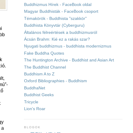
Buddhizmus Hírek - FaceBook oldal
Magyar Buddhisták - FaceBook csoport
Témakörök - Buddhista "szakkör"
Buddhista Könyvtár (Cyberguru)
i
Általános félreértések a buddhizmusról
öbb
Ácsán Brahm: Kié ez a rakás szar?
Nyugati buddhizmus - buddhista modernizmus
Fake Buddha Quotes
ek
The Huntington Archive - Buddhist and Asian Art
ió.
The Buddhist Channel
Buddhism A to Z
lt,
Oxford Bibliographies - Buddhism
mú”-
BuddhaNet
ző
Buddhist Geeks
Tricycle
k
Lion's Roar
gy
BLOGOK
k a