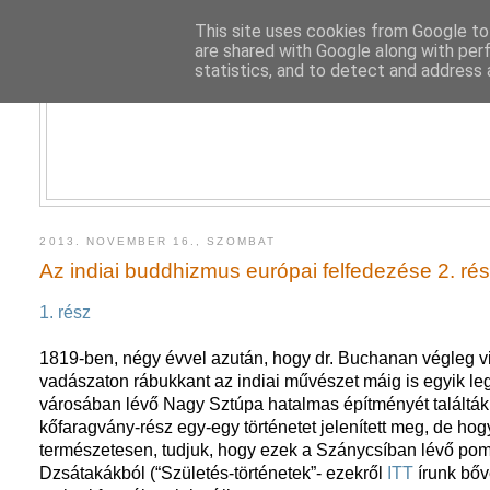
This site uses cookies from Google to 
are shared with Google along with per
statistics, and to detect and address 
2013. NOVEMBER 16., SZOMBAT
Az indiai buddhizmus európai felfedezése 2. ré
1. rész
1819-ben, négy évvel azután, hogy dr. Buchanan végleg viss
vadászaton rábukkant az indiai művészet máig is egyik l
városában lévő Nagy Sztúpa hatalmas építményét találták
kőfaragvány-rész egy-egy történetet jelenített meg, de hogy
természetesen, tudjuk, hogy ezek a Szánycsíban lévő pom
Dzsátakákból (“Születés-történetek”- ezekről
ITT
írunk bő