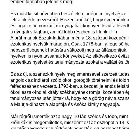
emberi formában jelenítik meg.
És most kicsit bővebben beszélek a történelmi nyelvésze
feliratok értelmezéséről. Hiszen anélkül, hogy ismernénk a
és jogalkotói munkáit, mi nyugatiak könnyen tévútra téved
a nyugati világban, amiről több részben is írtunk
ITT
)
A bráhmanok Észak-Indiában még a 18. század közepén is g
ezoterikus nyelvük maradjon. Csak 1778-ban, a legelső hel
népszerűségének hatására változott meg az álláspontjuk.
nyelven is nyomtassanak könyveket. Az elkövetkező évtize
ezoterikus nyelvet és tanulmányozta azokat a vallási és t
Ez az új, a szanszkrit nyelv megismerésével szerzett tud
angolok az Indiáról szóló ókori görögök történelmi és föl
felfedezéshez vezetett. 1793-ban, a kezdeti jelentős felt
ókori észak-indiai király székhelyének romjai közelében 
tanulmányozás után jöttek rá, hogy ez a görög név a szansz
a Maurja-dinasztia alapítója és Asóka király nagyapja.
Már régről ismerték azt a nagy, 10 láb széles és több, min
krónikák is megemlítettek, miszerint ezt az oszlopot a 14
követően Feroze sah rúdjának nevezték. Az oszlopot három 