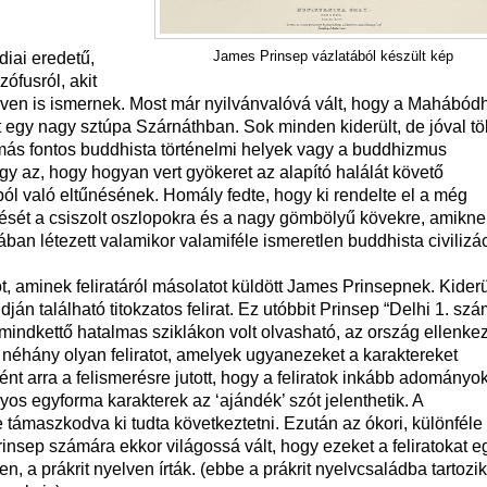
James Prinsep vázlatából készült kép
diai eredetű,
zófusról, akit
n is ismernek. Most már nyilvánvalóvá vált, hogy a Mahábódh
t egy nagy sztúpa Szárnáthban. Sok minden kiderült, de jóval t
más fontos buddhista történelmi helyek vagy a buddhizmus
y az, hogy hogyan vert gyökeret az alapító halálát követő
ból való eltűnésének. Homály fedte, hogy ki rendelte el a még
ávésését a csiszolt oszlopokra és a nagy gömbölyű kövekre, amikn
ában létezett valamikor valamiféle ismeretlen buddhista civilizác
, aminek feliratáról másolatot küldött James Prinsepnek. Kiderü
n található titokzatos felirat. Ez utóbbit Prinsep “Delhi 1. szá
e, mindkettő hatalmas sziklákon volt olvasható, az ország ellenke
 néhány olyan feliratot, amelyek ugyanezeket a karaktereket
t arra a felismerésre jutott, hogy a feliratok inkább adományo
yos egyforma karakterek az ‘ajándék’ szót jelenthetik. A
e támaszkodva ki tudta következtetni. Ezután az ókori, különféle
insep számára ekkor világossá vált, hogy ezeket a feliratokat e
en, a prákrit nyelven írták. (ebbe a prákrit nyelvcsaládba tartozi