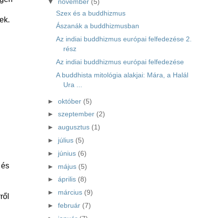
▼
november
(5)
Szex és a buddhizmus
ek.
Ászanák a buddhizmusban
Az indiai buddhizmus európai felfedezése 2.
rész
Az indiai buddhizmus európai felfedezése
A buddhista mitológia alakjai: Mára, a Halál
Ura ...
►
október
(5)
►
szeptember
(2)
►
augusztus
(1)
►
július
(5)
►
június
(6)
 és
►
május
(5)
►
április
(8)
►
március
(9)
ről
►
február
(7)