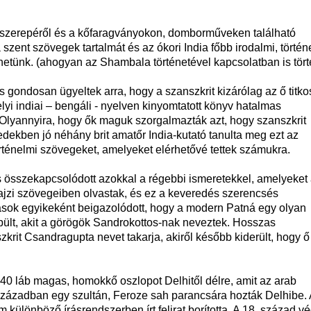
t szerepéről és a kőfaragványokon, domborműveken található
 szent szövegek tartalmát és az ókori India főbb irodalmi, történ
hetünk. (ahogyan az Shambala történetével kapcsolatban is tört
ondosan ügyeltek arra, hogy a szanszkrit kizárólag az ő titko
yi indiai – bengáli - nyelven kinyomtatott könyv hatalmas
 Olyannyira, hogy ők maguk szorgalmazták azt, hogy szanszkrit
dekben jó néhány brit amatőr India-kutató tanulta meg ezt az
örténelmi szövegeket, amelyeket elérhetővé tettek számukra.
ás összekapcsolódott azokkal a régebbi ismeretekkel, amelyeket
drajzi szövegeiben olvastak, és ez a keveredés szerencsés
árások egyikeként beigazolódott, hogy a modern Patná egy olyan
épült, akit a görögök Sandrokottos-nak neveztek. Hosszas
krit Csandragupta nevet takarja, akiről később kiderült, hogy ő 
t 40 láb magas, homokkő oszlopot Delhitől délre, amit az arab
. században egy szultán, Feroze sah parancsára hozták Delhibe. 
különböző írásrendszerben írt felirat borította. A 18. század v