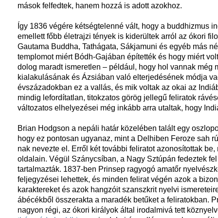
mások felfedtek, hanem hozzá is adott azokhoz.
Így 1836 végére kétségtelenné vált, hogy a buddhizmus in
emellett főbb életrajzi tények is kiderültek arról az ókori filo
Gautama Buddha, Tathágata, Sákjamuni és egyéb más néve
templomot miért Bódh-Gajában építették és hogy miért vol
dolog maradt ismeretlen – például, hogy hol vannak még 
kialakulásának és Ázsiában való elterjedésének módja vag
évszázadokban ez a vallás, és mik voltak az okai az Indiá
mindig lefordítatlan, titokzatos görög jellegű feliratok r
változatos elhelyezései még inkább arra utaltak, hogy Indi
Brian Hodgson a nepáli határ közelében talált egy oszlopot
hogy ez pontosan ugyanaz, mint a Delhiben Feroze sah rúdjá
nak nevezte el. Erről két további feliratot azonosítottak b
oldalain. Végül Szánycsíban, a Nagy Sztúpán fedeztek fel
tartalmazták. 1837-ben Prinsep ragyogó amatőr nyelvészkén
feljegyzései lehettek, és minden felirat végén azok a bizon
karaktereket és azok hangzóit szanszkrit nyelvi ismereteir
ábécékből összerakta a maradék betűket a feliratokban. Pr
nagyon régi, az ókori királyok által irodalmivá tett köznyelv