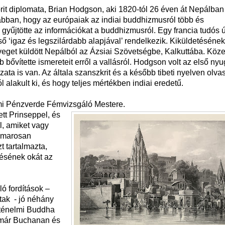
rit diplomata, Brian Hodgson, aki 1820-tól 26 éven át Nepálban
lt abban, hogy az európaiak az indiai buddhizmusról több és
yűjtötte az információkat a buddhizmusról. Egy francia tudós 
ő ‘igaz és legszilárdabb alapjával’ rendelkezik. Kiküldetéséne
eget küldött Nepálból az Ázsiai Szövetségbe, Kalkuttába. Köze
 bővítette ismereteit erről a vallásról. Hodgson volt az első nyu
ata is van. Az általa szanszkrit és a később tibeti nyelven olvas
lakult ki, és hogy teljes mértékben indiai eredetű.
ami Pénzverde Fémvizsgáló Mestere.
t Prinseppel, és
al, amiket vagy
Hamarosan
t tartalmazta,
ezésének okát az
ló fordítások –
tak - jó néhány
örténelmi Buddha
t már Buchanan és