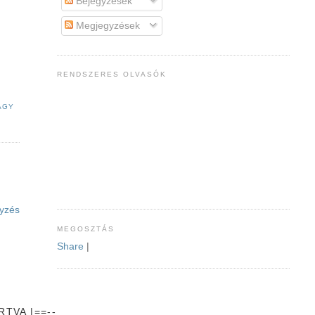
Bejegyzések
Megjegyzések
RENDSZERES OLVASÓK
AGY
yzés
MEGOSZTÁS
Share
|
TVA |==--