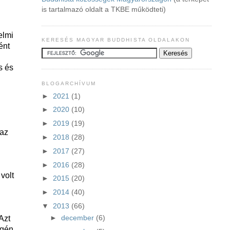
is tartalmazó oldalt a TKBE működteti)
elmi
KERESÉS MAGYAR BUDDHISTA OLDALAKON
ént
s és
BLOGARCHÍVUM
►
2021
(1)
►
2020
(10)
►
2019
(19)
 az
►
2018
(28)
►
2017
(27)
►
2016
(28)
volt
►
2015
(20)
►
2014
(40)
▼
2013
(66)
►
december
(6)
Azt
égén