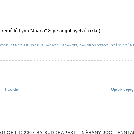
etreméltó Lynn "Jnana" Sipe angol nyelvű cikke)
ATOK
,
JAMES PRINSEP
,
PIJADASZI
,
PRÁKRIT
,
SANDROKOTTOS
,
SZÁNYCSÍ N
Főoldal
Újabb bejeg
PYRIGHT © 2008 BY BUDDHAPEST - NÉHÁNY JOG FENNTAR