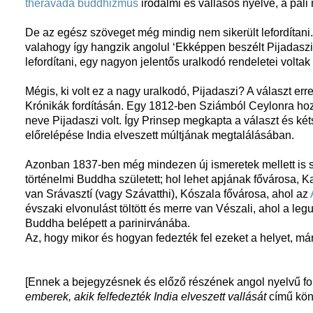
théraváda buddhizmus
irodalmi és vallásos nyelve, a páli 
De az egész szöveget még mindig nem sikerült lefordítani.
valahogy így hangzik angolul ‘Ekképpen beszélt Pijadaszi ki
lefordítani, egy nagyon jelentős uralkodó rendeletei volta
Mégis, ki volt ez a nagy uralkodó, Pijadaszi? A választ er
Krónikák fordításán. Egy 1812-ben Sziámból Ceylonra hozot
neve Pijadaszi volt. Így Prinsep megkapta a választ és két
előrelépése India elveszett múltjának megtalálásában.
Azonban 1837-ben még mindezen új ismeretek mellett is s
történelmi Buddha született; hol lehet apjának fővárosa, K
van Srávasztí (vagy Szávatthi), Kószala fővárosa, ahol az
évszaki elvonulást töltött és merre van Vészali, ahol a l
Buddha belépett a parinirvánába.
Az, hogy mikor és hogyan fedezték fel ezeket a helyet, már
[Ennek a bejegyzésnek és előző részének angol nyelvű f
emberek, akik felfedezték India elveszett vallását
című köny