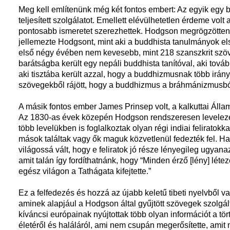
Meg kell említenünk még két fontos embert: Az egyik egy b
teljesített szolgálatot. Emellett elévülhetetlen érdeme vo
pontosabb ismeretet szerezhettek. Hodgson megrögzötten g
jellemezte Hodgsont, mint aki a buddhista tanulmányok els
első négy évében nem kevesebb, mint 218 szanszkrit szöv
barátságba került egy nepáli buddhista tanítóval, aki tovább
aki tisztába került azzal, hogy a buddhizmusnak több irányz
szövegekből rájött, hogy a buddhizmus a bráhmánizmusból a
A másik fontos ember James Prinsep volt, a kalkuttai Áll
Az 1830-as évek közepén Hodgson rendszeresen levelezet
több levelükben is foglalkoztak olyan régi indiai feliratokk
mások találtak vagy ők maguk közvetlenül fedezték fel. 
világossá vált, hogy e feliratok jó része lényegileg ugyanaz
amit talán így fordíthatnánk, hogy “Minden érző [lény] lét
egész világon a Tathágata kifejtette.”
Ez a felfedezés és hozzá az újabb keletű tibeti nyelvből va
aminek alapjául a Hodgson által gyűjtött szövegek szolgál
kíváncsi európainak nyújtottak több olyan információt a t
életéről és haláláról, ami nem csupán megerősítette, ami