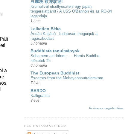
豆腐块-欢迎欢迎!
Krumplival elsüllyeszteni egy japán
tengeralattjárót? A USS O'Bannon és az RO-34
mi
legendája
1 hete
Lelketlen Béka
Ácsán Kaljánó: Tudatosan megunjuk a
ragaszkodást
Páli
5 hónapja
eti
Buddhista tanulmányok
Soha nem azt látom,... - Hamis Buddha-
idézetek #5
6 hónapja
ol a
The European Buddhist
rre
Excerpts from the Mahayanasutralamkara
sős
7 éve
l
BARDO
Kalligrafília
8 éve
Az összes megjelenítése
FELIRATKOZÁS/FEED