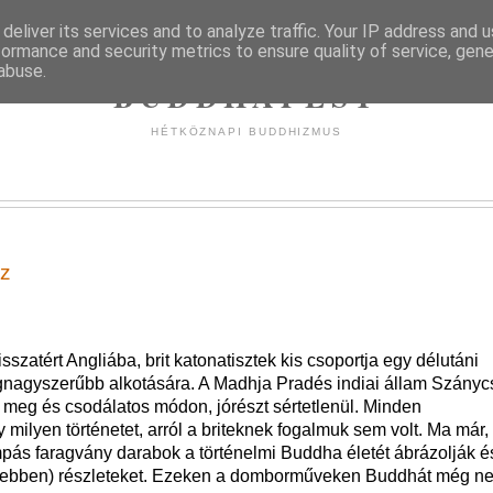
deliver its services and to analyze traffic. Your IP address and 
formance and security metrics to ensure quality of service, gen
abuse.
BUDDHAPEST
HÉTKÖZNAPI BUDDHIZMUS
sz
zatért Angliába, brit katonatisztek kis csoportja egy délutáni
egnagyszerűbb alkotására. A Madhja Pradés indiai állam Szányc
 meg és csodálatos módon, jórészt sértetlenül. Minden
 milyen történetet, arról a briteknek fogalmuk sem volt. Ma már,
pás faragvány darabok a történelmi Buddha életét ábrázolják é
vebben) részleteket. Ezeken a domborműveken Buddhát még n