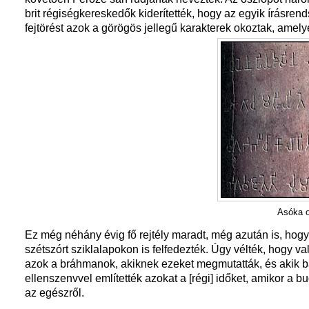
brit régiségkereskedők kiderítették, hogy az egyik írásren
fejtörést azok a görögös jellegű karakterek okoztak, amel
Asóka o
Ez még néhány évig fő rejtély maradt, még azután is, hogy
szétszórt sziklalapokon is felfedezték. Úgy vélték, hogy va
azok a bráhmanok, akiknek ezeket megmutatták, és akik b
ellenszenvvel említették azokat a [régi] időket, amikor a 
az egészről.