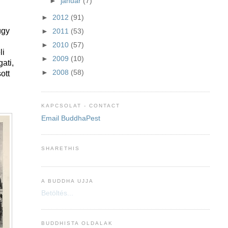
►
január
(7)
►
2012
(91)
úgy
►
2011
(53)
k
►
2010
(57)
li
►
2009
(10)
gati,
►
2008
(58)
ott
KAPCSOLAT - CONTACT
Email BuddhaPest
SHARETHIS
A BUDDHA UJJA
Betöltés...
BUDDHISTA OLDALAK