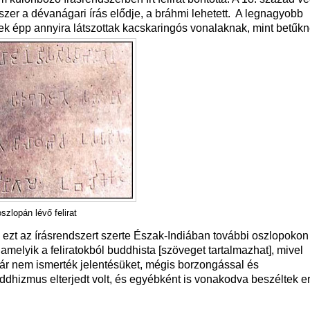
dszer a dévanágari írás elődje, a bráhmi lehetett. A legnagyobb
yek épp annyira látszottak kacskaringós vonalaknak, mint betűkn
szlopán lévő felirat
 ezt az írásrendszert szerte Észak-Indiában további oszlopokon
lamelyik a feliratokból buddhista [szöveget tartalmazhat], mivel
ár nem ismerték jelentésüket, mégis borzongással és
buddhizmus elterjedt volt, és egyébként is vonakodva beszéltek er