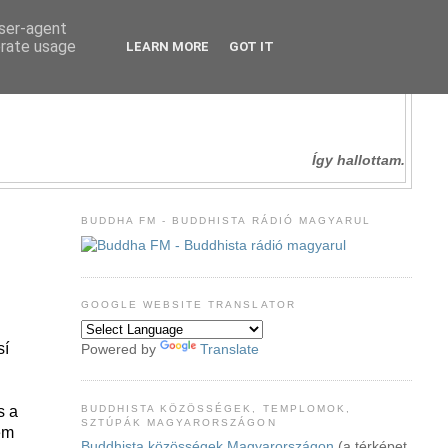
user-agent
erate usage
LEARN MORE
GOT IT
Így hallottam.
BUDDHA FM - BUDDHISTA RÁDIÓ MAGYARUL
GOOGLE WEBSITE TRANSLATOR
sí
Powered by
Translate
BUDDHISTA KÖZÖSSÉGEK, TEMPLOMOK,
s a
SZTÚPÁK MAGYARORSZÁGON
em
Buddhista közösségek Magyarországon
(a térképet