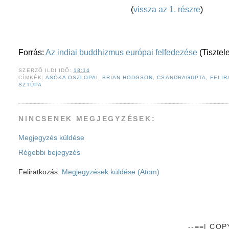
(
vissza az 1. részre
)
Forrás:
Az indiai buddhizmus európai felfedezése
(Tisztel
SZERZŐ
ILDI
IDŐ:
18:14
CÍMKÉK:
ASÓKA OSZLOPAI
,
BRIAN HODGSON
,
CSANDRAGUPTA
,
FELIR
SZTÚPA
NINCSENEK MEGJEGYZÉSEK:
Megjegyzés küldése
Régebbi bejegyzés
Feliratkozás:
Megjegyzések küldése (Atom)
--==| CO