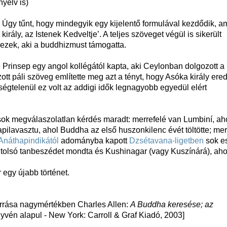
nyelv is)
 Úgy tűnt, hogy mindegyik egy kijelentő formulával kezdődik, a
rály, az Istenek Kedveltje’. A teljes szöveget végül is sikerült
k ezek, aki a buddhizmust támogatta.
re Prinsep egy angol kollégától kapta, aki Ceylonban dolgozott a 
t páli szöveg említette meg azt a tényt, hogy Asóka király ered
ségtelenül ez volt az addigi idők legnagyobb egyedül elért
ok megválaszolatlan kérdés maradt: merrefelé van Lumbiní, ah
apilavasztu, ahol Buddha az első huszonkilenc évét töltötte; me
Anáthapindikától
adományba kapott
Dzsétavana-ligetben
sok e
egutolsó tanbeszédet mondta és Kushinagar (vagy Kuszínárá), aho
 egy újabb történet.
orrása nagymértékben Charles Allen:
A Buddha keresése; az
vén alapul - New York: Carroll & Graf Kiadó, 2003]