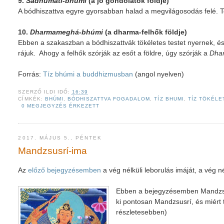
9.
Sádhumatí-bhúmi
(a jó gondolatok földje)
A bódhiszattva egyre gyorsabban halad a megvilágosodás felé. T
10.
Dharmameghá-bhúmi
(a dharma-felhők földje)
Ebben a szakaszban a bódhiszattvák tökéletes testet nyernek, 
rájuk. Ahogy a felhők szórják az esőt a földre, úgy szórják a
Dha
Forrás:
Tíz bhúmi a buddhizmusban
(angol nyelven)
SZERZŐ
ILDI
IDŐ:
16:39
CÍMKÉK:
BHÚMI
,
BÓDHISZATTVA FOGADALOM
,
TÍZ BHUMI
,
TÍZ TÖKÉL
0 MEGJEGYZÉS ÉRKEZETT
2017. MÁJUS 5., PÉNTEK
Mandzsusrí-ima
Az
előző bejegyzésemben
a vég nélküli leborulás imáját, a vég n
Ebben a bejegyzésemben Mandzsusr
ki pontosan Mandzsusrí, és miért
részletesebben)