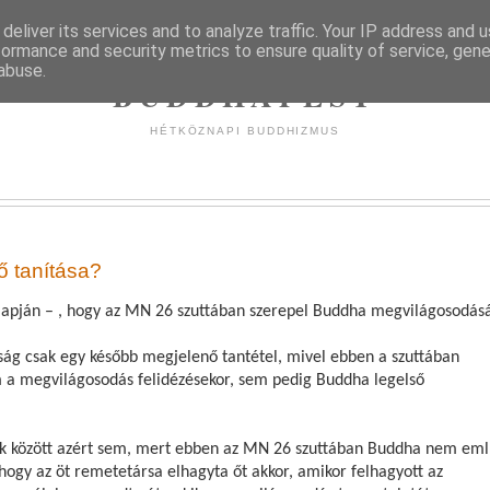
deliver its services and to analyze traffic. Your IP address and 
formance and security metrics to ensure quality of service, gen
abuse.
BUDDHAPEST
HÉTKÖZNAPI BUDDHIZMUS
ő tanítása?
k alapján – , hogy az MN 26 szuttában szerepel Buddha megvilágosodá
zság csak egy később megjelenő tantétel, mivel ebben a szuttában
 a megvilágosodás felidézésekor, sem pedig Buddha legelső
bek között azért sem, mert ebben az MN 26 szuttában Buddha nem emlí
hogy az öt remetetársa elhagyta őt akkor, amikor felhagyott az