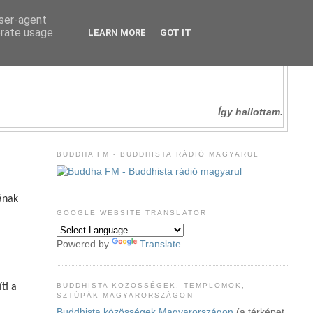
user-agent
erate usage
LEARN MORE
GOT IT
Így hallottam.
BUDDHA FM - BUDDHISTA RÁDIÓ MAGYARUL
sának
GOOGLE WEBSITE TRANSLATOR
Powered by
Translate
BUDDHISTA KÖZÖSSÉGEK, TEMPLOMOK,
ti a
SZTÚPÁK MAGYARORSZÁGON
Buddhista közösségek Magyarországon
(a térképet