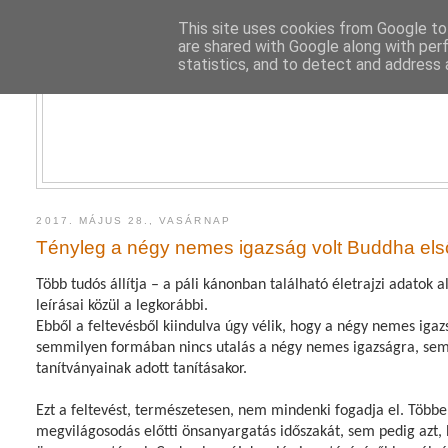
This site uses cookies from Google to 
are shared with Google along with per
statistics, and to detect and address 
2017. MÁJUS 28., VASÁRNAP
Tényleg a négy nemes igazság volt Buddha els
Több tudós állítja – a páli kánonban található életrajzi adato
leírásai közül a legkorábbi.
Ebből a feltevésből kiindulva úgy vélik, hogy a négy nemes iga
semmilyen formában nincs utalás a négy nemes igazságra, sem
tanítványainak adott tanításakor.
Ezt a feltevést, természetesen, nem mindenki fogadja el. Töb
megvilágosodás előtti önsanyargatás időszakát, sem pedig azt, 