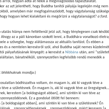
és arról, hogyan adta át nekik a megvilágosodás tapasztalatát.
or az azt jelentheti, hogy Buddha tanítói pályája legelején még nem
ok
ból, amelyben már megfogalmazódott, hogy vágytalanság szükség
t, hogy hogyan lehet kialakítani és megőrizni a vágytalanságot?
a ford.
utalás hiánya nem feltétlenül jelzi azt, hogy ténylegesen csak későb
. Ahogy az a páli kánonban szokott lenni, a Buddhára vonatkozó életra
bele a szövegbe, hogy alátámassza az aktuális tanítást. És ebben a
mes és a nemtelen keresésről szól, ahol Buddha saját nemes küzdelmé
ítói pályafutásának lényegét: a keresést a
Nibbána
után, ami “születet
aláltalan, bánatnélküli, szennyezetlen legfelsőbb rendű menedék a
t
bhikkhuk
nak mondja:)
sulatlan bódhiszattva voltam, én magam is, aki ki vagyok téve a
 téve a születésnek. Én magam is, aki ki vagyok téve az öregségnek..
nek, kerestem [a boldogságot abban], ami szintén ki van téve az
. szennyeződésnek. Ez a gondolat ötlött fel bennem:
 [a boldogságot abban], ami szintén ki van téve a születésnek? Én
alálnak... szerencsétlenségnek... szennyeződésnek, miért keresem [a