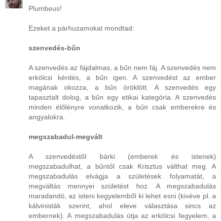
Plumbeus!
Ezeket a párhuzamokat mondtad:
szenvedés-bűn
A szenvedés az fájdalmas, a bűn nem fáj. A szenvedés nem
erkölcsi kérdés, a bűn igen. A szenvedést az ember
magának okozza, a bűn öröklött. A szenvedés egy
tapasztalt dolog, a bűn egy etikai kategória. A szenvedés
minden élőlényre vonatkozik, a bűn csak emberekre és
angyalokra.
megszabadul-megvált
A szenvedéstől bárki (emberek és istenek)
megszabadulhat, a bűntől csak Krisztus válthat meg. A
megszabadulás elvágja a születések folyamatát, a
megváltás mennyei születést hoz. A megszabadulás
maradandó, az isteni kegyelemből ki lehet esni (kivéve pl. a
kálvinisták szerint, ahol eleve választása sincs az
embernek). A megszabadulás útja az erkölcsi fegyelem, a