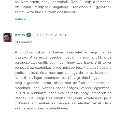
ps: Nem értem, hogy kapcsolódik Roni 2. linkje a témához.
Az Árpád Rendjének Jogalapja Tradicionális Egyháznak
semmi köze nincs a tradicionalitáshoz.
Válasz
Astus
2010. június 13. 16:18
Plumbeus!
A buddhizmusban a helyes szemlélet a négy nemes
igazság. A kereszténységben pedig, ha már a cikk a tíz
parancsolatot említi, úgy indul, hogy Egy Isten. S itt akkor
behozod az ezoterikus érvet, miképp teszik a teozófusok, a
tradicionalisták és a new age is, hogy de ez az Isten nem
az, aki a világot teremtette és irányítja (lásd ugyanehhez
még a gnosztikusokat, akiket már az ókorban eretneknek
mondtak). Igen, vannak hasonlóságok, vannak egyezések
is. Ezt a buddhizmusban úgy nevezik, hogy "emberek és
istenek útja", vagyis az erkölcsi fegyelem követésével jár a
jó karma, ami emberi és mennyei születéshez vezet. De a
szamszárából nem szabadít meg.