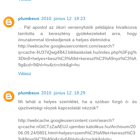
plumbeus
2010. június 12. 18:23
... Pál apostol az ókori versenyfutók példájára hivatkozva
tanította a keresztény gyülekezeteket arra, hogy
önuralommal törekedjenek a helyes életmódra
http://webcache.googleusercontent.com/search?
q=cache:4U37iQwg4B4J:bibliaiskolak.hu/index.php%3Fpg%
3Dtn8+helyes+besz%C3%A9d+kereszt%C3%A9nys%C3%A
9g&cd=9&hl=hu&ct=clnk&gl=hu
Válasz
plumbeus
2010. június 12. 18:29
Mi tehát a helyes szemlélet, ha a szóban forgó ó- és
újszövetségi részek kapcsolatát nézzük?
http://webcache.googleusercontent.com/search?
q=cache:nGtCTzZaAEUJ:ujember.katolikus.hu/Archivum/20
06.09.24/0801.html+helyes+szeml%C3%A9let+kereszt%C3
%A9nys%C3%A9g&cd=6&hl=hu&ct=clnk&gl=hu