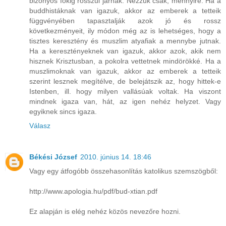
bizonyos fokig rosszul járnak. Nézzük csak, mennyire. Ha a
buddhistáknak van igazuk, akkor az emberek a tetteik
függvényében tapasztalják azok jó és rossz
következményeit, ily módon még az is lehetséges, hogy a
tisztes keresztény és muszlim atyafiak a mennybe jutnak.
Ha a keresztényeknek van igazuk, akkor azok, akik nem
hisznek Krisztusban, a pokolra vettetnek mindörökké. Ha a
muszlimoknak van igazuk, akkor az emberek a tetteik
szerint lesznek megítélve, de belejátszik az, hogy hittek-e
Istenben, ill. hogy milyen vallásúak voltak. Ha viszont
mindnek igaza van, hát, az igen nehéz helyzet. Vagy
egyiknek sincs igaza.
Válasz
Békési József
2010. június 14. 18:46
Vagy egy átfogóbb összehasonlítás katolikus szemszögből:
http://www.apologia.hu/pdf/bud-xtian.pdf
Ez alapján is elég nehéz közös nevezőre hozni.