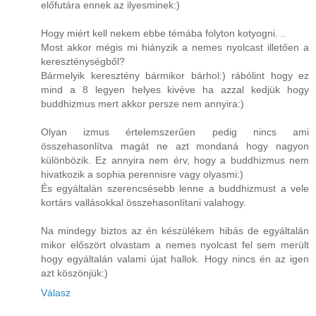
előfutára ennek az ilyesminek:)
Hogy miért kell nekem ebbe témába folyton kotyogni. ..
Most akkor mégis mi hiányzik a nemes nyolcast illetően a
kereszténységből?
Bármelyik keresztény bármikor bárhol:) rábólint hogy ez
mind a 8 legyen helyes kivéve ha azzal kedjük hogy
buddhizmus mert akkor persze nem annyira:)
Olyan izmus értelemszerűen pedig nincs ami
összehasonlítva magát ne azt mondaná hogy nagyon
különbözik. Ez annyira nem érv, hogy a buddhizmus nem
hivatkozik a sophia perennisre vagy olyasmi:)
És egyáltalán szerencsésebb lenne a buddhizmust a vele
kortárs vallásokkal összehasonlítani valahogy.
Na mindegy biztos az én készülékem hibás de egyáltalán
mikor előszört olvastam a nemes nyolcast fel sem merült
hogy egyáltalán valami újat hallok. Hogy nincs én az igen
azt köszönjük:)
Válasz