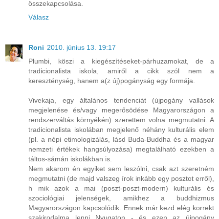
összekapcsolása.
Válasz
Roni
2010. június 13. 19:17
Plumbi, köszi a kiegészítéseket-párhuzamokat, de a
tradicionalista iskola, amiről a cikk szól nem a
kereszténység, hanem a(z új)pogányság egy formája.
Vivekaja, egy általános tendenciát (újpogány vallások
megjelenése és/vagy megerősödése Magyarországon a
rendszerváltás környékén) szerettem volna megmutatni. A
tradicionalista iskolában megjelenő néhány kulturális elem
(pl. a népi etimologizálás, lásd Buda-Buddha és a magyar
nemzeti értékek hangsúlyozása) megtalálható ezekben a
táltos-sámán iskolákban is.
Nem akarom én egyiket sem leszólni, csak azt szeretném
megmutatni (de majd valszeg írok inkább egy posztot erről),
h mik azok a mai (poszt-poszt-modern) kulturális és
szociológiai jelenségek, amikhez a buddhizmus
Magyarországon kapcsolódik. Ennek már kezd elég korrekt
szakirodalma lenni Nyugaton - és ezen az újpogány