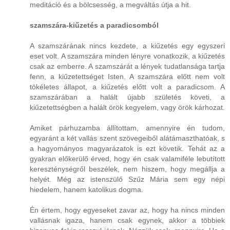
meditáció és a bölcsesség, a megváltás útja a hit.
szamszára-kiűzetés a paradicsomból
A szamszárának nincs kezdete, a kiűzetés egy egyszeri
eset volt. A szamszára minden lényre vonatkozik, a kiűzetés
csak az emberre. A szamszárát a lények tudatlansága tartja
fenn, a kiűzetettséget Isten. A szamszára előtt nem volt
tökéletes állapot, a kiűzetés előtt volt a paradicsom. A
szamszárában a halált újabb születés követi, a
kiűzetettségben a halált örök kegyelem, vagy örök kárhozat.
Amiket párhuzamba állítottam, amennyire én tudom,
egyaránt a két vallás szent szövegeiből alátámaszthatóak, s
a hagyományos magyarázatok is ezt követik. Tehát az a
gyakran előkerülő érved, hogy én csak valamiféle lebutított
kereszténységről beszélek, nem hiszem, hogy megállja a
helyét. Még az istenszülő Szűz Mária sem egy népi
hiedelem, hanem katolikus dogma.
Én értem, hogy egyeseket zavar az, hogy ha nincs minden
vallásnak igaza, hanem csak egynek, akkor a többiek