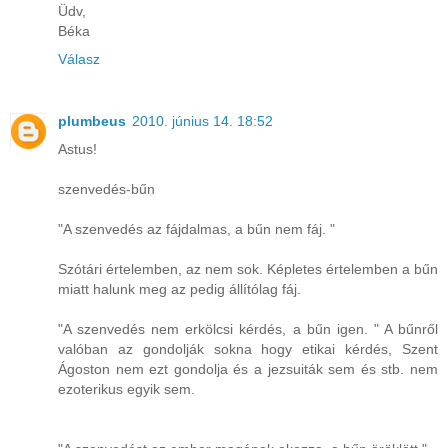
Üdv,
Béka
Válasz
plumbeus
2010. június 14. 18:52
Astus!
szenvedés-bűn
"A szenvedés az fájdalmas, a bűn nem fáj. "
Szótári értelemben, az nem sok. Képletes értelemben a bűn
miatt halunk meg az pedig állítólag fáj.
"A szenvedés nem erkölcsi kérdés, a bűn igen. " A bűnről
valóban az gondolják sokna hogy etikai kérdés, Szent
Ágoston nem ezt gondolja és a jezsuiták sem és stb. nem
ezoterikus egyik sem.