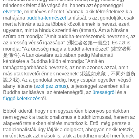
mindenek felett álló végső én, hanem azt éppenséggel
elvetette
, mint téves nézetet. Vannak, akik félreértelmezik a
mahájána
buddha-természet
tanítását, s azt gondolják, csak
mert a Nirvána szútra többek között énnek is nevezi, ezért
ugyanaz, mint a hinduk szerinti én (átman). Ám a Nirvána
szútra azt mondja: "Amit buddha-természetnek neveznek, az
az üresség végső igazsága" (佛性者名第一義空). És azt is
mondja: "Az üresség maga a buddha-természet" (虛空者即
是佛性). A Lankávatára szútrában pedig Mahámati
kérdésére a Buddha külön elmondja: "Amit én
tathágatagarbhának nevezek, az nem azonos azzal, amit
más utak követői énnek neveznek"(我說如來藏，不同外道所
說之我). Az a gondolat pedig, hogy csupán egyetlen végső
alany létezne (
szolipszizmus
), teljességgel szemben áll a
Buddha tanításával az éntelenségről, az
ürességről
és a
függő keletkezés
ről.
Ebből kiderül, hogy nem egyszerűen bizonyos pontokban
nem egyezik a tradicionalizmus a buddhizmussal, hanem az
alapvető tételekben eltérés mutatkozik. Ettől még persze a
tradicionalisták úgy látják a dolgokat, ahogyan nekik tetszik,
miként teszik azt mások is, akik a buddhizmusból merítenek