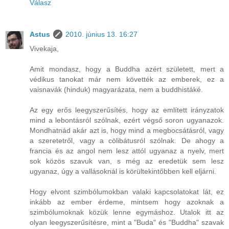
Válasz
Astus
2010. június 13. 16:27
Vivekaja,
Amit mondasz, hogy a Buddha azért született, mert a
védikus tanokat már nem követték az emberek, ez a
vaisnavák (hinduk) magyarázata, nem a buddhistáké.
Az egy erős leegyszerűsítés, hogy az említett irányzatok
mind a lebontásról szólnak, ezért végső soron ugyanazok.
Mondhatnád akár azt is, hogy mind a megbocsátásról, vagy
a szeretetről, vagy a cölibátusról szólnak. De ahogy a
francia és az angol nem lesz attól ugyanaz a nyelv, mert
sok közös szavuk van, s még az eredetük sem lesz
ugyanaz, úgy a vallásoknál is körültekintőbben kell eljárni.
Hogy elvont szimbólumokban valaki kapcsolatokat lát, ez
inkább az ember érdeme, mintsem hogy azoknak a
szimbólumoknak közük lenne egymáshoz. Utalok itt az
olyan leegyszerűsítésre, mint a "Buda" és "Buddha" szavak