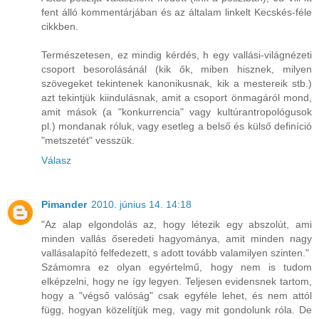
fent álló kommentárjában és az általam linkelt Kecskés-féle
cikkben.
Természetesen, ez mindig kérdés, h egy vallási-világnézeti
csoport besorolásánál (kik ők, miben hisznek, milyen
szövegeket tekintenek kanonikusnak, kik a mestereik stb.)
azt tekintjük kiindulásnak, amit a csoport önmagáról mond,
amit mások (a "konkurrencia" vagy kultúrantropológusok
pl.) mondanak róluk, vagy esetleg a belső és külső definíció
"metszetét" vesszük.
Válasz
Pimander
2010. június 14. 14:18
"Az alap elgondolás az, hogy létezik egy abszolút, ami
minden vallás őseredeti hagyománya, amit minden nagy
vallásalapító felfedezett, s adott tovább valamilyen szinten."
Számomra ez olyan egyértelmű, hogy nem is tudom
elképzelni, hogy ne így legyen. Teljesen evidensnek tartom,
hogy a "végső valóság" csak egyféle lehet, és nem attól
függ, hogyan közelítjük meg, vagy mit gondolunk róla. De