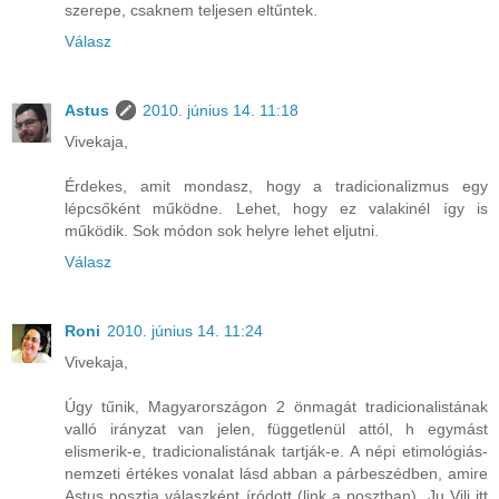
szerepe, csaknem teljesen eltűntek.
Válasz
Astus
2010. június 14. 11:18
Vivekaja,
Érdekes, amit mondasz, hogy a tradicionalizmus egy
lépcsőként működne. Lehet, hogy ez valakinél így is
működik. Sok módon sok helyre lehet eljutni.
Válasz
Roni
2010. június 14. 11:24
Vivekaja,
Úgy tűnik, Magyarországon 2 önmagát tradicionalistának
valló irányzat van jelen, függetlenül attól, h egymást
elismerik-e, tradicionalistának tartják-e. A népi etimológiás-
nemzeti értékes vonalat lásd abban a párbeszédben, amire
Astus posztja válaszként íródott (link a posztban), Ju Vili itt