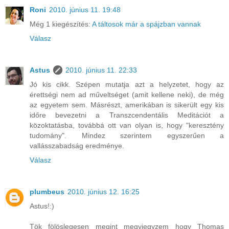
Roni
2010. június 11. 19:48
Még 1 kiegészítés:
A táltosok már a spájzban vannak
Válasz
Astus
2010. június 11. 22:33
Jó kis cikk. Szépen mutatja azt a helyzetet, hogy az
érettségi nem ad műveltséget (amit kellene neki), de még
az egyetem sem. Másrészt, amerikában is sikerült egy kis
időre bevezetni a Transzcendentális Meditációt a
közoktatásba, továbbá ott van olyan is, hogy "keresztény
tudomány". Mindez szerintem egyszerűen a
vallásszabadság eredménye.
Válasz
plumbeus
2010. június 12. 16:25
Astus!:)
Tök fölöslegesen megint megyjegyzem hogy Thomas