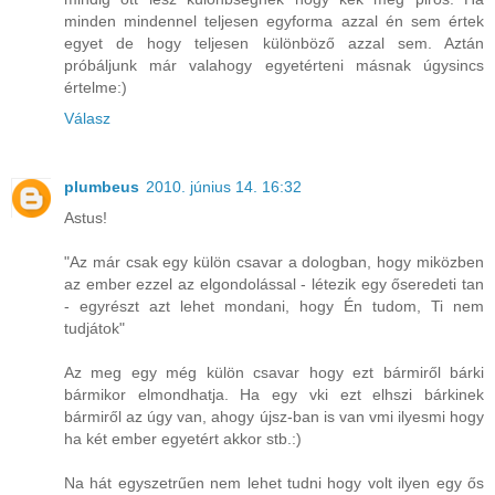
minden mindennel teljesen egyforma azzal én sem értek
egyet de hogy teljesen különböző azzal sem. Aztán
próbáljunk már valahogy egyetérteni másnak úgysincs
értelme:)
Válasz
plumbeus
2010. június 14. 16:32
Astus!
"Az már csak egy külön csavar a dologban, hogy miközben
az ember ezzel az elgondolással - létezik egy őseredeti tan
- egyrészt azt lehet mondani, hogy Én tudom, Ti nem
tudjátok"
Az meg egy még külön csavar hogy ezt bármiről bárki
bármikor elmondhatja. Ha egy vki ezt elhszi bárkinek
bármiről az úgy van, ahogy újsz-ban is van vmi ilyesmi hogy
ha két ember egyetért akkor stb.:)
Na hát egyszetrűen nem lehet tudni hogy volt ilyen egy ős