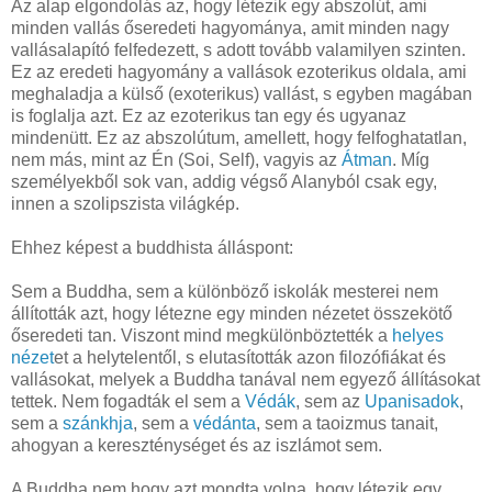
Az alap elgondolás az, hogy létezik egy abszolút, ami
minden vallás őseredeti hagyománya, amit minden nagy
vallásalapító felfedezett, s adott tovább valamilyen szinten.
Ez az eredeti hagyomány a vallások ezoterikus oldala, ami
meghaladja a külső (exoterikus) vallást, s egyben magában
is foglalja azt. Ez az ezoterikus tan egy és ugyanaz
mindenütt. Ez az abszolútum, amellett, hogy felfoghatatlan,
nem más, mint az Én (Soi, Self), vagyis az
Átman
. Míg
személyekből sok van, addig végső Alanyból csak egy,
innen a szolipszista világkép.
Ehhez képest a buddhista álláspont:
Sem a Buddha, sem a különböző iskolák mesterei nem
állították azt, hogy létezne egy minden nézetet összekötő
őseredeti tan. Viszont mind megkülönböztették a
helyes
nézet
et a helytelentől, s elutasították azon filozófiákat és
vallásokat, melyek a Buddha tanával nem egyező állításokat
tettek. Nem fogadták el sem a
Védák
, sem az
Upanisadok
,
sem a
szánkhja
, sem a
védánta
, sem a taoizmus tanait,
ahogyan a kereszténységet és az iszlámot sem.
A Buddha nem hogy azt mondta volna, hogy létezik egy