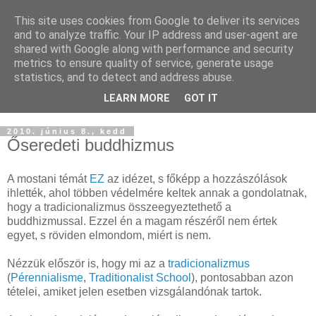
This site uses cookies from Google to deliver its services
Buddhapest
and to analyze traffic. Your IP address and user-agent are
shared with Google along with performance and security
metrics to ensure quality of service, generate usage
Hétköznapi buddhizmus
statistics, and to detect and address abuse.
Így hallottam.
LEARN MORE
GOT IT
2010. június 8., kedd
Őseredeti buddhizmus
A mostani témát
EZ
az idézet, s főképp a hozzászólások
ihlették, ahol többen védelmére keltek annak a gondolatnak,
hogy a tradicionalizmus összeegyeztethető a
buddhizmussal. Ezzel én a magam részéről nem értek
egyet, s röviden elmondom, miért is nem.
Nézzük először is, hogy mi az a
tradicionalizmus
(
Pérennialisme
,
Traditionalist School
), pontosabban azon
tételei, amiket jelen esetben vizsgálandónak tartok.