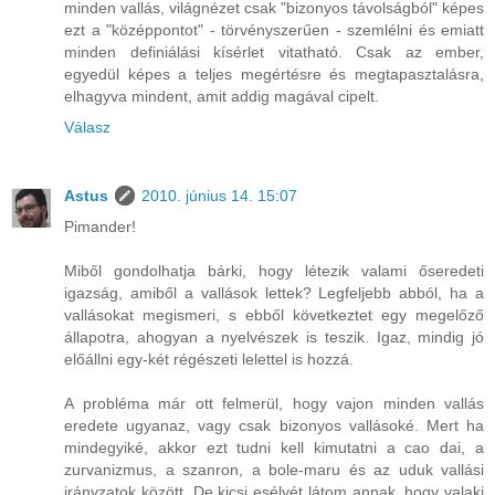
minden vallás, világnézet csak "bizonyos távolságból" képes
ezt a "középpontot" - törvényszerűen - szemlélni és emiatt
minden definiálási kísérlet vitatható. Csak az ember,
egyedül képes a teljes megértésre és megtapasztalásra,
elhagyva mindent, amit addig magával cipelt.
Válasz
Astus
2010. június 14. 15:07
Pimander!
Miből gondolhatja bárki, hogy létezik valami őseredeti
igazság, amiből a vallások lettek? Legfeljebb abból, ha a
vallásokat megismeri, s ebből következtet egy megelőző
állapotra, ahogyan a nyelvészek is teszik. Igaz, mindig jó
előállni egy-két régészeti lelettel is hozzá.
A probléma már ott felmerül, hogy vajon minden vallás
eredete ugyanaz, vagy csak bizonyos vallásoké. Mert ha
mindegyiké, akkor ezt tudni kell kimutatni a cao dai, a
zurvanizmus, a szanron, a bole-maru és az uduk vallási
irányzatok között. De kicsi esélyét látom annak, hogy valaki