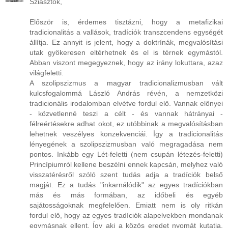
Sziasztok,
Először is, érdemes tisztázni, hogy a metafizikai
tradicionalitás a vallások, tradíciók transzcendens egységét
állítja. Ez annyit is jelent, hogy a doktrínák, megvalósítási
utak gyökeresen eltérhetnek és el is térnek egymástól.
Abban viszont megegyeznek, hogy az irány lokuttara, azaz
világfeletti.
A szolipszizmus a magyar tradicionalizmusban vált
kulcsfogalommá László András révén, a nemzetközi
tradicionális irodalomban elvétve fordul elő. Vannak előnyei
- közvetlenné teszi a célt - és vannak hátrányai -
félreértésekre adhat okot, ez utóbbinak a megvalósításban
lehetnek veszélyes konzekvenciái. Így a tradicionalitás
lényegének a szolipszizmusban való megragadása nem
pontos. Inkább egy Lét-feletti (nem csupán létezés-feletti)
Princípiumról kellene beszélni ennek kapcsán, melyhez való
visszatérésről szóló szent tudás adja a tradíciók belső
magját. Ez a tudás "inkarnálódik" az egyes tradíciókban
más és más formában, az időbeli és egyéb
sajátosságoknak megfelelően. Emiatt nem is oly ritkán
fordul elő, hogy az egyes tradíciók alapelvekben mondanak
egymásnak ellent. Így aki a közös eredet nyomát kutatja,