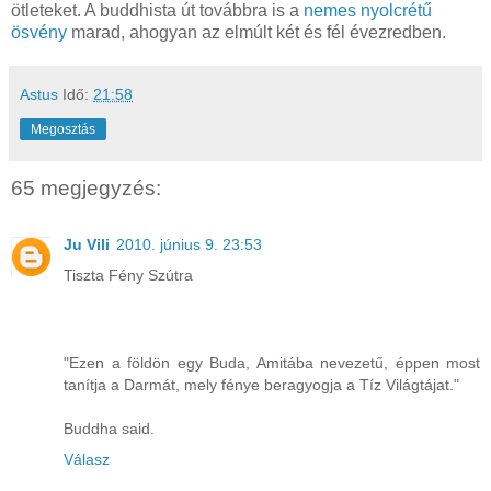
ötleteket. A buddhista út továbbra is a
nemes nyolcrétű
ösvény
marad, ahogyan az elmúlt két és fél évezredben.
Astus
Idő:
21:58
Megosztás
65 megjegyzés:
Ju Vili
2010. június 9. 23:53
Tiszta Fény Szútra
"Ezen a földön egy Buda, Amitába nevezetű, éppen most
tanítja a Darmát, mely fénye beragyogja a Tíz Világtájat."
Buddha said.
Válasz