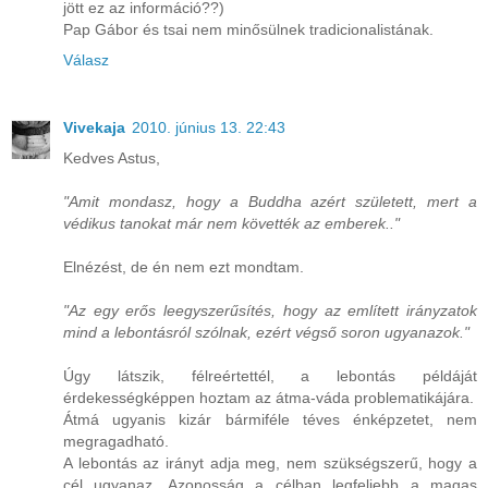
jött ez az információ??)
Pap Gábor és tsai nem minősülnek tradicionalistának.
Válasz
Vivekaja
2010. június 13. 22:43
Kedves Astus,
"Amit mondasz, hogy a Buddha azért született, mert a
védikus tanokat már nem követték az emberek.."
Elnézést, de én nem ezt mondtam.
"Az egy erős leegyszerűsítés, hogy az említett irányzatok
mind a lebontásról szólnak, ezért végső soron ugyanazok."
Úgy látszik, félreértettél, a lebontás példáját
érdekességképpen hoztam az átma-váda problematikájára.
Átmá ugyanis kizár bármiféle téves énképzetet, nem
megragadható.
A lebontás az irányt adja meg, nem szükségszerű, hogy a
cél ugyanaz. Azonosság a célban legfeljebb a magas