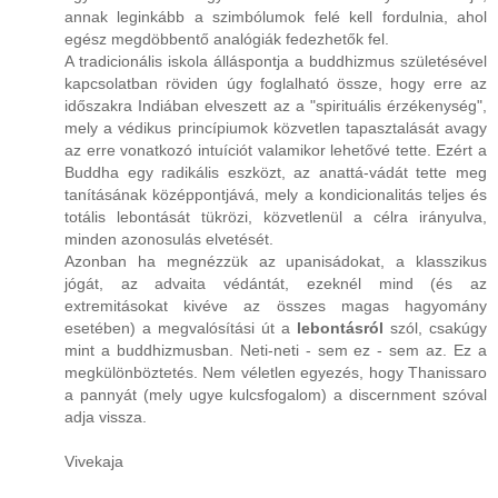
annak leginkább a szimbólumok felé kell fordulnia, ahol
egész megdöbbentő analógiák fedezhetők fel.
A tradicionális iskola álláspontja a buddhizmus születésével
kapcsolatban röviden úgy foglalható össze, hogy erre az
időszakra Indiában elveszett az a "spirituális érzékenység",
mely a védikus princípiumok közvetlen tapasztalását avagy
az erre vonatkozó intuíciót valamikor lehetővé tette. Ezért a
Buddha egy radikális eszközt, az anattá-vádát tette meg
tanításának középpontjává, mely a kondicionalitás teljes és
totális lebontását tükrözi, közvetlenül a célra irányulva,
minden azonosulás elvetését.
Azonban ha megnézzük az upanisádokat, a klasszikus
jógát, az advaita védántát, ezeknél mind (és az
extremitásokat kivéve az összes magas hagyomány
esetében) a megvalósítási út a
lebontásról
szól, csakúgy
mint a buddhizmusban. Neti-neti - sem ez - sem az. Ez a
megkülönböztetés. Nem véletlen egyezés, hogy Thanissaro
a pannyát (mely ugye kulcsfogalom) a discernment szóval
adja vissza.
Vivekaja