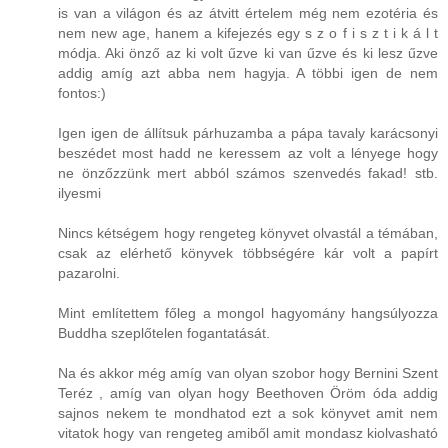
is van a világon és az átvitt értelem még nem ezotéria és
nem new age, hanem a kifejezés egy s z o f i s z t i k á l t
módja. Aki önző az ki volt űzve ki van űzve és ki lesz űzve
addig amíg azt abba nem hagyja. A többi igen de nem
fontos:)
Igen igen de állítsuk párhuzamba a pápa tavaly karácsonyi
beszédet most hadd ne keressem az volt a lényege hogy
ne önzőzzünk mert abból számos szenvedés fakad! stb.
ilyesmi
Nincs kétségem hogy rengeteg könyvet olvastál a témában,
csak az elérhető könyvek többségére kár volt a papírt
pazarolni.
Mint említettem főleg a mongol hagyomány hangsúlyozza
Buddha szeplőtelen fogantatását.
Na és akkor még amíg van olyan szobor hogy Bernini Szent
Teréz , amíg van olyan hogy Beethoven Öröm óda addig
sajnos nekem te mondhatod ezt a sok könyvet amit nem
vitatok hogy van rengeteg amiből amit mondasz kiolvasható