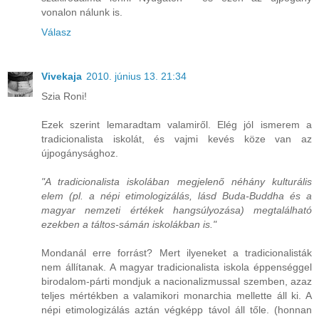
vonalon nálunk is.
Válasz
Vivekaja
2010. június 13. 21:34
Szia Roni!
Ezek szerint lemaradtam valamiről. Elég jól ismerem a
tradicionalista iskolát, és vajmi kevés köze van az
újpogánysághoz.
"A tradicionalista iskolában megjelenő néhány kulturális
elem (pl. a népi etimologizálás, lásd Buda-Buddha és a
magyar nemzeti értékek hangsúlyozása) megtalálható
ezekben a táltos-sámán iskolákban is."
Mondanál erre forrást? Mert ilyeneket a tradicionalisták
nem állítanak. A magyar tradicionalista iskola éppenséggel
birodalom-párti mondjuk a nacionalizmussal szemben, azaz
teljes mértékben a valamikori monarchia mellette áll ki. A
népi etimologizálás aztán végképp távol áll tőle. (honnan