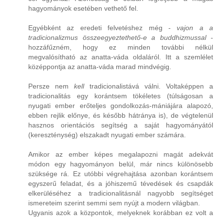
hagyományok esetében vethető fel.
Egyébként az eredeti felvetéshez még -
vajon a a
tradicionalizmus összeegyeztethető-e a buddhizmussal
-
hozzáfűzném, hogy ez minden további nélkül
megvalósítható az anatta-váda oldaláról. Itt a szemlélet
középpontja az anatta-váda marad mindvégig.
Persze nem
kell
tradicionalistává válni. Voltaképpen a
tradicionalitás egy korántsem tökéletes (túlságosan a
nyugati ember erőteljes gondolkozás-mániájára alapozó,
ebben rejlik előnye, és később hátránya is), de végtelenül
hasznos orientációs segítség a saját hagyományától
(kereszténység) elszakadt nyugati ember számára.
Amikor az ember képes megalapozni magát adekvát
módon egy hagyományon belül, már nincs különösebb
szüksége rá. Ez utóbbi végrehajtása azonban korántsem
egyszerű feladat, és a jóhiszemű tévedések és csapdák
elkerüléséhez a tradicionalitásnál nagyobb segítséget
ismereteim szerint semmi sem nyújt a modern világban.
Ugyanis azok a központok, melyeknek korábban ez volt a