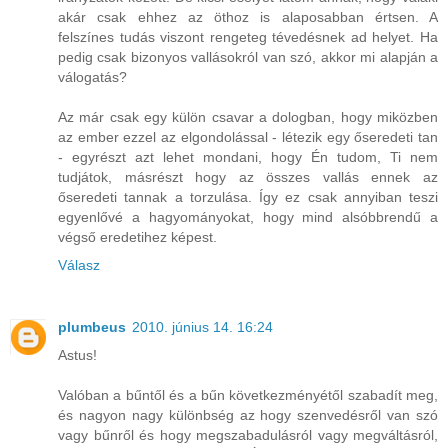
akár csak ehhez az öthoz is alaposabban értsen. A
felszínes tudás viszont rengeteg tévedésnek ad helyet. Ha
pedig csak bizonyos vallásokról van szó, akkor mi alapján a
válogatás?
Az már csak egy külön csavar a dologban, hogy miközben
az ember ezzel az elgondolással - létezik egy őseredeti tan
- egyrészt azt lehet mondani, hogy Én tudom, Ti nem
tudjátok, másrészt hogy az összes vallás ennek az
őseredeti tannak a torzulása. Így ez csak annyiban teszi
egyenlővé a hagyományokat, hogy mind alsóbbrendű a
végső eredetihez képest.
Válasz
plumbeus
2010. június 14. 16:24
Astus!
Valóban a bűntől és a bűn következményétől szabadít meg,
és nagyon nagy különbség az hogy szenvedésről van szó
vagy bűnről és hogy megszabadulásról vagy megváltásról,