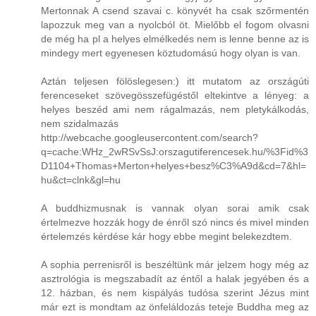
Mertonnak A csend szavai c. könyvét ha csak szőrmentén
lapozzuk meg van a nyolcból öt. Mielőbb el fogom olvasni
de még ha pl a helyes elmélkedés nem is lenne benne az is
mindegy mert egyenesen köztudomású hogy olyan is van.
Aztán teljesen fölöslegesen:) itt mutatom az országúti
ferenceseket szövegösszefügéstől eltekintve a lényeg: a
helyes beszéd ami nem rágalmazás, nem pletykálkodás,
nem szidalmazás
http://webcache.googleusercontent.com/search?
q=cache:WHz_2wRSvSsJ:orszagutiferencesek.hu/%3Fid%3
D1104+Thomas+Merton+helyes+besz%C3%A9d&cd=7&hl=
hu&ct=clnk&gl=hu
A buddhizmusnak is vannak olyan sorai amik csak
értelmezve hozzák hogy de énről szó nincs és mivel minden
értelemzés kérdése kár hogy ebbe megint belekezdtem.
A sophia perrenisről is beszéltünk már jelzem hogy még az
asztrológia is megszabadít az éntől a halak jegyében és a
12. házban, és nem kispályás tudósa szerint Jézus mint
már ezt is mondtam az önfeláldozás teteje Buddha meg az