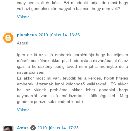
vagy nem volt és kész. Ezt mindenki tudja, de most hogy
volt azt gondolni miért nagyobb baj mint hogy nem volt?
Válasz
plumbeus
2010. június 14. 16:36
Astus!
Igen de itt az a jó emberek porblémája hogy ha teljesen
másról beszélnek akkor pl a buddhista a nirvánába jut és ez
igaz, a keresztény pedig téved nem jut a mennybe de a
nirvánába sem.
És akkor most mi van, tevődik fel a kérdés, holott hiteles
emberek látszanak lenni különböző vallásoknál. ÉS akkor
ha az vkinek probléma akkor lehet gondolni hogy
ugyanarról van szó módszertani különségekkel. Meg
gondolni persze sok mindent lehet:)
Válasz
Astus
2010. június 14. 17:23