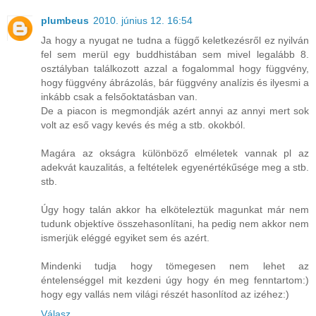
plumbeus
2010. június 12. 16:54
Ja hogy a nyugat ne tudna a függő keletkezésről ez nyilván
fel sem merül egy buddhistában sem mivel legalább 8.
osztályban találkozott azzal a fogalommal hogy függvény,
hogy függvény ábrázolás, bár függvény analízis és ilyesmi a
inkább csak a felsőoktatásban van.
De a piacon is megmondják azért annyi az annyi mert sok
volt az eső vagy kevés és még a stb. okokból.
Magára az okságra különböző elméletek vannak pl az
adekvát kauzalitás, a feltételek egyenértékűsége meg a stb.
stb.
Úgy hogy talán akkor ha elköteleztük magunkat már nem
tudunk objektíve összehasonlítani, ha pedig nem akkor nem
ismerjük eléggé egyiket sem és azért.
Mindenki tudja hogy tömegesen nem lehet az
éntelenséggel mit kezdeni úgy hogy én meg fenntartom:)
hogy egy vallás nem világi részét hasonlítod az izéhez:)
Válasz