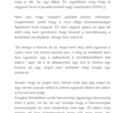
meg a stb. ha úgy látjuk. És egyébként meg hogy ki
vagyunk űzve a paradicsomból vagy szamszára HÚÚÚ:))
Nem sok, hogy "negatív" jelzőket szórsz, miközben
megemlítem ismét hogy a nem világi kereszténységet
figyelmen kívül hagyod. Én sem vagyok apáca az igaz de
ettől még nem gondolom hogy kimerül a kerszténység a
közkeletű verziójában, ahogy nem merül ki.
"De ahogy a francia és az angol nem lesz attól ugyanaz a
nyelv, mert sok közös szavuk van, s még az eredetük sem
lesz ugyanaz, úgy a vallásoknál is körültekintőbben kell
eljárni." Igen de a te álláspontod úgy néz ki mintha egy
francia és egy angol nem érthetné meg magát egy
szótárral.
Szuper hogy az angol nem német csak épp egy angol és
egy német szavak nélkül is értheti egymást illetve érti akkor
is ha ezt nem tudja.
A logikai készletben a kék háromszög ugyanúgy háromszög
mint a piros, és ha vki azt mondja hogy a háromszögek
háromszögek az nem ezoterikus new age. És akkor még
mindig ott lesz különbségnek hogy kék meg piros. Ha