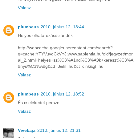
Válasz
plumbeus
2010. június 12. 18:44
Helyes elhatározás/szándék:
http://webcache.googleusercontent.com/search?
q=cache:YFYVuvqCkVYJ:www.sapientia.hu/old/jegyzet/mor
al_2.html+helyes+sz%C3%A1nd%C3%A9k+kereszt%C3%A
9nys%C3%A9g&cd=3&hl=hu&ct=clnk&gl=hu
Válasz
plumbeus
2010. június 12. 18:52
És cselekedet persze
Válasz
Vivekaja
2010. június 12. 21:31