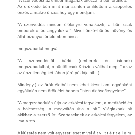
"A szenvedést az ember magának okozza, a bűn öröklött."
Az öröklődő bűn mint már szintén említettem a csoportos
önzés a makro önzés hoy úgy mondjam.
"A szenvedés minden élőlényre vonatkozik, a bűn csak
emberekre és angyalokra." Mivel önző=bűnös növény és
állat bizonyos értelemben nincs.
megszabadul-megvált
"A szenvedéstől bárki (emberek és istenek)
megszabadulhat, a bűntől csak Krisztus válthat meg. " azaz
az önzetlenség két lábon járó példája stb.:)
Mindegy:) az örök életből nem lehet kiesni ami egyébként
egyáltalán nem örök élet hanem "isten áldása/kegyelme".
"A megszabadulás útja az erkölcsi fegyelem, a meditáció és
a bölcsesség, a megváltás útja a hit." Világiaknak hit
akikhez a szerző írt. Szerteseknek az erkölcsi fegyelem, az
ima a stb.
A kiűzetés nem volt egyszeri eset mivel á t v i t t é r t e l e m