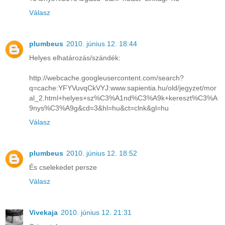
Válasz
plumbeus
2010. június 12. 18:44
Helyes elhatározás/szándék:
http://webcache.googleusercontent.com/search?
q=cache:YFYVuvqCkVYJ:www.sapientia.hu/old/jegyzet/mor
al_2.html+helyes+sz%C3%A1nd%C3%A9k+kereszt%C3%A
9nys%C3%A9g&cd=3&hl=hu&ct=clnk&gl=hu
Válasz
plumbeus
2010. június 12. 18:52
És cselekedet persze
Válasz
Vivekaja
2010. június 12. 21:31