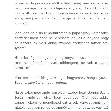
is van a világon és az átvitt értelem még nem ezotéria és
nem new age, hanem a kifejezés egy s z o f i s z t i k á l t
módja. Aki önző az ki volt űzve ki van űzve és ki lesz űzve
addig amíg azt abba nem hagyja. A többi igen de nem
fontos:)
Igen igen de állítsuk párhuzamba a pápa tavaly karácsonyi
beszédet most hadd ne keressem az volt a lényege hogy
ne önzőzzünk mert abból számos szenvedés fakad! stb.
ilyesmi
Nincs kétségem hogy rengeteg könyvet olvastál a témában,
csak az elérhető könyvek többségére kár volt a papírt
pazarolni.
Mint említettem főleg a mongol hagyomány hangsúlyozza
Buddha szeplőtelen fogantatását.
Na és akkor még amíg van olyan szobor hogy Bernini Szent
Teréz , amíg van olyan hogy Beethoven Öröm óda addig
sajnos nekem te mondhatod ezt a sok könyvet amit nem
vitatok hogy van rengeteg amiből amit mondasz kiolvasható