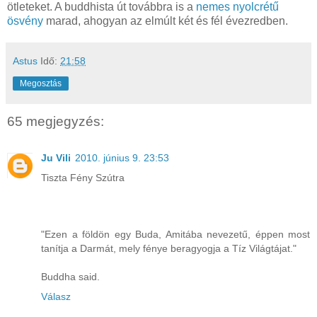
ötleteket. A buddhista út továbbra is a
nemes nyolcrétű
ösvény
marad, ahogyan az elmúlt két és fél évezredben.
Astus
Idő:
21:58
Megosztás
65 megjegyzés:
Ju Vili
2010. június 9. 23:53
Tiszta Fény Szútra
"Ezen a földön egy Buda, Amitába nevezetű, éppen most
tanítja a Darmát, mely fénye beragyogja a Tíz Világtájat."
Buddha said.
Válasz