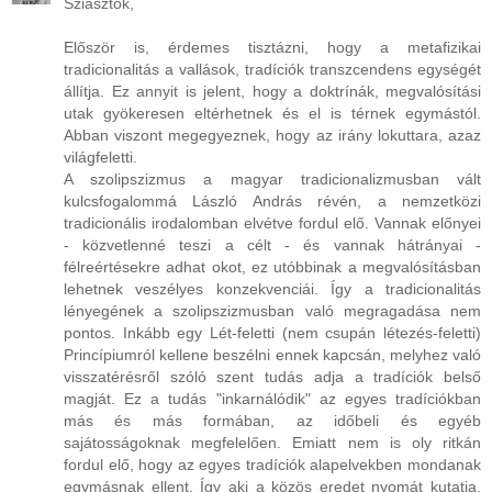
Sziasztok,
Először is, érdemes tisztázni, hogy a metafizikai
tradicionalitás a vallások, tradíciók transzcendens egységét
állítja. Ez annyit is jelent, hogy a doktrínák, megvalósítási
utak gyökeresen eltérhetnek és el is térnek egymástól.
Abban viszont megegyeznek, hogy az irány lokuttara, azaz
világfeletti.
A szolipszizmus a magyar tradicionalizmusban vált
kulcsfogalommá László András révén, a nemzetközi
tradicionális irodalomban elvétve fordul elő. Vannak előnyei
- közvetlenné teszi a célt - és vannak hátrányai -
félreértésekre adhat okot, ez utóbbinak a megvalósításban
lehetnek veszélyes konzekvenciái. Így a tradicionalitás
lényegének a szolipszizmusban való megragadása nem
pontos. Inkább egy Lét-feletti (nem csupán létezés-feletti)
Princípiumról kellene beszélni ennek kapcsán, melyhez való
visszatérésről szóló szent tudás adja a tradíciók belső
magját. Ez a tudás "inkarnálódik" az egyes tradíciókban
más és más formában, az időbeli és egyéb
sajátosságoknak megfelelően. Emiatt nem is oly ritkán
fordul elő, hogy az egyes tradíciók alapelvekben mondanak
egymásnak ellent. Így aki a közös eredet nyomát kutatja,