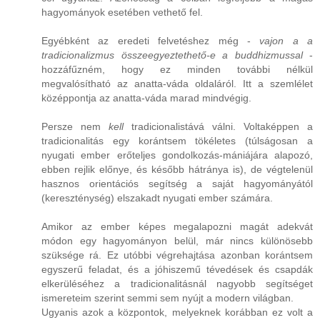
hagyományok esetében vethető fel.
Egyébként az eredeti felvetéshez még -
vajon a a
tradicionalizmus összeegyeztethető-e a buddhizmussal
-
hozzáfűzném, hogy ez minden további nélkül
megvalósítható az anatta-váda oldaláról. Itt a szemlélet
középpontja az anatta-váda marad mindvégig.
Persze nem
kell
tradicionalistává válni. Voltaképpen a
tradicionalitás egy korántsem tökéletes (túlságosan a
nyugati ember erőteljes gondolkozás-mániájára alapozó,
ebben rejlik előnye, és később hátránya is), de végtelenül
hasznos orientációs segítség a saját hagyományától
(kereszténység) elszakadt nyugati ember számára.
Amikor az ember képes megalapozni magát adekvát
módon egy hagyományon belül, már nincs különösebb
szüksége rá. Ez utóbbi végrehajtása azonban korántsem
egyszerű feladat, és a jóhiszemű tévedések és csapdák
elkerüléséhez a tradicionalitásnál nagyobb segítséget
ismereteim szerint semmi sem nyújt a modern világban.
Ugyanis azok a központok, melyeknek korábban ez volt a