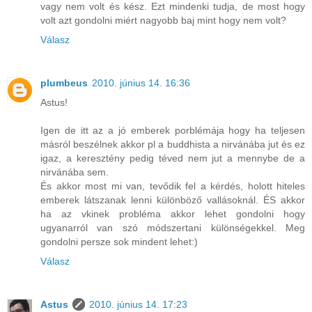
vagy nem volt és kész. Ezt mindenki tudja, de most hogy
volt azt gondolni miért nagyobb baj mint hogy nem volt?
Válasz
plumbeus
2010. június 14. 16:36
Astus!
Igen de itt az a jó emberek porblémája hogy ha teljesen
másról beszélnek akkor pl a buddhista a nirvánába jut és ez
igaz, a keresztény pedig téved nem jut a mennybe de a
nirvánába sem.
És akkor most mi van, tevődik fel a kérdés, holott hiteles
emberek látszanak lenni különböző vallásoknál. ÉS akkor
ha az vkinek probléma akkor lehet gondolni hogy
ugyanarról van szó módszertani különségekkel. Meg
gondolni persze sok mindent lehet:)
Válasz
Astus
2010. június 14. 17:23