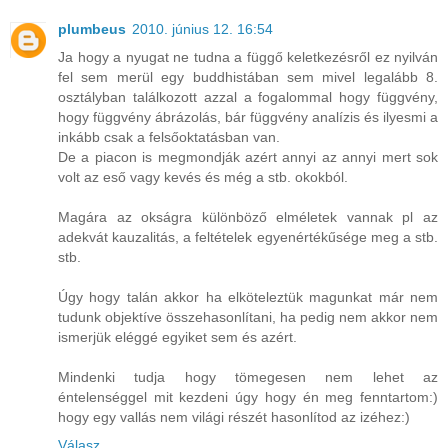
plumbeus
2010. június 12. 16:54
Ja hogy a nyugat ne tudna a függő keletkezésről ez nyilván
fel sem merül egy buddhistában sem mivel legalább 8.
osztályban találkozott azzal a fogalommal hogy függvény,
hogy függvény ábrázolás, bár függvény analízis és ilyesmi a
inkább csak a felsőoktatásban van.
De a piacon is megmondják azért annyi az annyi mert sok
volt az eső vagy kevés és még a stb. okokból.
Magára az okságra különböző elméletek vannak pl az
adekvát kauzalitás, a feltételek egyenértékűsége meg a stb.
stb.
Úgy hogy talán akkor ha elköteleztük magunkat már nem
tudunk objektíve összehasonlítani, ha pedig nem akkor nem
ismerjük eléggé egyiket sem és azért.
Mindenki tudja hogy tömegesen nem lehet az
éntelenséggel mit kezdeni úgy hogy én meg fenntartom:)
hogy egy vallás nem világi részét hasonlítod az izéhez:)
Válasz