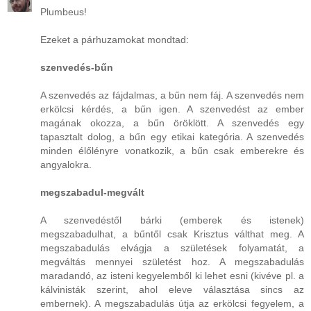
Plumbeus!
Ezeket a párhuzamokat mondtad:
szenvedés-bűn
A szenvedés az fájdalmas, a bűn nem fáj. A szenvedés nem
erkölcsi kérdés, a bűn igen. A szenvedést az ember
magának okozza, a bűn öröklött. A szenvedés egy
tapasztalt dolog, a bűn egy etikai kategória. A szenvedés
minden élőlényre vonatkozik, a bűn csak emberekre és
angyalokra.
megszabadul-megvált
A szenvedéstől bárki (emberek és istenek)
megszabadulhat, a bűntől csak Krisztus válthat meg. A
megszabadulás elvágja a születések folyamatát, a
megváltás mennyei születést hoz. A megszabadulás
maradandó, az isteni kegyelemből ki lehet esni (kivéve pl. a
kálvinisták szerint, ahol eleve választása sincs az
embernek). A megszabadulás útja az erkölcsi fegyelem, a