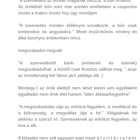
"A szenvedést az ember magának okozza, a bűn öröklött."
Az öröklődő bűn mint már szintén említettem a csoportos
önzés a makro önzés hoy úgy mondjam.
"A szenvedés minden élőlényre vonatkozik, a bűn csak
emberekre és angyalokra." Mivel önző=bűnös növény és
állat bizonyos értelemben nincs.
megszabadul-megvált
"A szenvedéstől bárki (emberek és istenek)
megszabadulhat, a bűntől csak Krisztus válthat meg. " azaz
az önzetlenség két lábon járó példája stb.:)
Mindegy:) az örök életből nem lehet kiesni ami egyébként
egyáltalán nem örök élet hanem "isten áldása/kegyelme".
"A megszabadulás útja az erkölcsi fegyelem, a meditáció és
a bölcsesség, a megváltás útja a hit." Világiaknak hit
akikhez a szerző írt. Szerteseknek az erkölcsi fegyelem, az
ima a stb.
A kiűzetés nem volt egyszeri eset mivel á t v i t t é r t e l e m