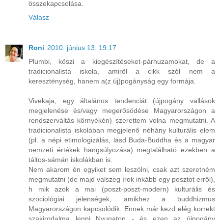
összekapcsolása.
Válasz
Roni
2010. június 13. 19:17
Plumbi, köszi a kiegészítéseket-párhuzamokat, de a
tradicionalista iskola, amiről a cikk szól nem a
kereszténység, hanem a(z új)pogányság egy formája.
Vivekaja, egy általános tendenciát (újpogány vallások
megjelenése és/vagy megerősödése Magyarországon a
rendszerváltás környékén) szerettem volna megmutatni. A
tradicionalista iskolában megjelenő néhány kulturális elem
(pl. a népi etimologizálás, lásd Buda-Buddha és a magyar
nemzeti értékek hangsúlyozása) megtalálható ezekben a
táltos-sámán iskolákban is.
Nem akarom én egyiket sem leszólni, csak azt szeretném
megmutatni (de majd valszeg írok inkább egy posztot erről),
h mik azok a mai (poszt-poszt-modern) kulturális és
szociológiai jelenségek, amikhez a buddhizmus
Magyarországon kapcsolódik. Ennek már kezd elég korrekt
szakirodalma lenni Nyugaton - és ezen az újpogány