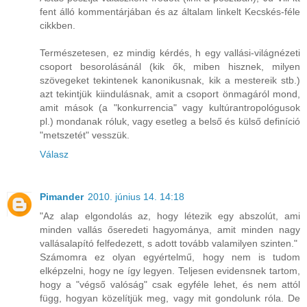
fent álló kommentárjában és az általam linkelt Kecskés-féle
cikkben.
Természetesen, ez mindig kérdés, h egy vallási-világnézeti
csoport besorolásánál (kik ők, miben hisznek, milyen
szövegeket tekintenek kanonikusnak, kik a mestereik stb.)
azt tekintjük kiindulásnak, amit a csoport önmagáról mond,
amit mások (a "konkurrencia" vagy kultúrantropológusok
pl.) mondanak róluk, vagy esetleg a belső és külső definíció
"metszetét" vesszük.
Válasz
Pimander
2010. június 14. 14:18
"Az alap elgondolás az, hogy létezik egy abszolút, ami
minden vallás őseredeti hagyománya, amit minden nagy
vallásalapító felfedezett, s adott tovább valamilyen szinten."
Számomra ez olyan egyértelmű, hogy nem is tudom
elképzelni, hogy ne így legyen. Teljesen evidensnek tartom,
hogy a "végső valóság" csak egyféle lehet, és nem attól
függ, hogyan közelítjük meg, vagy mit gondolunk róla. De