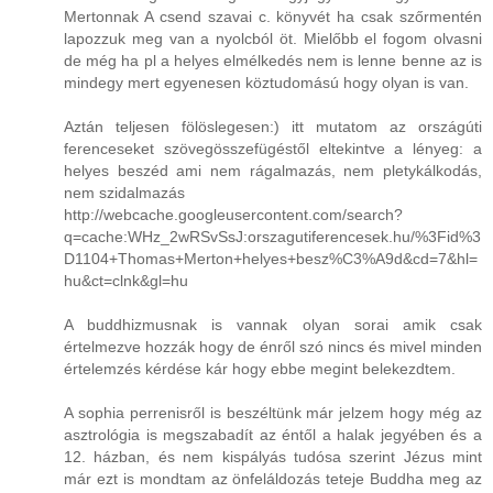
Mertonnak A csend szavai c. könyvét ha csak szőrmentén
lapozzuk meg van a nyolcból öt. Mielőbb el fogom olvasni
de még ha pl a helyes elmélkedés nem is lenne benne az is
mindegy mert egyenesen köztudomású hogy olyan is van.
Aztán teljesen fölöslegesen:) itt mutatom az országúti
ferenceseket szövegösszefügéstől eltekintve a lényeg: a
helyes beszéd ami nem rágalmazás, nem pletykálkodás,
nem szidalmazás
http://webcache.googleusercontent.com/search?
q=cache:WHz_2wRSvSsJ:orszagutiferencesek.hu/%3Fid%3
D1104+Thomas+Merton+helyes+besz%C3%A9d&cd=7&hl=
hu&ct=clnk&gl=hu
A buddhizmusnak is vannak olyan sorai amik csak
értelmezve hozzák hogy de énről szó nincs és mivel minden
értelemzés kérdése kár hogy ebbe megint belekezdtem.
A sophia perrenisről is beszéltünk már jelzem hogy még az
asztrológia is megszabadít az éntől a halak jegyében és a
12. házban, és nem kispályás tudósa szerint Jézus mint
már ezt is mondtam az önfeláldozás teteje Buddha meg az