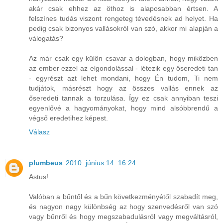
akár csak ehhez az öthoz is alaposabban értsen. A
felszínes tudás viszont rengeteg tévedésnek ad helyet. Ha
pedig csak bizonyos vallásokról van szó, akkor mi alapján a
válogatás?
Az már csak egy külön csavar a dologban, hogy miközben
az ember ezzel az elgondolással - létezik egy őseredeti tan
- egyrészt azt lehet mondani, hogy Én tudom, Ti nem
tudjátok, másrészt hogy az összes vallás ennek az
őseredeti tannak a torzulása. Így ez csak annyiban teszi
egyenlővé a hagyományokat, hogy mind alsóbbrendű a
végső eredetihez képest.
Válasz
plumbeus
2010. június 14. 16:24
Astus!
Valóban a bűntől és a bűn következményétől szabadít meg,
és nagyon nagy különbség az hogy szenvedésről van szó
vagy bűnről és hogy megszabadulásról vagy megváltásról,