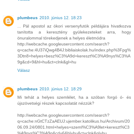
plumbeus
2010. június 12. 18:23
... Pál apostol az ókori versenyfutók példájára hivatkozva
tanította a keresztény gyülekezeteket arra, hogy
önuralommal törekedjenek a helyes életmódra
http://webcache.googleusercontent.com/search?
q=cache:4U37iQwg4B4J:bibliaiskolak.hu/index.php%3Fpg%
3Dtn8+helyes+besz%C3%A9d+kereszt%C3%A9nys%C3%A
9g&cd=9&hl=hu&ct=clnk&gl=hu
Válasz
plumbeus
2010. június 12. 18:29
Mi tehát a helyes szemlélet, ha a szóban forgó ó- és
újszövetségi részek kapcsolatát nézzük?
http://webcache.googleusercontent.com/search?
q=cache:nGtCTzZaAEUJ:ujember.katolikus.hu/Archivum/20
06.09.24/0801.html+helyes+szeml%C3%A9let+kereszt%C3
%A9nys%C3%A9g&cd=6&hl=hu&ct=clnk&gl=hu