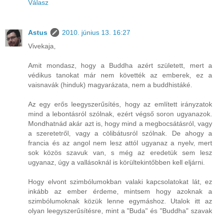
Válasz
Astus
2010. június 13. 16:27
Vivekaja,
Amit mondasz, hogy a Buddha azért született, mert a
védikus tanokat már nem követték az emberek, ez a
vaisnavák (hinduk) magyarázata, nem a buddhistáké.
Az egy erős leegyszerűsítés, hogy az említett irányzatok
mind a lebontásról szólnak, ezért végső soron ugyanazok.
Mondhatnád akár azt is, hogy mind a megbocsátásról, vagy
a szeretetről, vagy a cölibátusról szólnak. De ahogy a
francia és az angol nem lesz attól ugyanaz a nyelv, mert
sok közös szavuk van, s még az eredetük sem lesz
ugyanaz, úgy a vallásoknál is körültekintőbben kell eljárni.
Hogy elvont szimbólumokban valaki kapcsolatokat lát, ez
inkább az ember érdeme, mintsem hogy azoknak a
szimbólumoknak közük lenne egymáshoz. Utalok itt az
olyan leegyszerűsítésre, mint a "Buda" és "Buddha" szavak