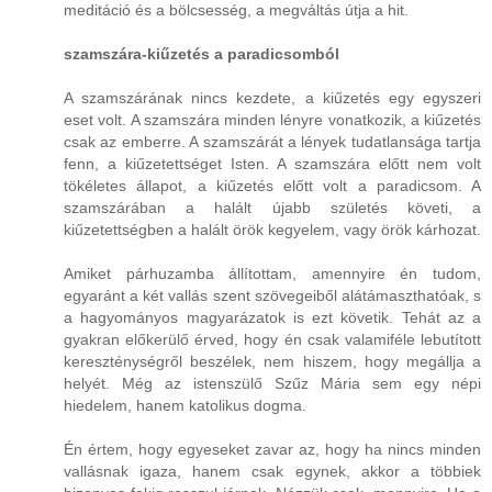
meditáció és a bölcsesség, a megváltás útja a hit.
szamszára-kiűzetés a paradicsomból
A szamszárának nincs kezdete, a kiűzetés egy egyszeri
eset volt. A szamszára minden lényre vonatkozik, a kiűzetés
csak az emberre. A szamszárát a lények tudatlansága tartja
fenn, a kiűzetettséget Isten. A szamszára előtt nem volt
tökéletes állapot, a kiűzetés előtt volt a paradicsom. A
szamszárában a halált újabb születés követi, a
kiűzetettségben a halált örök kegyelem, vagy örök kárhozat.
Amiket párhuzamba állítottam, amennyire én tudom,
egyaránt a két vallás szent szövegeiből alátámaszthatóak, s
a hagyományos magyarázatok is ezt követik. Tehát az a
gyakran előkerülő érved, hogy én csak valamiféle lebutított
kereszténységről beszélek, nem hiszem, hogy megállja a
helyét. Még az istenszülő Szűz Mária sem egy népi
hiedelem, hanem katolikus dogma.
Én értem, hogy egyeseket zavar az, hogy ha nincs minden
vallásnak igaza, hanem csak egynek, akkor a többiek