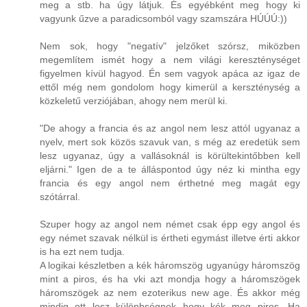
meg a stb. ha úgy látjuk. És egyébként meg hogy ki
vagyunk űzve a paradicsomból vagy szamszára HÚÚÚ:))
Nem sok, hogy "negatív" jelzőket szórsz, miközben
megemlítem ismét hogy a nem világi kereszténységet
figyelmen kívül hagyod. Én sem vagyok apáca az igaz de
ettől még nem gondolom hogy kimerül a kerszténység a
közkeletű verziójában, ahogy nem merül ki.
"De ahogy a francia és az angol nem lesz attól ugyanaz a
nyelv, mert sok közös szavuk van, s még az eredetük sem
lesz ugyanaz, úgy a vallásoknál is körültekintőbben kell
eljárni." Igen de a te álláspontod úgy néz ki mintha egy
francia és egy angol nem érthetné meg magát egy
szótárral.
Szuper hogy az angol nem német csak épp egy angol és
egy német szavak nélkül is értheti egymást illetve érti akkor
is ha ezt nem tudja.
A logikai készletben a kék háromszög ugyanúgy háromszög
mint a piros, és ha vki azt mondja hogy a háromszögek
háromszögek az nem ezoterikus new age. És akkor még
mindig ott lesz különbségnek hogy kék meg piros. Ha