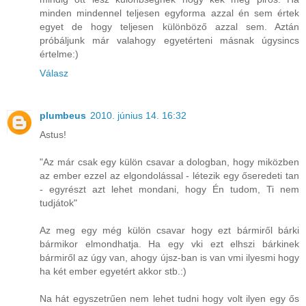
minden mindennel teljesen egyforma azzal én sem értek
egyet de hogy teljesen különböző azzal sem. Aztán
próbáljunk már valahogy egyetérteni másnak úgysincs
értelme:)
Válasz
plumbeus
2010. június 14. 16:32
Astus!
"Az már csak egy külön csavar a dologban, hogy miközben
az ember ezzel az elgondolással - létezik egy őseredeti tan
- egyrészt azt lehet mondani, hogy Én tudom, Ti nem
tudjátok"
Az meg egy még külön csavar hogy ezt bármiről bárki
bármikor elmondhatja. Ha egy vki ezt elhszi bárkinek
bármiről az úgy van, ahogy újsz-ban is van vmi ilyesmi hogy
ha két ember egyetért akkor stb.:)
Na hát egyszetrűen nem lehet tudni hogy volt ilyen egy ős