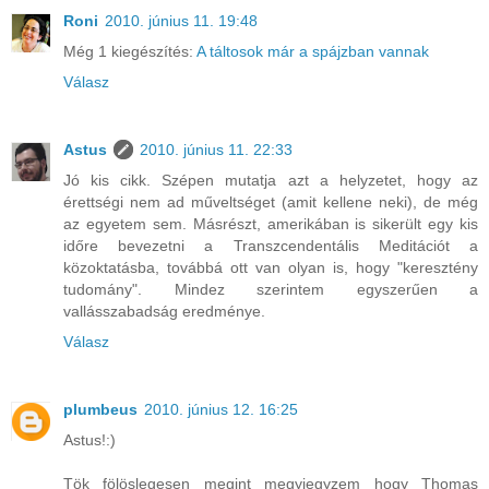
Roni
2010. június 11. 19:48
Még 1 kiegészítés:
A táltosok már a spájzban vannak
Válasz
Astus
2010. június 11. 22:33
Jó kis cikk. Szépen mutatja azt a helyzetet, hogy az
érettségi nem ad műveltséget (amit kellene neki), de még
az egyetem sem. Másrészt, amerikában is sikerült egy kis
időre bevezetni a Transzcendentális Meditációt a
közoktatásba, továbbá ott van olyan is, hogy "keresztény
tudomány". Mindez szerintem egyszerűen a
vallásszabadság eredménye.
Válasz
plumbeus
2010. június 12. 16:25
Astus!:)
Tök fölöslegesen megint megyjegyzem hogy Thomas