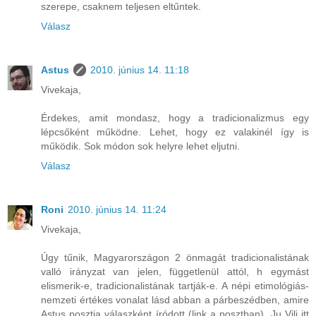
szerepe, csaknem teljesen eltűntek.
Válasz
Astus
2010. június 14. 11:18
Vivekaja,
Érdekes, amit mondasz, hogy a tradicionalizmus egy
lépcsőként működne. Lehet, hogy ez valakinél így is
működik. Sok módon sok helyre lehet eljutni.
Válasz
Roni
2010. június 14. 11:24
Vivekaja,
Úgy tűnik, Magyarországon 2 önmagát tradicionalistának
valló irányzat van jelen, függetlenül attól, h egymást
elismerik-e, tradicionalistának tartják-e. A népi etimológiás-
nemzeti értékes vonalat lásd abban a párbeszédben, amire
Astus posztja válaszként íródott (link a posztban), Ju Vili itt