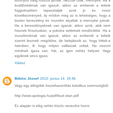
bizonyos fokig rosszul járnak. Nézzük csak, mennyire. Ha a
buddhistáknak van igazuk, akkor az emberek a tetteik
függvényében tapasztalják azok jó és rossz
következményeit, ily módon még az is lehetséges, hogy a
tisztes keresztény és muszlim atyafiak a mennybe jutnak.
Ha a keresztényeknek van igazuk, akkor azok, akik nem
hisznek Krisztusban, a pokolra vettetnek mindörökké. Ha a
muszlimoknak van igazuk, akkor az emberek a tetteik
szerint lesznek megítélve, de belejátszik az, hogy hittek-e
Istenben, ill. hogy milyen vallásúak voltak. Ha viszont
mindnek igaza van, hát, az igen nehéz helyzet. Vagy
egyiknek sincs igaza.
Válasz
Békési József
2010. június 14. 18:46
Vagy egy átfogóbb összehasonlítás katolikus szemszögből:
http://www.apologia.hu/pdf/bud-xtian.pdf
Ez alapján is elég nehéz közös nevezőre hozni.