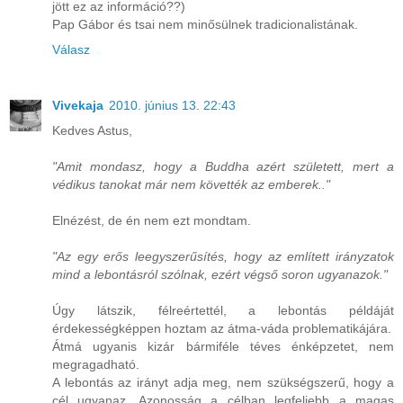
jött ez az információ??)
Pap Gábor és tsai nem minősülnek tradicionalistának.
Válasz
Vivekaja
2010. június 13. 22:43
Kedves Astus,
"Amit mondasz, hogy a Buddha azért született, mert a
védikus tanokat már nem követték az emberek.."
Elnézést, de én nem ezt mondtam.
"Az egy erős leegyszerűsítés, hogy az említett irányzatok
mind a lebontásról szólnak, ezért végső soron ugyanazok."
Úgy látszik, félreértettél, a lebontás példáját
érdekességképpen hoztam az átma-váda problematikájára.
Átmá ugyanis kizár bármiféle téves énképzetet, nem
megragadható.
A lebontás az irányt adja meg, nem szükségszerű, hogy a
cél ugyanaz. Azonosság a célban legfeljebb a magas