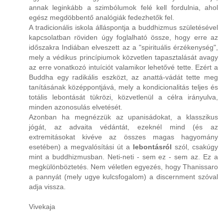
annak leginkább a szimbólumok felé kell fordulnia, ahol
egész megdöbbentő analógiák fedezhetők fel.
A tradicionális iskola álláspontja a buddhizmus születésével
kapcsolatban röviden úgy foglalható össze, hogy erre az
időszakra Indiában elveszett az a "spirituális érzékenység",
mely a védikus princípiumok közvetlen tapasztalását avagy
az erre vonatkozó intuíciót valamikor lehetővé tette. Ezért a
Buddha egy radikális eszközt, az anattá-vádát tette meg
tanításának középpontjává, mely a kondicionalitás teljes és
totális lebontását tükrözi, közvetlenül a célra irányulva,
minden azonosulás elvetését.
Azonban ha megnézzük az upanisádokat, a klasszikus
jógát, az advaita védántát, ezeknél mind (és az
extremitásokat kivéve az összes magas hagyomány
esetében) a megvalósítási út a
lebontásról
szól, csakúgy
mint a buddhizmusban. Neti-neti - sem ez - sem az. Ez a
megkülönböztetés. Nem véletlen egyezés, hogy Thanissaro
a pannyát (mely ugye kulcsfogalom) a discernment szóval
adja vissza.
Vivekaja