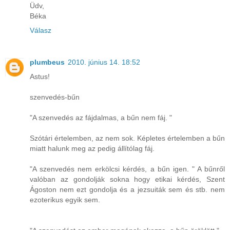
Üdv,
Béka
Válasz
plumbeus
2010. június 14. 18:52
Astus!
szenvedés-bűn
"A szenvedés az fájdalmas, a bűn nem fáj. "
Szótári értelemben, az nem sok. Képletes értelemben a bűn
miatt halunk meg az pedig állítólag fáj.
"A szenvedés nem erkölcsi kérdés, a bűn igen. " A bűnről
valóban az gondolják sokna hogy etikai kérdés, Szent
Ágoston nem ezt gondolja és a jezsuiták sem és stb. nem
ezoterikus egyik sem.