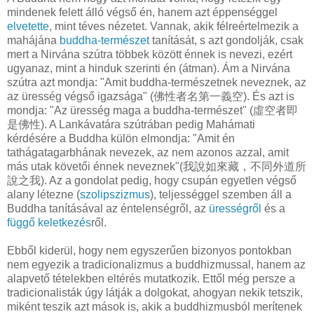
mindenek felett álló végső én, hanem azt éppenséggel
elvetette
, mint téves nézetet. Vannak, akik félreértelmezik a
mahájána
buddha-természet
tanítását, s azt gondolják, csak
mert a Nirvána szútra többek között énnek is nevezi, ezért
ugyanaz, mint a hinduk szerinti én (átman). Ám a Nirvána
szútra azt mondja: "Amit buddha-természetnek neveznek, az
az üresség végső igazsága" (佛性者名第一義空). És azt is
mondja: "Az üresség maga a buddha-természet" (虛空者即
是佛性). A Lankávatára szútrában pedig Mahámati
kérdésére a Buddha külön elmondja: "Amit én
tathágatagarbhának nevezek, az nem azonos azzal, amit
más utak követői énnek neveznek"(我說如來藏，不同外道所
說之我). Az a gondolat pedig, hogy csupán egyetlen végső
alany létezne (
szolipszizmus
), teljességgel szemben áll a
Buddha tanításával az éntelenségről, az
ürességről
és a
függő keletkezés
ről.
Ebből kiderül, hogy nem egyszerűen bizonyos pontokban
nem egyezik a tradicionalizmus a buddhizmussal, hanem az
alapvető tételekben eltérés mutatkozik. Ettől még persze a
tradicionalisták úgy látják a dolgokat, ahogyan nekik tetszik,
miként teszik azt mások is, akik a buddhizmusból merítenek