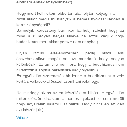
előfutára ennek az ilyesminek:)
Hogy miért kell nekem ebbe témába folyton kotyogni. ..
Most akkor mégis mi hiányzik a nemes nyolcast illetően a
kereszténységből?
Bármelyik keresztény bármikor bárhol:) rábólint hogy ez
mind a 8 legyen helyes kivéve ha azzal kedjük hogy
buddhizmus mert akkor persze nem annyira:)
Olyan izmus értelemszerűen pedig nincs ami
összehasonlítva magát ne azt mondaná hogy nagyon
különbözik. Ez annyira nem érv, hogy a buddhizmus nem
hivatkozik a sophia perennisre vagy olyasmi:)
És egyáltalán szerencsésebb lenne a buddhizmust a vele
kortárs vallásokkal összehasonlítani valahogy.
Na mindegy biztos az én készülékem hibás de egyáltalán
mikor előszört olvastam a nemes nyolcast fel sem merült
hogy egyáltalán valami újat hallok. Hogy nincs én az igen
azt köszönjük:)
Válasz