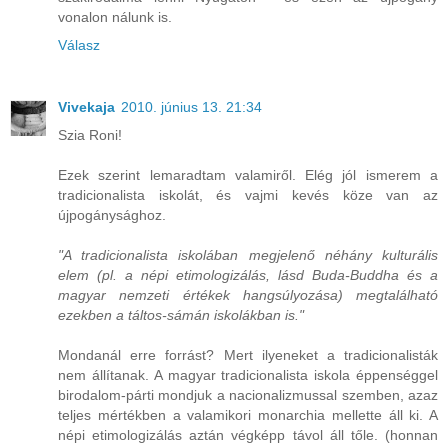
vonalon nálunk is.
Válasz
Vivekaja
2010. június 13. 21:34
Szia Roni!
Ezek szerint lemaradtam valamiről. Elég jól ismerem a
tradicionalista iskolát, és vajmi kevés köze van az
újpogánysághoz.
"A tradicionalista iskolában megjelenő néhány kulturális
elem (pl. a népi etimologizálás, lásd Buda-Buddha és a
magyar nemzeti értékek hangsúlyozása) megtalálható
ezekben a táltos-sámán iskolákban is."
Mondanál erre forrást? Mert ilyeneket a tradicionalisták
nem állítanak. A magyar tradicionalista iskola éppenséggel
birodalom-párti mondjuk a nacionalizmussal szemben, azaz
teljes mértékben a valamikori monarchia mellette áll ki. A
népi etimologizálás aztán végképp távol áll tőle. (honnan