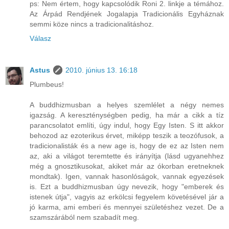
ps: Nem értem, hogy kapcsolódik Roni 2. linkje a témához.
Az Árpád Rendjének Jogalapja Tradicionális Egyháznak
semmi köze nincs a tradicionalitáshoz.
Válasz
Astus
2010. június 13. 16:18
Plumbeus!
A buddhizmusban a helyes szemlélet a négy nemes
igazság. A kereszténységben pedig, ha már a cikk a tíz
parancsolatot említi, úgy indul, hogy Egy Isten. S itt akkor
behozod az ezoterikus érvet, miképp teszik a teozófusok, a
tradicionalisták és a new age is, hogy de ez az Isten nem
az, aki a világot teremtette és irányítja (lásd ugyanehhez
még a gnosztikusokat, akiket már az ókorban eretneknek
mondtak). Igen, vannak hasonlóságok, vannak egyezések
is. Ezt a buddhizmusban úgy nevezik, hogy "emberek és
istenek útja", vagyis az erkölcsi fegyelem követésével jár a
jó karma, ami emberi és mennyei születéshez vezet. De a
szamszárából nem szabadít meg.