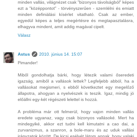
minden vallás, világnézet csak "bizonyos távolságból" képes
ezt a "középpontot" - törvényszerűen - szemlélni és emiatt
minden definiálási kísérlet vitatható. Csak az ember,
egyedül képes a teljes megértésre és megtapasztalásra,
elhagyva mindent, amit addig magával cipelt.
Válasz
Astus
2010. június 14. 15:07
Pimander!
Miből gondolhatja bárki, hogy létezik valami őseredeti
igazság, amiből a vallások lettek? Legfeljebb abból, ha a
vallásokat megismeri, s ebből következtet egy megelőző
állapotra, ahogyan a nyelvészek is teszik. Igaz, mindig jó
előállni egy-két régészeti lelettel is hozzá.
A probléma már ott felmerül, hogy vajon minden vallás
eredete ugyanaz, vagy csak bizonyos vallásoké. Mert ha
mindegyiké, akkor ezt tudni kell kimutatni a cao dai, a
zurvanizmus, a szanron, a bole-maru és az uduk vallási
irányzatok között. De kicsi esélyét látom annak, hogy valaki