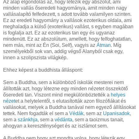
Az alap elgondolás az, hogy létezik egy abszolút, ami
minden vallás őseredeti hagyománya, amit minden nagy
vallásalapító felfedezett, s adott tovább valamilyen szinten.
Ez az eredeti hagyomány a vallások ezoterikus oldala, ami
meghaladja a külső (exoterikus) vallást, s egyben magában
is foglalja azt. Ez az ezoterikus tan egy és ugyanaz
mindenütt. Ez az abszolútum, amellett, hogy felfoghatatlan,
nem más, mint az Én (Soi, Self), vagyis az
Átman
. Míg
személyekből sok van, addig végső Alanyból csak egy,
innen a szolipszista világkép.
Ehhez képest a buddhista álláspont:
Sem a Buddha, sem a különböző iskolák mesterei nem
állították azt, hogy létezne egy minden nézetet összekötő
őseredeti tan. Viszont mind megkülönböztették a
helyes
nézet
et a helytelentől, s elutasították azon filozófiákat és
vallásokat, melyek a Buddha tanával nem egyező állításokat
tettek. Nem fogadták el sem a
Védák
, sem az
Upanisadok
,
sem a
szánkhja
, sem a
védánta
, sem a taoizmus tanait,
ahogyan a kereszténységet és az iszlámot sem.
A Buddha nem hogy azt mondta volna, hogy létezik egy