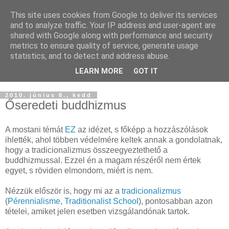
This site uses cookies from Google to deliver its services
Buddhapest
and to analyze traffic. Your IP address and user-agent are
shared with Google along with performance and security
metrics to ensure quality of service, generate usage
Hétköznapi buddhizmus
statistics, and to detect and address abuse.
Így hallottam.
LEARN MORE
GOT IT
2010. június 8., kedd
Őseredeti buddhizmus
A mostani témát
EZ
az idézet, s főképp a hozzászólások
ihlették, ahol többen védelmére keltek annak a gondolatnak,
hogy a tradicionalizmus összeegyeztethető a
buddhizmussal. Ezzel én a magam részéről nem értek
egyet, s röviden elmondom, miért is nem.
Nézzük először is, hogy mi az a
tradicionalizmus
(
Pérennialisme
,
Traditionalist School
), pontosabban azon
tételei, amiket jelen esetben vizsgálandónak tartok.