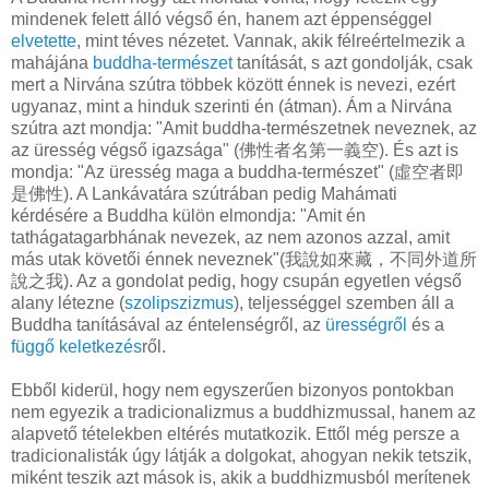
mindenek felett álló végső én, hanem azt éppenséggel
elvetette
, mint téves nézetet. Vannak, akik félreértelmezik a
mahájána
buddha-természet
tanítását, s azt gondolják, csak
mert a Nirvána szútra többek között énnek is nevezi, ezért
ugyanaz, mint a hinduk szerinti én (átman). Ám a Nirvána
szútra azt mondja: "Amit buddha-természetnek neveznek, az
az üresség végső igazsága" (佛性者名第一義空). És azt is
mondja: "Az üresség maga a buddha-természet" (虛空者即
是佛性). A Lankávatára szútrában pedig Mahámati
kérdésére a Buddha külön elmondja: "Amit én
tathágatagarbhának nevezek, az nem azonos azzal, amit
más utak követői énnek neveznek"(我說如來藏，不同外道所
說之我). Az a gondolat pedig, hogy csupán egyetlen végső
alany létezne (
szolipszizmus
), teljességgel szemben áll a
Buddha tanításával az éntelenségről, az
ürességről
és a
függő keletkezés
ről.
Ebből kiderül, hogy nem egyszerűen bizonyos pontokban
nem egyezik a tradicionalizmus a buddhizmussal, hanem az
alapvető tételekben eltérés mutatkozik. Ettől még persze a
tradicionalisták úgy látják a dolgokat, ahogyan nekik tetszik,
miként teszik azt mások is, akik a buddhizmusból merítenek