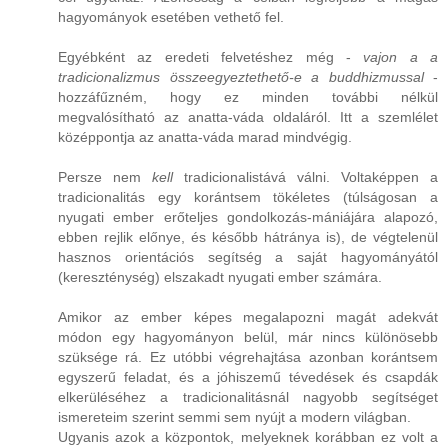
hagyományok esetében vethető fel.
Egyébként az eredeti felvetéshez még -
vajon a a
tradicionalizmus összeegyeztethető-e a buddhizmussal
-
hozzáfűzném, hogy ez minden további nélkül
megvalósítható az anatta-váda oldaláról. Itt a szemlélet
középpontja az anatta-váda marad mindvégig.
Persze nem
kell
tradicionalistává válni. Voltaképpen a
tradicionalitás egy korántsem tökéletes (túlságosan a
nyugati ember erőteljes gondolkozás-mániájára alapozó,
ebben rejlik előnye, és később hátránya is), de végtelenül
hasznos orientációs segítség a saját hagyományától
(kereszténység) elszakadt nyugati ember számára.
Amikor az ember képes megalapozni magát adekvát
módon egy hagyományon belül, már nincs különösebb
szüksége rá. Ez utóbbi végrehajtása azonban korántsem
egyszerű feladat, és a jóhiszemű tévedések és csapdák
elkerüléséhez a tradicionalitásnál nagyobb segítséget
ismereteim szerint semmi sem nyújt a modern világban.
Ugyanis azok a központok, melyeknek korábban ez volt a