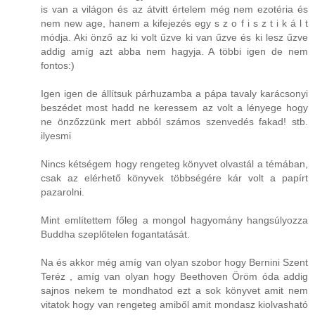
is van a világon és az átvitt értelem még nem ezotéria és
nem new age, hanem a kifejezés egy s z o f i s z t i k á l t
módja. Aki önző az ki volt űzve ki van űzve és ki lesz űzve
addig amíg azt abba nem hagyja. A többi igen de nem
fontos:)
Igen igen de állítsuk párhuzamba a pápa tavaly karácsonyi
beszédet most hadd ne keressem az volt a lényege hogy
ne önzőzzünk mert abból számos szenvedés fakad! stb.
ilyesmi
Nincs kétségem hogy rengeteg könyvet olvastál a témában,
csak az elérhető könyvek többségére kár volt a papírt
pazarolni.
Mint említettem főleg a mongol hagyomány hangsúlyozza
Buddha szeplőtelen fogantatását.
Na és akkor még amíg van olyan szobor hogy Bernini Szent
Teréz , amíg van olyan hogy Beethoven Öröm óda addig
sajnos nekem te mondhatod ezt a sok könyvet amit nem
vitatok hogy van rengeteg amiből amit mondasz kiolvasható