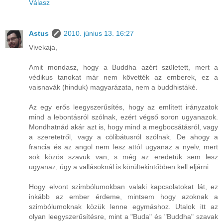
Válasz
Astus
2010. június 13. 16:27
Vivekaja,
Amit mondasz, hogy a Buddha azért született, mert a
védikus tanokat már nem követték az emberek, ez a
vaisnavák (hinduk) magyarázata, nem a buddhistáké.
Az egy erős leegyszerűsítés, hogy az említett irányzatok
mind a lebontásról szólnak, ezért végső soron ugyanazok.
Mondhatnád akár azt is, hogy mind a megbocsátásról, vagy
a szeretetről, vagy a cölibátusról szólnak. De ahogy a
francia és az angol nem lesz attól ugyanaz a nyelv, mert
sok közös szavuk van, s még az eredetük sem lesz
ugyanaz, úgy a vallásoknál is körültekintőbben kell eljárni.
Hogy elvont szimbólumokban valaki kapcsolatokat lát, ez
inkább az ember érdeme, mintsem hogy azoknak a
szimbólumoknak közük lenne egymáshoz. Utalok itt az
olyan leegyszerűsítésre, mint a "Buda" és "Buddha" szavak