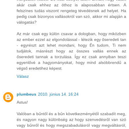
akár csak ehhez az öthoz is alaposabban értsen. A
felszínes tudás viszont rengeteg tévedésnek ad helyet. Ha
pedig csak bizonyos vallásokról van szó, akkor mi alapján a
válogatás?
Az már csak egy külön csavar a dologban, hogy miközben
az ember ezzel az elgondolással - létezik egy őseredeti tan
- egyrészt azt lehet mondani, hogy Én tudom, Ti nem
tudjátok, másrészt hogy az összes vallás ennek az
őseredeti tannak a torzulása. Így ez csak annyiban teszi
egyenlővé a hagyományokat, hogy mind alsóbbrendű a
végső eredetihez képest.
Válasz
plumbeus
2010. június 14. 16:24
Astus!
Valóban a bűntől és a bűn következményétől szabadít meg,
és nagyon nagy különbség az hogy szenvedésről van szó
vagy bűnről és hogy megszabadulásról vagy megváltásról,