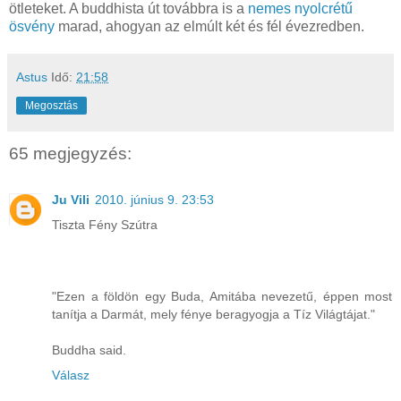
ötleteket. A buddhista út továbbra is a
nemes nyolcrétű
ösvény
marad, ahogyan az elmúlt két és fél évezredben.
Astus
Idő:
21:58
Megosztás
65 megjegyzés:
Ju Vili
2010. június 9. 23:53
Tiszta Fény Szútra
"Ezen a földön egy Buda, Amitába nevezetű, éppen most
tanítja a Darmát, mely fénye beragyogja a Tíz Világtájat."
Buddha said.
Válasz