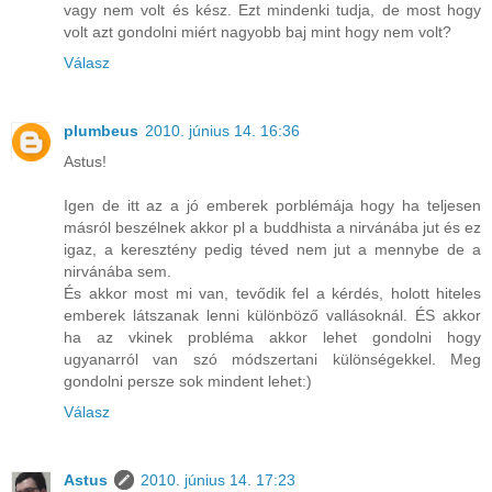
vagy nem volt és kész. Ezt mindenki tudja, de most hogy
volt azt gondolni miért nagyobb baj mint hogy nem volt?
Válasz
plumbeus
2010. június 14. 16:36
Astus!
Igen de itt az a jó emberek porblémája hogy ha teljesen
másról beszélnek akkor pl a buddhista a nirvánába jut és ez
igaz, a keresztény pedig téved nem jut a mennybe de a
nirvánába sem.
És akkor most mi van, tevődik fel a kérdés, holott hiteles
emberek látszanak lenni különböző vallásoknál. ÉS akkor
ha az vkinek probléma akkor lehet gondolni hogy
ugyanarról van szó módszertani különségekkel. Meg
gondolni persze sok mindent lehet:)
Válasz
Astus
2010. június 14. 17:23