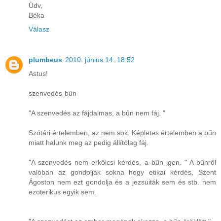
Üdv,
Béka
Válasz
plumbeus
2010. június 14. 18:52
Astus!
szenvedés-bűn
"A szenvedés az fájdalmas, a bűn nem fáj. "
Szótári értelemben, az nem sok. Képletes értelemben a bűn
miatt halunk meg az pedig állítólag fáj.
"A szenvedés nem erkölcsi kérdés, a bűn igen. " A bűnről
valóban az gondolják sokna hogy etikai kérdés, Szent
Ágoston nem ezt gondolja és a jezsuiták sem és stb. nem
ezoterikus egyik sem.