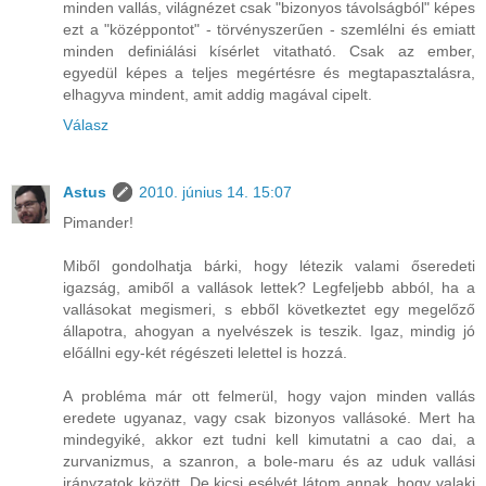
minden vallás, világnézet csak "bizonyos távolságból" képes
ezt a "középpontot" - törvényszerűen - szemlélni és emiatt
minden definiálási kísérlet vitatható. Csak az ember,
egyedül képes a teljes megértésre és megtapasztalásra,
elhagyva mindent, amit addig magával cipelt.
Válasz
Astus
2010. június 14. 15:07
Pimander!
Miből gondolhatja bárki, hogy létezik valami őseredeti
igazság, amiből a vallások lettek? Legfeljebb abból, ha a
vallásokat megismeri, s ebből következtet egy megelőző
állapotra, ahogyan a nyelvészek is teszik. Igaz, mindig jó
előállni egy-két régészeti lelettel is hozzá.
A probléma már ott felmerül, hogy vajon minden vallás
eredete ugyanaz, vagy csak bizonyos vallásoké. Mert ha
mindegyiké, akkor ezt tudni kell kimutatni a cao dai, a
zurvanizmus, a szanron, a bole-maru és az uduk vallási
irányzatok között. De kicsi esélyét látom annak, hogy valaki