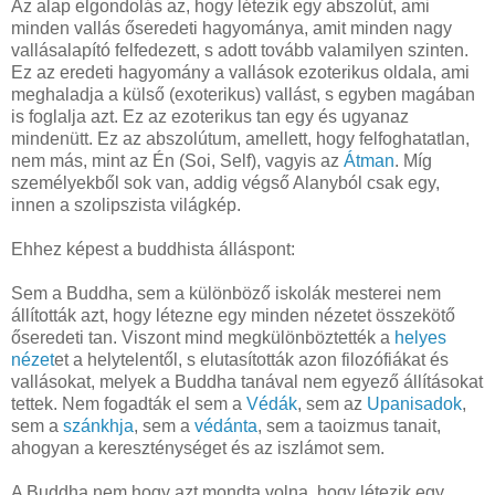
Az alap elgondolás az, hogy létezik egy abszolút, ami
minden vallás őseredeti hagyománya, amit minden nagy
vallásalapító felfedezett, s adott tovább valamilyen szinten.
Ez az eredeti hagyomány a vallások ezoterikus oldala, ami
meghaladja a külső (exoterikus) vallást, s egyben magában
is foglalja azt. Ez az ezoterikus tan egy és ugyanaz
mindenütt. Ez az abszolútum, amellett, hogy felfoghatatlan,
nem más, mint az Én (Soi, Self), vagyis az
Átman
. Míg
személyekből sok van, addig végső Alanyból csak egy,
innen a szolipszista világkép.
Ehhez képest a buddhista álláspont:
Sem a Buddha, sem a különböző iskolák mesterei nem
állították azt, hogy létezne egy minden nézetet összekötő
őseredeti tan. Viszont mind megkülönböztették a
helyes
nézet
et a helytelentől, s elutasították azon filozófiákat és
vallásokat, melyek a Buddha tanával nem egyező állításokat
tettek. Nem fogadták el sem a
Védák
, sem az
Upanisadok
,
sem a
szánkhja
, sem a
védánta
, sem a taoizmus tanait,
ahogyan a kereszténységet és az iszlámot sem.
A Buddha nem hogy azt mondta volna, hogy létezik egy