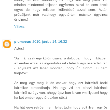
minden mindennel teljesen egyforma azzal én sem értek
egyet de hogy teljesen különböző azzal sem. Aztán
próbáljunk már valahogy egyetérteni másnak úgysincs
értelme:)
Válasz
plumbeus
2010. június 14. 16:32
Astus!
"Az már csak egy külön csavar a dologban, hogy miközben
az ember ezzel az elgondolással - létezik egy őseredeti tan
- egyrészt azt lehet mondani, hogy Én tudom, Ti nem
tudjátok"
Az meg egy még külön csavar hogy ezt bármiről bárki
bármikor elmondhatja. Ha egy vki ezt elhszi bárkinek
bármiről az úgy van, ahogy újsz-ban is van vmi ilyesmi hogy
ha két ember egyetért akkor stb.:)
Na hát egyszetrűen nem lehet tudni hogy volt ilyen egy ős