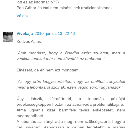
jött ez az információ??)
Pap Gábor és tsai nem minősülnek tradicionalistának.
Válasz
Vivekaja
2010. június 13. 22:43
Kedves Astus,
"Amit mondasz, hogy a Buddha azért született, mert a
védikus tanokat már nem követték az emberek.."
Elnézést, de én nem ezt mondtam.
"Az egy erős leegyszerűsítés, hogy az említett irányzatok
mind a lebontásról szólnak, ezért végső soron ugyanazok."
Úgy látszik, félreértettél, a lebontás példáját
érdekességképpen hoztam az átma-váda problematikájára.
Átmá ugyanis kizár bármiféle téves énképzetet, nem
megragadható.
A lebontás az irányt adja meg, nem szükségszerű, hogy a
cél ugyanaz. Azonosság a célban legfeljebb a magas