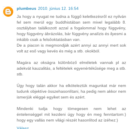
plumbeus
2010. június 12. 16:54
Ja hogy a nyugat ne tudna a függő keletkezésről ez nyilván
fel sem merül egy buddhistában sem mivel legalább 8.
osztályban találkozott azzal a fogalommal hogy függvény,
hogy függvény ábrázolás, bár függvény analízis és ilyesmi a
inkább csak a felsőoktatásban van.
De a piacon is megmondják azért annyi az annyi mert sok
volt az eső vagy kevés és még a stb. okokból.
Magára az okságra különböző elméletek vannak pl az
adekvát kauzalitás, a feltételek egyenértékűsége meg a stb.
stb.
Úgy hogy talán akkor ha elköteleztük magunkat már nem
tudunk objektíve összehasonlítani, ha pedig nem akkor nem
ismerjük eléggé egyiket sem és azért.
Mindenki tudja hogy tömegesen nem lehet az
éntelenséggel mit kezdeni úgy hogy én meg fenntartom:)
hogy egy vallás nem világi részét hasonlítod az izéhez:)
Válasz