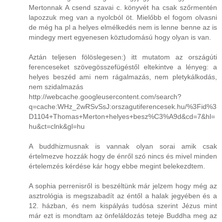
Mertonnak A csend szavai c. könyvét ha csak szőrmentén
lapozzuk meg van a nyolcból öt. Mielőbb el fogom olvasni
de még ha pl a helyes elmélkedés nem is lenne benne az is
mindegy mert egyenesen köztudomású hogy olyan is van.
Aztán teljesen fölöslegesen:) itt mutatom az országúti
ferenceseket szövegösszefügéstől eltekintve a lényeg: a
helyes beszéd ami nem rágalmazás, nem pletykálkodás,
nem szidalmazás
http://webcache.googleusercontent.com/search?
q=cache:WHz_2wRSvSsJ:orszagutiferencesek.hu/%3Fid%3
D1104+Thomas+Merton+helyes+besz%C3%A9d&cd=7&hl=
hu&ct=clnk&gl=hu
A buddhizmusnak is vannak olyan sorai amik csak
értelmezve hozzák hogy de énről szó nincs és mivel minden
értelemzés kérdése kár hogy ebbe megint belekezdtem.
A sophia perrenisről is beszéltünk már jelzem hogy még az
asztrológia is megszabadít az éntől a halak jegyében és a
12. házban, és nem kispályás tudósa szerint Jézus mint
már ezt is mondtam az önfeláldozás teteje Buddha meg az