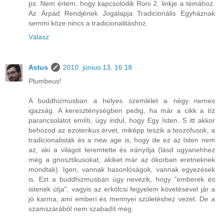
ps: Nem értem, hogy kapcsolódik Roni 2. linkje a témához.
Az Árpád Rendjének Jogalapja Tradicionális Egyháznak
semmi köze nincs a tradicionalitáshoz.
Válasz
Astus
2010. június 13. 16:18
Plumbeus!
A buddhizmusban a helyes szemlélet a négy nemes
igazság. A kereszténységben pedig, ha már a cikk a tíz
parancsolatot említi, úgy indul, hogy Egy Isten. S itt akkor
behozod az ezoterikus érvet, miképp teszik a teozófusok, a
tradicionalisták és a new age is, hogy de ez az Isten nem
az, aki a világot teremtette és irányítja (lásd ugyanehhez
még a gnosztikusokat, akiket már az ókorban eretneknek
mondtak). Igen, vannak hasonlóságok, vannak egyezések
is. Ezt a buddhizmusban úgy nevezik, hogy "emberek és
istenek útja", vagyis az erkölcsi fegyelem követésével jár a
jó karma, ami emberi és mennyei születéshez vezet. De a
szamszárából nem szabadít meg.