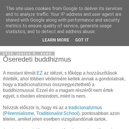
This site uses cookies from Google to deliver its services
Buddhapest
and to analyze traffic. Your IP address and user-agent are
shared with Google along with performance and security
metrics to ensure quality of service, generate usage
Hétköznapi buddhizmus
statistics, and to detect and address abuse.
Így hallottam.
LEARN MORE
GOT IT
2010. június 8., kedd
Őseredeti buddhizmus
A mostani témát
EZ
az idézet, s főképp a hozzászólások
ihlették, ahol többen védelmére keltek annak a gondolatnak,
hogy a tradicionalizmus összeegyeztethető a
buddhizmussal. Ezzel én a magam részéről nem értek
egyet, s röviden elmondom, miért is nem.
Nézzük először is, hogy mi az a
tradicionalizmus
(
Pérennialisme
,
Traditionalist School
), pontosabban azon
tételei, amiket jelen esetben vizsgálandónak tartok.