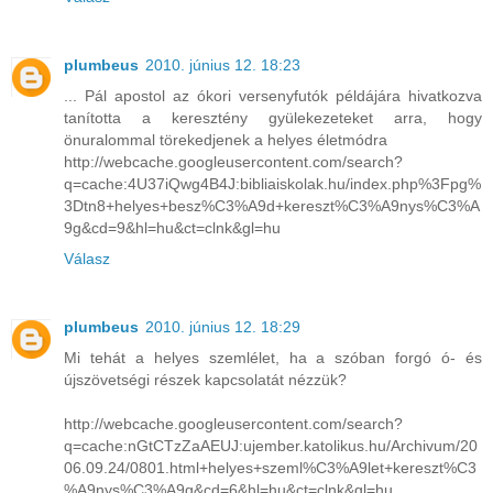
plumbeus
2010. június 12. 18:23
... Pál apostol az ókori versenyfutók példájára hivatkozva
tanította a keresztény gyülekezeteket arra, hogy
önuralommal törekedjenek a helyes életmódra
http://webcache.googleusercontent.com/search?
q=cache:4U37iQwg4B4J:bibliaiskolak.hu/index.php%3Fpg%
3Dtn8+helyes+besz%C3%A9d+kereszt%C3%A9nys%C3%A
9g&cd=9&hl=hu&ct=clnk&gl=hu
Válasz
plumbeus
2010. június 12. 18:29
Mi tehát a helyes szemlélet, ha a szóban forgó ó- és
újszövetségi részek kapcsolatát nézzük?
http://webcache.googleusercontent.com/search?
q=cache:nGtCTzZaAEUJ:ujember.katolikus.hu/Archivum/20
06.09.24/0801.html+helyes+szeml%C3%A9let+kereszt%C3
%A9nys%C3%A9g&cd=6&hl=hu&ct=clnk&gl=hu