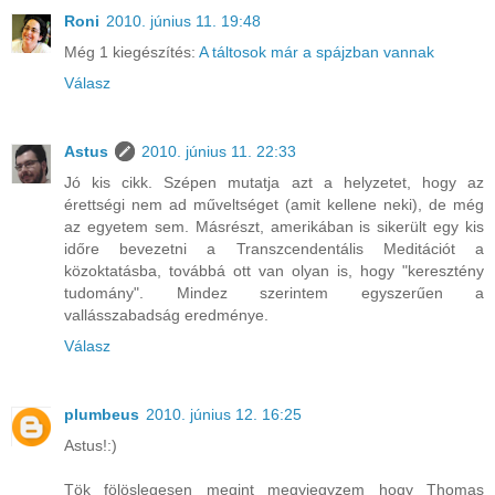
Roni
2010. június 11. 19:48
Még 1 kiegészítés:
A táltosok már a spájzban vannak
Válasz
Astus
2010. június 11. 22:33
Jó kis cikk. Szépen mutatja azt a helyzetet, hogy az
érettségi nem ad műveltséget (amit kellene neki), de még
az egyetem sem. Másrészt, amerikában is sikerült egy kis
időre bevezetni a Transzcendentális Meditációt a
közoktatásba, továbbá ott van olyan is, hogy "keresztény
tudomány". Mindez szerintem egyszerűen a
vallásszabadság eredménye.
Válasz
plumbeus
2010. június 12. 16:25
Astus!:)
Tök fölöslegesen megint megyjegyzem hogy Thomas