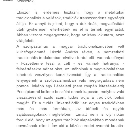
Sziasztok,
Először is, érdemes tisztázni, hogy a metafizikai
tradicionalitás a vallások, tradíciók transzcendens egységét
állítja. Ez annyit is jelent, hogy a doktrínák, megvalósítási
utak gyökeresen eltérhetnek és el is térnek egymástól.
Abban viszont megegyeznek, hogy az irány lokuttara, azaz
világfeletti.
A szolipszizmus a magyar tradicionalizmusban vált
kulcsfogalommá László András révén, a nemzetközi
tradicionális irodalomban elvétve fordul elő. Vannak előnyei
- közvetlenné teszi a célt - és vannak hátrányai -
félreértésekre adhat okot, ez utóbbinak a megvalósításban
lehetnek veszélyes konzekvenciái. Így a tradicionalitás
lényegének a szolipszizmusban való megragadása nem
pontos. Inkább egy Lét-feletti (nem csupán létezés-feletti)
Princípiumról kellene beszélni ennek kapcsán, melyhez való
visszatérésről szóló szent tudás adja a tradíciók belső
magját. Ez a tudás "inkarnálódik" az egyes tradíciókban
más és más formában, az időbeli és egyéb
sajátosságoknak megfelelően. Emiatt nem is oly ritkán
fordul elő, hogy az egyes tradíciók alapelvekben mondanak
egymásnak ellent. Így aki a közös eredet nyomát kutatja,