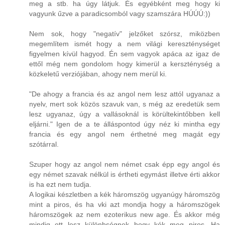
meg a stb. ha úgy látjuk. És egyébként meg hogy ki
vagyunk űzve a paradicsomból vagy szamszára HÚÚÚ:))
Nem sok, hogy "negatív" jelzőket szórsz, miközben
megemlítem ismét hogy a nem világi kereszténységet
figyelmen kívül hagyod. Én sem vagyok apáca az igaz de
ettől még nem gondolom hogy kimerül a kerszténység a
közkeletű verziójában, ahogy nem merül ki.
"De ahogy a francia és az angol nem lesz attól ugyanaz a
nyelv, mert sok közös szavuk van, s még az eredetük sem
lesz ugyanaz, úgy a vallásoknál is körültekintőbben kell
eljárni." Igen de a te álláspontod úgy néz ki mintha egy
francia és egy angol nem érthetné meg magát egy
szótárral.
Szuper hogy az angol nem német csak épp egy angol és
egy német szavak nélkül is értheti egymást illetve érti akkor
is ha ezt nem tudja.
A logikai készletben a kék háromszög ugyanúgy háromszög
mint a piros, és ha vki azt mondja hogy a háromszögek
háromszögek az nem ezoterikus new age. És akkor még
mindig ott lesz különbségnek hogy kék meg piros. Ha