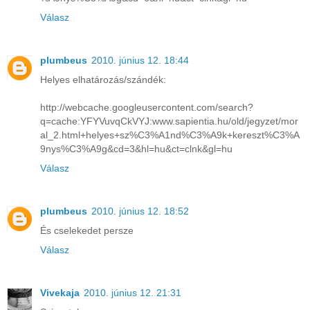
Válasz
plumbeus
2010. június 12. 18:44
Helyes elhatározás/szándék:
http://webcache.googleusercontent.com/search?
q=cache:YFYVuvqCkVYJ:www.sapientia.hu/old/jegyzet/mor
al_2.html+helyes+sz%C3%A1nd%C3%A9k+kereszt%C3%A
9nys%C3%A9g&cd=3&hl=hu&ct=clnk&gl=hu
Válasz
plumbeus
2010. június 12. 18:52
És cselekedet persze
Válasz
Vivekaja
2010. június 12. 21:31