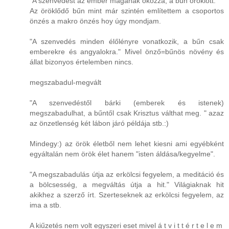
"A szenvedést az ember magának okozza, a bűn öröklött."
Az öröklődő bűn mint már szintén említettem a csoportos
önzés a makro önzés hoy úgy mondjam.
"A szenvedés minden élőlényre vonatkozik, a bűn csak
emberekre és angyalokra." Mivel önző=bűnös növény és
állat bizonyos értelemben nincs.
megszabadul-megvált
"A szenvedéstől bárki (emberek és istenek)
megszabadulhat, a bűntől csak Krisztus válthat meg. " azaz
az önzetlenség két lábon járó példája stb.:)
Mindegy:) az örök életből nem lehet kiesni ami egyébként
egyáltalán nem örök élet hanem "isten áldása/kegyelme".
"A megszabadulás útja az erkölcsi fegyelem, a meditáció és
a bölcsesség, a megváltás útja a hit." Világiaknak hit
akikhez a szerző írt. Szerteseknek az erkölcsi fegyelem, az
ima a stb.
A kiűzetés nem volt egyszeri eset mivel á t v i t t é r t e l e m