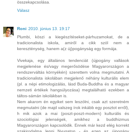
összekapcsolása.
Válasz
Roni
2010. június 13. 19:17
Plumbi, köszi a kiegészítéseket-párhuzamokat, de a
tradicionalista iskola, amiről a cikk szól nem a
kereszténység, hanem a(z új)pogányság egy formája.
Vivekaja, egy általános tendenciát (újpogány vallások
megjelenése és/vagy megerősödése Magyarországon a
rendszerváltás környékén) szerettem volna megmutatni. A
tradicionalista iskolában megjelenő néhány kulturális elem
(pl. a népi etimologizálás, lásd Buda-Buddha és a magyar
nemzeti értékek hangsúlyozása) megtalálható ezekben a
táltos-sámán iskolákban is.
Nem akarom én egyiket sem leszólni, csak azt szeretném
megmutatni (de majd valszeg írok inkább egy posztot erről),
h mik azok a mai (poszt-poszt-modern) kulturális és
szociológiai jelenségek, amikhez a buddhizmus
Magyarországon kapcsolódik. Ennek már kezd elég korrekt
szakirodalma lenni Nyugaton - és ezen az újpogány