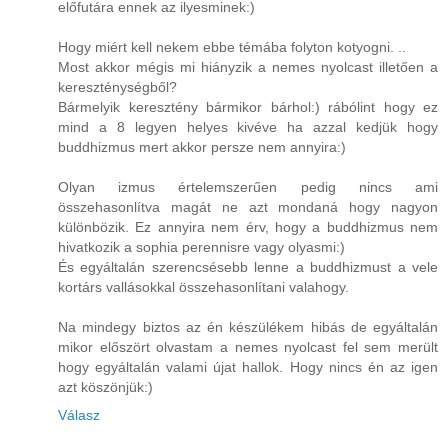
előfutára ennek az ilyesminek:)
Hogy miért kell nekem ebbe témába folyton kotyogni. ..
Most akkor mégis mi hiányzik a nemes nyolcast illetően a
kereszténységből?
Bármelyik keresztény bármikor bárhol:) rábólint hogy ez
mind a 8 legyen helyes kivéve ha azzal kedjük hogy
buddhizmus mert akkor persze nem annyira:)
Olyan izmus értelemszerűen pedig nincs ami
összehasonlítva magát ne azt mondaná hogy nagyon
különbözik. Ez annyira nem érv, hogy a buddhizmus nem
hivatkozik a sophia perennisre vagy olyasmi:)
És egyáltalán szerencsésebb lenne a buddhizmust a vele
kortárs vallásokkal összehasonlítani valahogy.
Na mindegy biztos az én készülékem hibás de egyáltalán
mikor előszört olvastam a nemes nyolcast fel sem merült
hogy egyáltalán valami újat hallok. Hogy nincs én az igen
azt köszönjük:)
Válasz