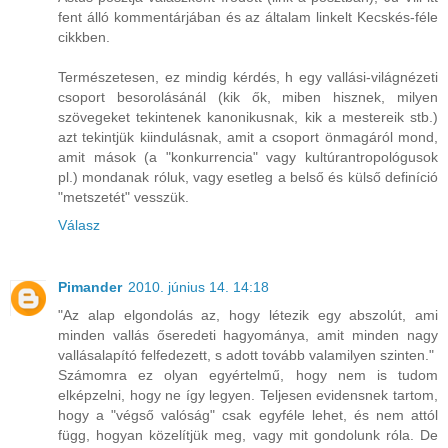
fent álló kommentárjában és az általam linkelt Kecskés-féle
cikkben.
Természetesen, ez mindig kérdés, h egy vallási-világnézeti
csoport besorolásánál (kik ők, miben hisznek, milyen
szövegeket tekintenek kanonikusnak, kik a mestereik stb.)
azt tekintjük kiindulásnak, amit a csoport önmagáról mond,
amit mások (a "konkurrencia" vagy kultúrantropológusok
pl.) mondanak róluk, vagy esetleg a belső és külső definíció
"metszetét" vesszük.
Válasz
Pimander
2010. június 14. 14:18
"Az alap elgondolás az, hogy létezik egy abszolút, ami
minden vallás őseredeti hagyománya, amit minden nagy
vallásalapító felfedezett, s adott tovább valamilyen szinten."
Számomra ez olyan egyértelmű, hogy nem is tudom
elképzelni, hogy ne így legyen. Teljesen evidensnek tartom,
hogy a "végső valóság" csak egyféle lehet, és nem attól
függ, hogyan közelítjük meg, vagy mit gondolunk róla. De