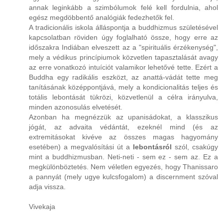
annak leginkább a szimbólumok felé kell fordulnia, ahol
egész megdöbbentő analógiák fedezhetők fel.
A tradicionális iskola álláspontja a buddhizmus születésével
kapcsolatban röviden úgy foglalható össze, hogy erre az
időszakra Indiában elveszett az a "spirituális érzékenység",
mely a védikus princípiumok közvetlen tapasztalását avagy
az erre vonatkozó intuíciót valamikor lehetővé tette. Ezért a
Buddha egy radikális eszközt, az anattá-vádát tette meg
tanításának középpontjává, mely a kondicionalitás teljes és
totális lebontását tükrözi, közvetlenül a célra irányulva,
minden azonosulás elvetését.
Azonban ha megnézzük az upanisádokat, a klasszikus
jógát, az advaita védántát, ezeknél mind (és az
extremitásokat kivéve az összes magas hagyomány
esetében) a megvalósítási út a
lebontásról
szól, csakúgy
mint a buddhizmusban. Neti-neti - sem ez - sem az. Ez a
megkülönböztetés. Nem véletlen egyezés, hogy Thanissaro
a pannyát (mely ugye kulcsfogalom) a discernment szóval
adja vissza.
Vivekaja