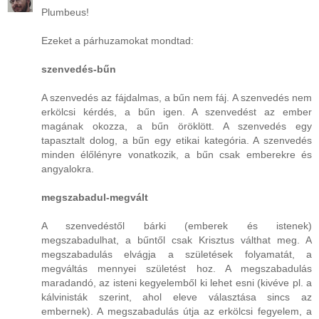
Plumbeus!
Ezeket a párhuzamokat mondtad:
szenvedés-bűn
A szenvedés az fájdalmas, a bűn nem fáj. A szenvedés nem
erkölcsi kérdés, a bűn igen. A szenvedést az ember
magának okozza, a bűn öröklött. A szenvedés egy
tapasztalt dolog, a bűn egy etikai kategória. A szenvedés
minden élőlényre vonatkozik, a bűn csak emberekre és
angyalokra.
megszabadul-megvált
A szenvedéstől bárki (emberek és istenek)
megszabadulhat, a bűntől csak Krisztus válthat meg. A
megszabadulás elvágja a születések folyamatát, a
megváltás mennyei születést hoz. A megszabadulás
maradandó, az isteni kegyelemből ki lehet esni (kivéve pl. a
kálvinisták szerint, ahol eleve választása sincs az
embernek). A megszabadulás útja az erkölcsi fegyelem, a