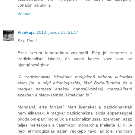
vonalon nálunk is.
Válasz
Vivekaja
2010. június 13. 21:34
Szia Roni!
Ezek szerint lemaradtam valamiről. Elég jól ismerem a
tradicionalista iskolát, és vajmi kevés köze van az
újpogánysághoz.
"A tradicionalista iskolában megjelenő néhány kulturális
elem (pl. a népi etimologizálás, lásd Buda-Buddha és a
magyar nemzeti értékek hangsúlyozása) megtalálható
ezekben a táltos-sámán iskolákban is."
Mondanál erre forrást? Mert ilyeneket a tradicionalisták
nem állítanak. A magyar tradicionalista iskola éppenséggel
birodalom-párti mondjuk a nacionalizmussal szemben, azaz
teljes mértékben a valamikori monarchia mellette áll ki. A
népi etimologizálás aztán végképp távol áll tőle. (honnan