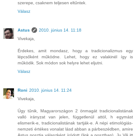
szerepe, csaknem teljesen eltűntek.
Válasz
Astus
2010. június 14. 11:18
Vivekaja,
Érdekes, amit mondasz, hogy a tradicionalizmus egy
lépcsőként működne. Lehet, hogy ez valakinél így is
működik. Sok módon sok helyre lehet eljutni.
Válasz
Roni
2010. június 14. 11:24
Vivekaja,
Úgy tűnik, Magyarországon 2 önmagát tradicionalistának
valló irányzat van jelen, függetlenül attól, h egymást
elismerik-e, tradicionalistának tartják-e. A népi etimológiás-
nemzeti értékes vonalat lásd abban a párbeszédben, amire
Astus posztja válaszként íródott (link a posztban), Ju Vili itt