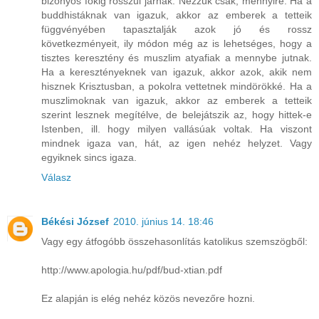
bizonyos fokig rosszul járnak. Nézzük csak, mennyire. Ha a
buddhistáknak van igazuk, akkor az emberek a tetteik
függvényében tapasztalják azok jó és rossz
következményeit, ily módon még az is lehetséges, hogy a
tisztes keresztény és muszlim atyafiak a mennybe jutnak.
Ha a keresztényeknek van igazuk, akkor azok, akik nem
hisznek Krisztusban, a pokolra vettetnek mindörökké. Ha a
muszlimoknak van igazuk, akkor az emberek a tetteik
szerint lesznek megítélve, de belejátszik az, hogy hittek-e
Istenben, ill. hogy milyen vallásúak voltak. Ha viszont
mindnek igaza van, hát, az igen nehéz helyzet. Vagy
egyiknek sincs igaza.
Válasz
Békési József
2010. június 14. 18:46
Vagy egy átfogóbb összehasonlítás katolikus szemszögből:
http://www.apologia.hu/pdf/bud-xtian.pdf
Ez alapján is elég nehéz közös nevezőre hozni.