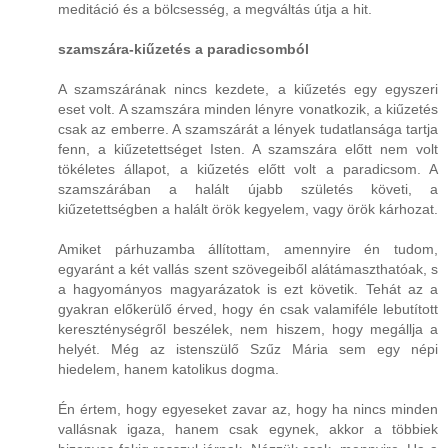
meditáció és a bölcsesség, a megváltás útja a hit.
szamszára-kiűzetés a paradicsomból
A szamszárának nincs kezdete, a kiűzetés egy egyszeri
eset volt. A szamszára minden lényre vonatkozik, a kiűzetés
csak az emberre. A szamszárát a lények tudatlansága tartja
fenn, a kiűzetettséget Isten. A szamszára előtt nem volt
tökéletes állapot, a kiűzetés előtt volt a paradicsom. A
szamszárában a halált újabb születés követi, a
kiűzetettségben a halált örök kegyelem, vagy örök kárhozat.
Amiket párhuzamba állítottam, amennyire én tudom,
egyaránt a két vallás szent szövegeiből alátámaszthatóak, s
a hagyományos magyarázatok is ezt követik. Tehát az a
gyakran előkerülő érved, hogy én csak valamiféle lebutított
kereszténységről beszélek, nem hiszem, hogy megállja a
helyét. Még az istenszülő Szűz Mária sem egy népi
hiedelem, hanem katolikus dogma.
Én értem, hogy egyeseket zavar az, hogy ha nincs minden
vallásnak igaza, hanem csak egynek, akkor a többiek