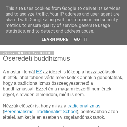
This site uses cookies from Google to deliver its services
Buddhapest
and to analyze traffic. Your IP address and user-agent are
shared with Google along with performance and security
metrics to ensure quality of service, generate usage
Hétköznapi buddhizmus
statistics, and to detect and address abuse.
Így hallottam.
LEARN MORE
GOT IT
2010. június 8., kedd
Őseredeti buddhizmus
A mostani témát
EZ
az idézet, s főképp a hozzászólások
ihlették, ahol többen védelmére keltek annak a gondolatnak,
hogy a tradicionalizmus összeegyeztethető a
buddhizmussal. Ezzel én a magam részéről nem értek
egyet, s röviden elmondom, miért is nem.
Nézzük először is, hogy mi az a
tradicionalizmus
(
Pérennialisme
,
Traditionalist School
), pontosabban azon
tételei, amiket jelen esetben vizsgálandónak tartok.