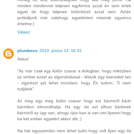
minden mindennel teljesen egyforma azzal én sem értek
egyet de hogy teljesen különböző azzal sem. Aztán
próbáljunk már valahogy egyetérteni másnak úgysincs
értelme:)
Válasz
plumbeus
2010. június 14. 16:32
Astus!
"Az már csak egy külön csavar a dologban, hogy miközben
az ember ezzel az elgondolással - létezik egy őseredeti tan
- egyrészt azt lehet mondani, hogy Én tudom, Ti nem
tudjátok"
Az meg egy még külön csavar hogy ezt bármiről bárki
bármikor elmondhatja. Ha egy vki ezt elhszi bárkinek
bármiről az úgy van, ahogy újsz-ban is van vmi ilyesmi hogy
ha két ember egyetért akkor stb.:)
Na hát egyszetrűen nem lehet tudni hogy volt ilyen egy ős