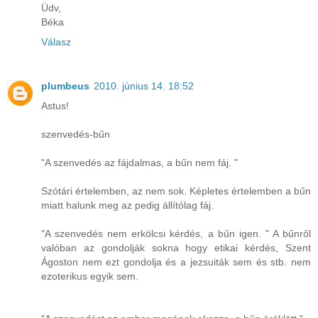
Üdv,
Béka
Válasz
plumbeus
2010. június 14. 18:52
Astus!
szenvedés-bűn
"A szenvedés az fájdalmas, a bűn nem fáj. "
Szótári értelemben, az nem sok. Képletes értelemben a bűn
miatt halunk meg az pedig állítólag fáj.
"A szenvedés nem erkölcsi kérdés, a bűn igen. " A bűnről
valóban az gondolják sokna hogy etikai kérdés, Szent
Ágoston nem ezt gondolja és a jezsuiták sem és stb. nem
ezoterikus egyik sem.