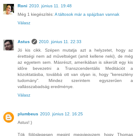
Roni
2010. június 11. 19:48
Még 1 kiegészítés:
A táltosok már a spájzban vannak
Válasz
Astus
2010. június 11. 22:33
Jó kis cikk. Szépen mutatja azt a helyzetet, hogy az
érettségi nem ad műveltséget (amit kellene neki), de még
az egyetem sem. Másrészt, amerikában is sikerült egy kis
időre bevezetni a Transzcendentális Meditációt a
közoktatásba, továbbá ott van olyan is, hogy "keresztény
tudomány". Mindez szerintem egyszerűen a
vallásszabadság eredménye.
Válasz
plumbeus
2010. június 12. 16:25
Astus!:)
Tök fölöslegesen megint megyjegyzem hogy Thomas