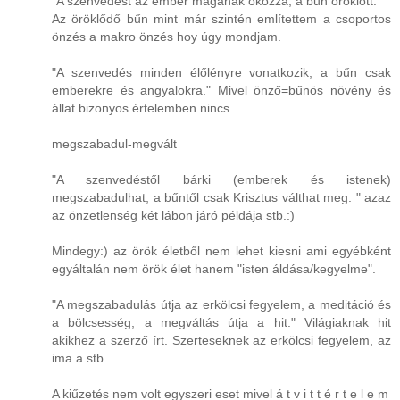
"A szenvedést az ember magának okozza, a bűn öröklött."
Az öröklődő bűn mint már szintén említettem a csoportos
önzés a makro önzés hoy úgy mondjam.
"A szenvedés minden élőlényre vonatkozik, a bűn csak
emberekre és angyalokra." Mivel önző=bűnös növény és
állat bizonyos értelemben nincs.
megszabadul-megvált
"A szenvedéstől bárki (emberek és istenek)
megszabadulhat, a bűntől csak Krisztus válthat meg. " azaz
az önzetlenség két lábon járó példája stb.:)
Mindegy:) az örök életből nem lehet kiesni ami egyébként
egyáltalán nem örök élet hanem "isten áldása/kegyelme".
"A megszabadulás útja az erkölcsi fegyelem, a meditáció és
a bölcsesség, a megváltás útja a hit." Világiaknak hit
akikhez a szerző írt. Szerteseknek az erkölcsi fegyelem, az
ima a stb.
A kiűzetés nem volt egyszeri eset mivel á t v i t t é r t e l e m