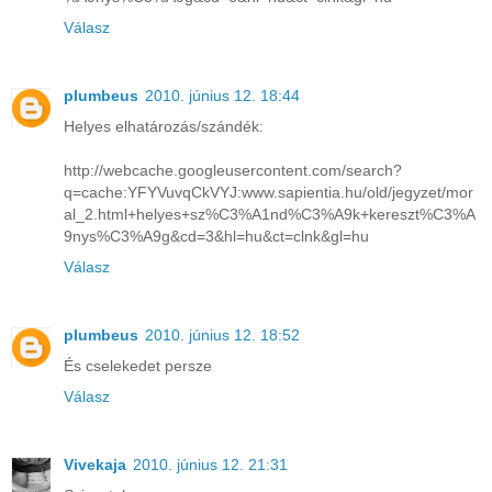
Válasz
plumbeus
2010. június 12. 18:44
Helyes elhatározás/szándék:
http://webcache.googleusercontent.com/search?
q=cache:YFYVuvqCkVYJ:www.sapientia.hu/old/jegyzet/mor
al_2.html+helyes+sz%C3%A1nd%C3%A9k+kereszt%C3%A
9nys%C3%A9g&cd=3&hl=hu&ct=clnk&gl=hu
Válasz
plumbeus
2010. június 12. 18:52
És cselekedet persze
Válasz
Vivekaja
2010. június 12. 21:31