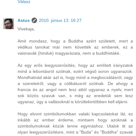
Válasz
Astus
2010. június 13. 16:27
Vivekaja,
Amit mondasz, hogy a Buddha azért született, mert a
védikus tanokat már nem követték az emberek, ez a
vaisnavák (hinduk) magyarázata, nem a buddhistáké.
Az egy erős leegyszerűsítés, hogy az említett irányzatok
mind a lebontásról szólnak, ezért végső soron ugyanazok.
Mondhatnád akár azt is, hogy mind a megbocsátásról, vagy
a szeretetről, vagy a cölibátusról szólnak. De ahogy a
francia és az angol nem lesz attól ugyanaz a nyelv, mert
sok közös szavuk van, s még az eredetük sem lesz
ugyanaz, úgy a vallásoknál is körültekintőbben kell eljárni.
Hogy elvont szimbólumokban valaki kapcsolatokat lát, ez
inkább az ember érdeme, mintsem hogy azoknak a
szimbólumoknak közük lenne egymáshoz. Utalok itt az
olyan leegyszerűsítésre, mint a "Buda" és "Buddha" szavak