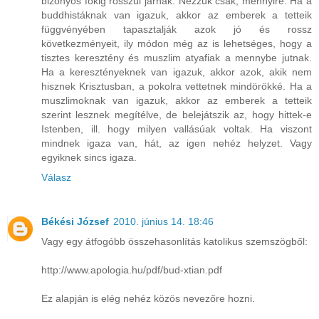
bizonyos fokig rosszul járnak. Nézzük csak, mennyire. Ha a
buddhistáknak van igazuk, akkor az emberek a tetteik
függvényében tapasztalják azok jó és rossz
következményeit, ily módon még az is lehetséges, hogy a
tisztes keresztény és muszlim atyafiak a mennybe jutnak.
Ha a keresztényeknek van igazuk, akkor azok, akik nem
hisznek Krisztusban, a pokolra vettetnek mindörökké. Ha a
muszlimoknak van igazuk, akkor az emberek a tetteik
szerint lesznek megítélve, de belejátszik az, hogy hittek-e
Istenben, ill. hogy milyen vallásúak voltak. Ha viszont
mindnek igaza van, hát, az igen nehéz helyzet. Vagy
egyiknek sincs igaza.
Válasz
Békési József
2010. június 14. 18:46
Vagy egy átfogóbb összehasonlítás katolikus szemszögből:
http://www.apologia.hu/pdf/bud-xtian.pdf
Ez alapján is elég nehéz közös nevezőre hozni.