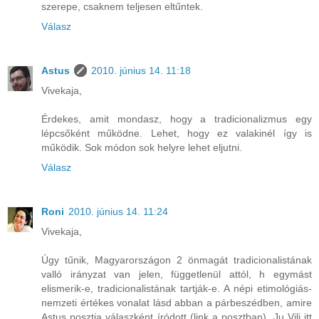
szerepe, csaknem teljesen eltűntek.
Válasz
Astus
2010. június 14. 11:18
Vivekaja,
Érdekes, amit mondasz, hogy a tradicionalizmus egy
lépcsőként működne. Lehet, hogy ez valakinél így is
működik. Sok módon sok helyre lehet eljutni.
Válasz
Roni
2010. június 14. 11:24
Vivekaja,
Úgy tűnik, Magyarországon 2 önmagát tradicionalistának
valló irányzat van jelen, függetlenül attól, h egymást
elismerik-e, tradicionalistának tartják-e. A népi etimológiás-
nemzeti értékes vonalat lásd abban a párbeszédben, amire
Astus posztja válaszként íródott (link a posztban), Ju Vili itt