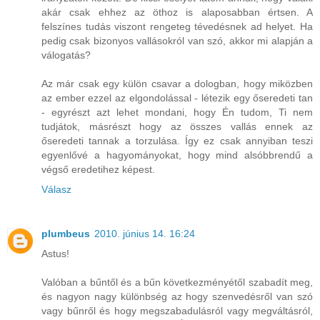
akár csak ehhez az öthoz is alaposabban értsen. A
felszínes tudás viszont rengeteg tévedésnek ad helyet. Ha
pedig csak bizonyos vallásokról van szó, akkor mi alapján a
válogatás?
Az már csak egy külön csavar a dologban, hogy miközben
az ember ezzel az elgondolással - létezik egy őseredeti tan
- egyrészt azt lehet mondani, hogy Én tudom, Ti nem
tudjátok, másrészt hogy az összes vallás ennek az
őseredeti tannak a torzulása. Így ez csak annyiban teszi
egyenlővé a hagyományokat, hogy mind alsóbbrendű a
végső eredetihez képest.
Válasz
plumbeus
2010. június 14. 16:24
Astus!
Valóban a bűntől és a bűn következményétől szabadít meg,
és nagyon nagy különbség az hogy szenvedésről van szó
vagy bűnről és hogy megszabadulásról vagy megváltásról,