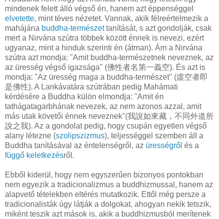
mindenek felett álló végső én, hanem azt éppenséggel
elvetette
, mint téves nézetet. Vannak, akik félreértelmezik a
mahájána
buddha-természet
tanítását, s azt gondolják, csak
mert a Nirvána szútra többek között énnek is nevezi, ezért
ugyanaz, mint a hinduk szerinti én (átman). Ám a Nirvána
szútra azt mondja: "Amit buddha-természetnek neveznek, az
az üresség végső igazsága" (佛性者名第一義空). És azt is
mondja: "Az üresség maga a buddha-természet" (虛空者即
是佛性). A Lankávatára szútrában pedig Mahámati
kérdésére a Buddha külön elmondja: "Amit én
tathágatagarbhának nevezek, az nem azonos azzal, amit
más utak követői énnek neveznek"(我說如來藏，不同外道所
說之我). Az a gondolat pedig, hogy csupán egyetlen végső
alany létezne (
szolipszizmus
), teljességgel szemben áll a
Buddha tanításával az éntelenségről, az
ürességről
és a
függő keletkezés
ről.
Ebből kiderül, hogy nem egyszerűen bizonyos pontokban
nem egyezik a tradicionalizmus a buddhizmussal, hanem az
alapvető tételekben eltérés mutatkozik. Ettől még persze a
tradicionalisták úgy látják a dolgokat, ahogyan nekik tetszik,
miként teszik azt mások is, akik a buddhizmusból merítenek