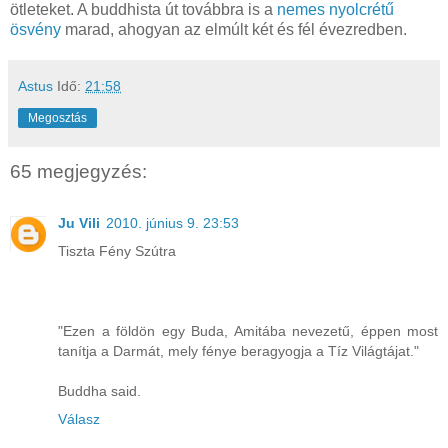
ötleteket. A buddhista út továbbra is a
nemes nyolcrétű
ösvény
marad, ahogyan az elmúlt két és fél évezredben.
Astus
Idő:
21:58
Megosztás
65 megjegyzés:
Ju Vili
2010. június 9. 23:53
Tiszta Fény Szútra
"Ezen a földön egy Buda, Amitába nevezetű, éppen most
tanítja a Darmát, mely fénye beragyogja a Tíz Világtájat."
Buddha said.
Válasz