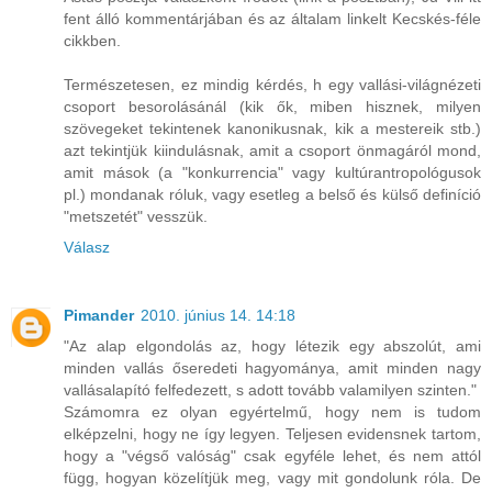
fent álló kommentárjában és az általam linkelt Kecskés-féle
cikkben.
Természetesen, ez mindig kérdés, h egy vallási-világnézeti
csoport besorolásánál (kik ők, miben hisznek, milyen
szövegeket tekintenek kanonikusnak, kik a mestereik stb.)
azt tekintjük kiindulásnak, amit a csoport önmagáról mond,
amit mások (a "konkurrencia" vagy kultúrantropológusok
pl.) mondanak róluk, vagy esetleg a belső és külső definíció
"metszetét" vesszük.
Válasz
Pimander
2010. június 14. 14:18
"Az alap elgondolás az, hogy létezik egy abszolút, ami
minden vallás őseredeti hagyománya, amit minden nagy
vallásalapító felfedezett, s adott tovább valamilyen szinten."
Számomra ez olyan egyértelmű, hogy nem is tudom
elképzelni, hogy ne így legyen. Teljesen evidensnek tartom,
hogy a "végső valóság" csak egyféle lehet, és nem attól
függ, hogyan közelítjük meg, vagy mit gondolunk róla. De