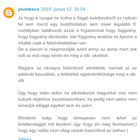
plumbeus
2010. június 12. 16:54
Ja hogy a nyugat ne tudna a függő keletkezésről ez nyilván
fel sem merül egy buddhistában sem mivel legalább 8.
osztályban találkozott azzal a fogalommal hogy függvény,
hogy függvény ábrázolás, bár függvény analízis és ilyesmi a
inkább csak a felsőoktatásban van.
De a piacon is megmondják azért annyi az annyi mert sok
volt az eső vagy kevés és még a stb. okokból.
Magára az okságra különböző elméletek vannak pl az
adekvát kauzalitás, a feltételek egyenértékűsége meg a stb.
stb.
Úgy hogy talán akkor ha elköteleztük magunkat már nem
tudunk objektíve összehasonlítani, ha pedig nem akkor nem
ismerjük eléggé egyiket sem és azért.
Mindenki tudja hogy tömegesen nem lehet az
éntelenséggel mit kezdeni úgy hogy én meg fenntartom:)
hogy egy vallás nem világi részét hasonlítod az izéhez:)
Válasz