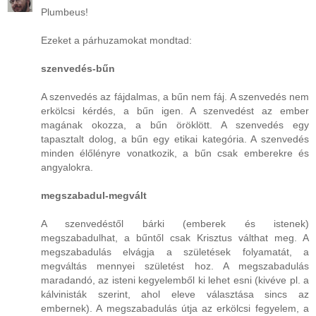
Plumbeus!
Ezeket a párhuzamokat mondtad:
szenvedés-bűn
A szenvedés az fájdalmas, a bűn nem fáj. A szenvedés nem
erkölcsi kérdés, a bűn igen. A szenvedést az ember
magának okozza, a bűn öröklött. A szenvedés egy
tapasztalt dolog, a bűn egy etikai kategória. A szenvedés
minden élőlényre vonatkozik, a bűn csak emberekre és
angyalokra.
megszabadul-megvált
A szenvedéstől bárki (emberek és istenek)
megszabadulhat, a bűntől csak Krisztus válthat meg. A
megszabadulás elvágja a születések folyamatát, a
megváltás mennyei születést hoz. A megszabadulás
maradandó, az isteni kegyelemből ki lehet esni (kivéve pl. a
kálvinisták szerint, ahol eleve választása sincs az
embernek). A megszabadulás útja az erkölcsi fegyelem, a