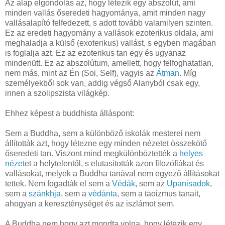
Az alap elgondolás az, hogy létezik egy abszolút, ami
minden vallás őseredeti hagyománya, amit minden nagy
vallásalapító felfedezett, s adott tovább valamilyen szinten.
Ez az eredeti hagyomány a vallások ezoterikus oldala, ami
meghaladja a külső (exoterikus) vallást, s egyben magában
is foglalja azt. Ez az ezoterikus tan egy és ugyanaz
mindenütt. Ez az abszolútum, amellett, hogy felfoghatatlan,
nem más, mint az Én (Soi, Self), vagyis az
Átman
. Míg
személyekből sok van, addig végső Alanyból csak egy,
innen a szolipszista világkép.
Ehhez képest a buddhista álláspont:
Sem a Buddha, sem a különböző iskolák mesterei nem
állították azt, hogy létezne egy minden nézetet összekötő
őseredeti tan. Viszont mind megkülönböztették a
helyes
nézet
et a helytelentől, s elutasították azon filozófiákat és
vallásokat, melyek a Buddha tanával nem egyező állításokat
tettek. Nem fogadták el sem a
Védák
, sem az
Upanisadok
,
sem a
szánkhja
, sem a
védánta
, sem a taoizmus tanait,
ahogyan a kereszténységet és az iszlámot sem.
A Buddha nem hogy azt mondta volna, hogy létezik egy