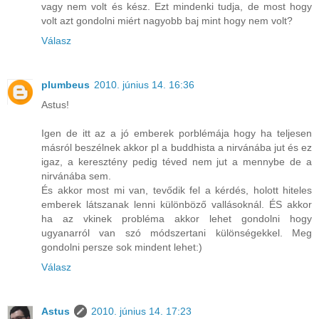
vagy nem volt és kész. Ezt mindenki tudja, de most hogy
volt azt gondolni miért nagyobb baj mint hogy nem volt?
Válasz
plumbeus
2010. június 14. 16:36
Astus!
Igen de itt az a jó emberek porblémája hogy ha teljesen
másról beszélnek akkor pl a buddhista a nirvánába jut és ez
igaz, a keresztény pedig téved nem jut a mennybe de a
nirvánába sem.
És akkor most mi van, tevődik fel a kérdés, holott hiteles
emberek látszanak lenni különböző vallásoknál. ÉS akkor
ha az vkinek probléma akkor lehet gondolni hogy
ugyanarról van szó módszertani különségekkel. Meg
gondolni persze sok mindent lehet:)
Válasz
Astus
2010. június 14. 17:23