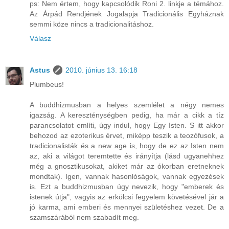
ps: Nem értem, hogy kapcsolódik Roni 2. linkje a témához.
Az Árpád Rendjének Jogalapja Tradicionális Egyháznak
semmi köze nincs a tradicionalitáshoz.
Válasz
Astus
2010. június 13. 16:18
Plumbeus!
A buddhizmusban a helyes szemlélet a négy nemes
igazság. A kereszténységben pedig, ha már a cikk a tíz
parancsolatot említi, úgy indul, hogy Egy Isten. S itt akkor
behozod az ezoterikus érvet, miképp teszik a teozófusok, a
tradicionalisták és a new age is, hogy de ez az Isten nem
az, aki a világot teremtette és irányítja (lásd ugyanehhez
még a gnosztikusokat, akiket már az ókorban eretneknek
mondtak). Igen, vannak hasonlóságok, vannak egyezések
is. Ezt a buddhizmusban úgy nevezik, hogy "emberek és
istenek útja", vagyis az erkölcsi fegyelem követésével jár a
jó karma, ami emberi és mennyei születéshez vezet. De a
szamszárából nem szabadít meg.