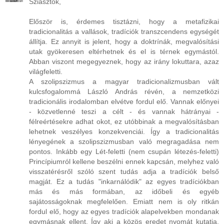
Sziasztok,
Először is, érdemes tisztázni, hogy a metafizikai
tradicionalitás a vallások, tradíciók transzcendens egységét
állítja. Ez annyit is jelent, hogy a doktrínák, megvalósítási
utak gyökeresen eltérhetnek és el is térnek egymástól.
Abban viszont megegyeznek, hogy az irány lokuttara, azaz
világfeletti.
A szolipszizmus a magyar tradicionalizmusban vált
kulcsfogalommá László András révén, a nemzetközi
tradicionális irodalomban elvétve fordul elő. Vannak előnyei
- közvetlenné teszi a célt - és vannak hátrányai -
félreértésekre adhat okot, ez utóbbinak a megvalósításban
lehetnek veszélyes konzekvenciái. Így a tradicionalitás
lényegének a szolipszizmusban való megragadása nem
pontos. Inkább egy Lét-feletti (nem csupán létezés-feletti)
Princípiumról kellene beszélni ennek kapcsán, melyhez való
visszatérésről szóló szent tudás adja a tradíciók belső
magját. Ez a tudás "inkarnálódik" az egyes tradíciókban
más és más formában, az időbeli és egyéb
sajátosságoknak megfelelően. Emiatt nem is oly ritkán
fordul elő, hogy az egyes tradíciók alapelvekben mondanak
egymásnak ellent. Így aki a közös eredet nyomát kutatja,