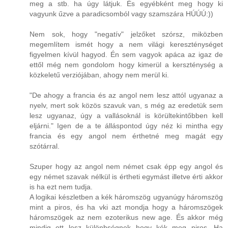
meg a stb. ha úgy látjuk. És egyébként meg hogy ki
vagyunk űzve a paradicsomból vagy szamszára HÚÚÚ:))
Nem sok, hogy "negatív" jelzőket szórsz, miközben
megemlítem ismét hogy a nem világi kereszténységet
figyelmen kívül hagyod. Én sem vagyok apáca az igaz de
ettől még nem gondolom hogy kimerül a kerszténység a
közkeletű verziójában, ahogy nem merül ki.
"De ahogy a francia és az angol nem lesz attól ugyanaz a
nyelv, mert sok közös szavuk van, s még az eredetük sem
lesz ugyanaz, úgy a vallásoknál is körültekintőbben kell
eljárni." Igen de a te álláspontod úgy néz ki mintha egy
francia és egy angol nem érthetné meg magát egy
szótárral.
Szuper hogy az angol nem német csak épp egy angol és
egy német szavak nélkül is értheti egymást illetve érti akkor
is ha ezt nem tudja.
A logikai készletben a kék háromszög ugyanúgy háromszög
mint a piros, és ha vki azt mondja hogy a háromszögek
háromszögek az nem ezoterikus new age. És akkor még
mindig ott lesz különbségnek hogy kék meg piros. Ha