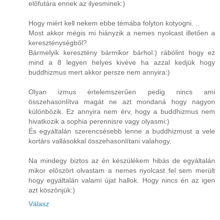
előfutára ennek az ilyesminek:)
Hogy miért kell nekem ebbe témába folyton kotyogni. ..
Most akkor mégis mi hiányzik a nemes nyolcast illetően a
kereszténységből?
Bármelyik keresztény bármikor bárhol:) rábólint hogy ez
mind a 8 legyen helyes kivéve ha azzal kedjük hogy
buddhizmus mert akkor persze nem annyira:)
Olyan izmus értelemszerűen pedig nincs ami
összehasonlítva magát ne azt mondaná hogy nagyon
különbözik. Ez annyira nem érv, hogy a buddhizmus nem
hivatkozik a sophia perennisre vagy olyasmi:)
És egyáltalán szerencsésebb lenne a buddhizmust a vele
kortárs vallásokkal összehasonlítani valahogy.
Na mindegy biztos az én készülékem hibás de egyáltalán
mikor előszört olvastam a nemes nyolcast fel sem merült
hogy egyáltalán valami újat hallok. Hogy nincs én az igen
azt köszönjük:)
Válasz