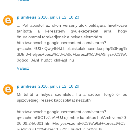
plumbeus
2010. június 12. 18:23
... Pál apostol az ókori versenyfutók példájára hivatkozva
tanította a keresztény gyülekezeteket arra, hogy
önuralommal törekedjenek a helyes életmódra
http://webcache.googleusercontent.com/search?
q=cache:4U37iQwg4B4J:bibliaiskolak.hu/index.php%3Fpg%
3Dtn8+helyes+besz%C3%A9d+kereszt%C3%A9nys%C3%A
9g&cd=9&hl=hu&ct=clnk&gl=hu
Válasz
plumbeus
2010. június 12. 18:29
Mi tehát a helyes szemlélet, ha a szóban forgó ó- és
újszövetségi részek kapcsolatát nézzük?
http://webcache.googleusercontent.com/search?
q=cache:nGtCTzZaAEUJ:ujember.katolikus.hu/Archivum/20
06.09.24/0801.html+helyes+szeml%C3%A9let+kereszt%C3
%A9nys%C3%A9g&cd=6&hl=hu&ct=clnk&gl=hu