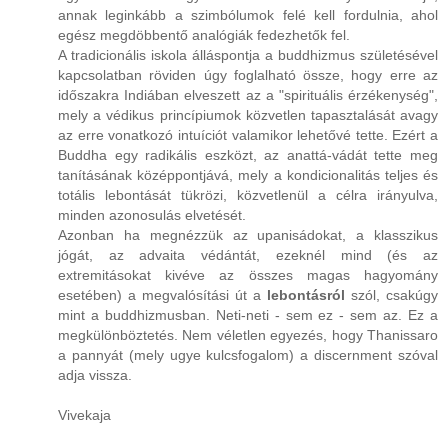
annak leginkább a szimbólumok felé kell fordulnia, ahol
egész megdöbbentő analógiák fedezhetők fel.
A tradicionális iskola álláspontja a buddhizmus születésével
kapcsolatban röviden úgy foglalható össze, hogy erre az
időszakra Indiában elveszett az a "spirituális érzékenység",
mely a védikus princípiumok közvetlen tapasztalását avagy
az erre vonatkozó intuíciót valamikor lehetővé tette. Ezért a
Buddha egy radikális eszközt, az anattá-vádát tette meg
tanításának középpontjává, mely a kondicionalitás teljes és
totális lebontását tükrözi, közvetlenül a célra irányulva,
minden azonosulás elvetését.
Azonban ha megnézzük az upanisádokat, a klasszikus
jógát, az advaita védántát, ezeknél mind (és az
extremitásokat kivéve az összes magas hagyomány
esetében) a megvalósítási út a
lebontásról
szól, csakúgy
mint a buddhizmusban. Neti-neti - sem ez - sem az. Ez a
megkülönböztetés. Nem véletlen egyezés, hogy Thanissaro
a pannyát (mely ugye kulcsfogalom) a discernment szóval
adja vissza.
Vivekaja