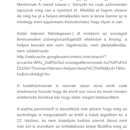
Mertonnak A csend szavai c. könyvét ha csak szőrmentén
lapozzuk meg van a nyolcból öt. Mielőbb el fogom olvasni
de még ha pl a helyes elmélkedés nem is lenne benne az is
mindegy mert egyenesen köztudomású hogy olyan is van.
Aztán teljesen fölöslegesen:) itt mutatom az országúti
ferenceseket szövegösszefügéstől eltekintve a lényeg: a
helyes beszéd ami nem rágalmazás, nem pletykálkodás,
nem szidalmazás
http://webcache.googleusercontent.com/search?
q=cache:WHz_2wRSvSsJ:orszagutiferencesek.hu/%3Fid%3
D1104+Thomas+Merton+helyes+besz%C3%A9d&cd=7&hl=
hu&ct=clnk&gl=hu
A buddhizmusnak is vannak olyan sorai amik csak
értelmezve hozzák hogy de énről szó nincs és mivel minden
értelemzés kérdése kár hogy ebbe megint belekezdtem.
A sophia perrenisről is beszéltünk már jelzem hogy még az
asztrológia is megszabadít az éntől a halak jegyében és a
12. házban, és nem kispályás tudósa szerint Jézus mint
már ezt is mondtam az önfeláldozás teteje Buddha meg az