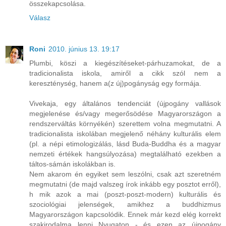
összekapcsolása.
Válasz
Roni
2010. június 13. 19:17
Plumbi, köszi a kiegészítéseket-párhuzamokat, de a
tradicionalista iskola, amiről a cikk szól nem a
kereszténység, hanem a(z új)pogányság egy formája.
Vivekaja, egy általános tendenciát (újpogány vallások
megjelenése és/vagy megerősödése Magyarországon a
rendszerváltás környékén) szerettem volna megmutatni. A
tradicionalista iskolában megjelenő néhány kulturális elem
(pl. a népi etimologizálás, lásd Buda-Buddha és a magyar
nemzeti értékek hangsúlyozása) megtalálható ezekben a
táltos-sámán iskolákban is.
Nem akarom én egyiket sem leszólni, csak azt szeretném
megmutatni (de majd valszeg írok inkább egy posztot erről),
h mik azok a mai (poszt-poszt-modern) kulturális és
szociológiai jelenségek, amikhez a buddhizmus
Magyarországon kapcsolódik. Ennek már kezd elég korrekt
szakirodalma lenni Nyugaton - és ezen az újpogány