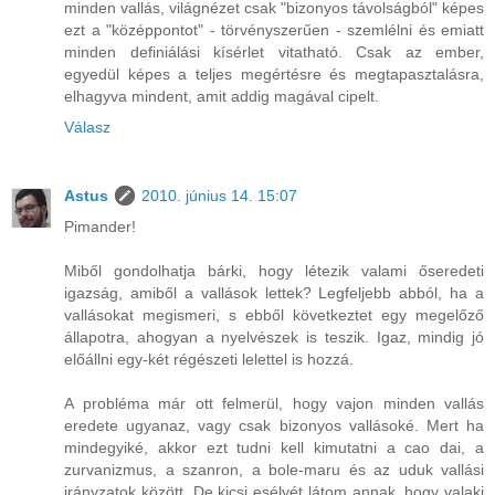
minden vallás, világnézet csak "bizonyos távolságból" képes
ezt a "középpontot" - törvényszerűen - szemlélni és emiatt
minden definiálási kísérlet vitatható. Csak az ember,
egyedül képes a teljes megértésre és megtapasztalásra,
elhagyva mindent, amit addig magával cipelt.
Válasz
Astus
2010. június 14. 15:07
Pimander!
Miből gondolhatja bárki, hogy létezik valami őseredeti
igazság, amiből a vallások lettek? Legfeljebb abból, ha a
vallásokat megismeri, s ebből következtet egy megelőző
állapotra, ahogyan a nyelvészek is teszik. Igaz, mindig jó
előállni egy-két régészeti lelettel is hozzá.
A probléma már ott felmerül, hogy vajon minden vallás
eredete ugyanaz, vagy csak bizonyos vallásoké. Mert ha
mindegyiké, akkor ezt tudni kell kimutatni a cao dai, a
zurvanizmus, a szanron, a bole-maru és az uduk vallási
irányzatok között. De kicsi esélyét látom annak, hogy valaki