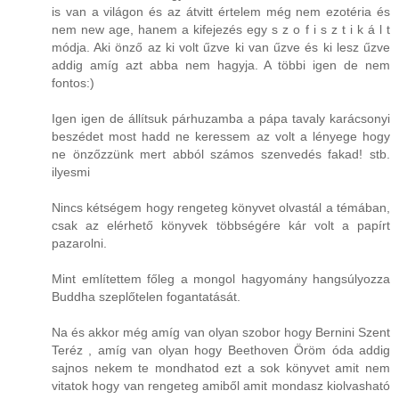
is van a világon és az átvitt értelem még nem ezotéria és
nem new age, hanem a kifejezés egy s z o f i s z t i k á l t
módja. Aki önző az ki volt űzve ki van űzve és ki lesz űzve
addig amíg azt abba nem hagyja. A többi igen de nem
fontos:)
Igen igen de állítsuk párhuzamba a pápa tavaly karácsonyi
beszédet most hadd ne keressem az volt a lényege hogy
ne önzőzzünk mert abból számos szenvedés fakad! stb.
ilyesmi
Nincs kétségem hogy rengeteg könyvet olvastál a témában,
csak az elérhető könyvek többségére kár volt a papírt
pazarolni.
Mint említettem főleg a mongol hagyomány hangsúlyozza
Buddha szeplőtelen fogantatását.
Na és akkor még amíg van olyan szobor hogy Bernini Szent
Teréz , amíg van olyan hogy Beethoven Öröm óda addig
sajnos nekem te mondhatod ezt a sok könyvet amit nem
vitatok hogy van rengeteg amiből amit mondasz kiolvasható