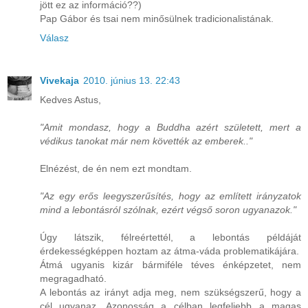
jött ez az információ??)
Pap Gábor és tsai nem minősülnek tradicionalistának.
Válasz
Vivekaja
2010. június 13. 22:43
Kedves Astus,
"Amit mondasz, hogy a Buddha azért született, mert a
védikus tanokat már nem követték az emberek.."
Elnézést, de én nem ezt mondtam.
"Az egy erős leegyszerűsítés, hogy az említett irányzatok
mind a lebontásról szólnak, ezért végső soron ugyanazok."
Úgy látszik, félreértettél, a lebontás példáját
érdekességképpen hoztam az átma-váda problematikájára.
Átmá ugyanis kizár bármiféle téves énképzetet, nem
megragadható.
A lebontás az irányt adja meg, nem szükségszerű, hogy a
cél ugyanaz. Azonosság a célban legfeljebb a magas