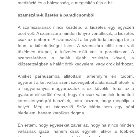
meditáció és a bölcsesség, a megváltás útja a hit.
szamszára-kiűzetés a paradicsomból
A szamszárának nincs kezdete, a kiűzetés egy egyszeri
eset volt. A szamszára minden lényre vonatkozik, a kiűzetés
csak az emberre. A szamszárát a lények tudatlansága tartja
fenn, a kiűzetettséget Isten. A szamszára előtt nem volt
tökéletes állapot, a kiűzetés előtt volt a paradicsom. A
szamszárában a halált újabb születés követi, a
kiűzetettségben a halált örök kegyelem, vagy örök kárhozat.
Amiket párhuzamba állítottam, amennyire én tudom,
egyaránt a két vallás szent szövegeiből alátámaszthatóak, s
a hagyományos magyarázatok is ezt követik. Tehát az a
gyakran előkerülő érved, hogy én csak valamiféle lebutított
kereszténységről beszélek, nem hiszem, hogy megállja a
helyét. Még az istenszülő Szűz Mária sem egy népi
hiedelem, hanem katolikus dogma.
Én értem, hogy egyeseket zavar az, hogy ha nincs minden
vallásnak igaza, hanem csak egynek, akkor a többiek