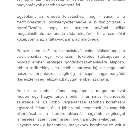
hagyományok esetében vethető fel.
Egyébként az eredeti felvetéshez még -
vajon a a
tradicionalizmus összeegyeztethető-e a buddhizmussal
-
hozzáfűzném, hogy ez minden további nélkül
megvalósítható az anatta-váda oldaláról. Itt a szemlélet
középpontja az anatta-váda marad mindvégig.
Persze nem
kell
tradicionalistává válni. Voltaképpen a
tradicionalitás egy korántsem tökéletes (túlságosan a
nyugati ember erőteljes gondolkozás-mániájára alapozó,
ebben rejlik előnye, és később hátránya is), de végtelenül
hasznos orientációs segítség a saját hagyományától
(kereszténység) elszakadt nyugati ember számára.
Amikor az ember képes megalapozni magát adekvát
módon egy hagyományon belül, már nincs különösebb
szüksége rá. Ez utóbbi végrehajtása azonban korántsem
egyszerű feladat, és a jóhiszemű tévedések és csapdák
elkerüléséhez a tradicionalitásnál nagyobb segítséget
ismereteim szerint semmi sem nyújt a modern világban.
Ugyanis azok a központok, melyeknek korábban ez volt a