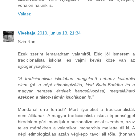
vonalon nálunk is.
Válasz
Vivekaja
2010. június 13. 21:34
Szia Roni!
Ezek szerint lemaradtam valamiről. Elég jól ismerem a
tradicionalista iskolát, és vajmi kevés köze van az
újpogánysághoz.
"A tradicionalista iskolában megjelenő néhány kulturális
elem (pl. a népi etimologizálás, lásd Buda-Buddha és a
magyar nemzeti értékek hangsúlyozása) megtalálható
ezekben a táltos-sámán iskolákban is."
Mondanál erre forrást? Mert ilyeneket a tradicionalisták
nem állítanak. A magyar tradicionalista iskola éppenséggel
birodalom-párti mondjuk a nacionalizmussal szemben, azaz
teljes mértékben a valamikori monarchia mellette áll ki. A
népi etimologizálás aztán végképp távol áll tőle. (honnan