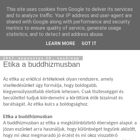
This site uses cookies from Google to deliver its services
Buddhapest
and to analyze traffic. Your IP address and user-agent are
shared with Google along with performance and security
metrics to ensure quality of service, generate usage
Hétköznapi buddhizmus
statistics, and to detect and address abuse.
Így hallottam.
LEARN MORE
GOT IT
2017. augusztus 20., vasárnap
Etika a buddhizmusban
Az etika az erkölcsi értékeknek olyan rendszere, amely
viselkedésünket úgy formálja, hogy boldogabb,
kiegyensúlyozottabb életünk lehessen. Csak tisztességgel és
becsülettel tudjuk kiérdemelni a köröttünk élők bizalmát és
barátságát. Az etika kulcs a boldogsághoz.
Etika a buddhizmusban
A buddhizmusban az etika a megkülönböztető éberségen alapul: a
józan eszünket arra használjuk, hogy különbséget tegyünk aközött,
hogy mi okoz megmaradó jó érzést és mi okoz visszatérő