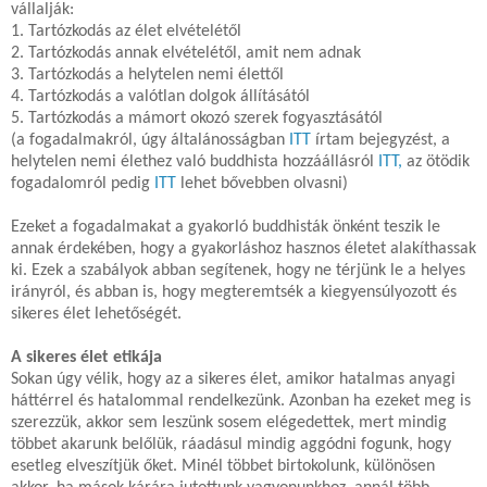
vállalják:
1. Tartózkodás az élet elvételétől
2. Tartózkodás annak elvételétől, amit nem adnak
3. Tartózkodás a helytelen nemi élettől
4. Tartózkodás a valótlan dolgok állításától
5. Tartózkodás a mámort okozó szerek fogyasztásától
(a fogadalmakról, úgy általánosságban
ITT
írtam bejegyzést, a
helytelen nemi élethez való buddhista hozzáállásról
ITT,
az ötödik
fogadalomról pedig
ITT
lehet bővebben olvasni)
Ezeket a fogadalmakat a gyakorló buddhisták önként teszik le
annak érdekében, hogy a gyakorláshoz hasznos életet alakíthassak
ki. Ezek a szabályok abban segítenek, hogy ne térjünk le a helyes
irányról, és abban is, hogy megteremtsék a kiegyensúlyozott és
sikeres élet lehetőségét.
A sikeres élet etikája
Sokan úgy vélik, hogy az a sikeres élet, amikor hatalmas anyagi
háttérrel és hatalommal rendelkezünk. Azonban ha ezeket meg is
szerezzük, akkor sem leszünk sosem elégedettek, mert mindig
többet akarunk belőlük, ráadásul mindig aggódni fogunk, hogy
esetleg elveszítjük őket. Minél többet birtokolunk, különösen