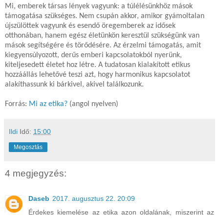
Mi, emberek társas lények vagyunk: a túlélésünkhöz mások
támogatása szükséges. Nem csupán akkor, amikor gyámoltalan
újszülöttek vagyunk és esendő öregemberek az idősek
otthonában, hanem egész életünkön keresztül szükségünk van
mások segítségére és törődésére. Az érzelmi támogatás, amit
kiegyensúlyozott, derűs emberi kapcsolatokból nyerünk,
kiteljesedett életet hoz létre. A tudatosan kialakított etikus
hozzáállás lehetővé teszi azt, hogy harmonikus kapcsolatot
alakíthassunk ki bárkivel, akivel találkozunk.
Forrás:
Mi az etika?
(angol nyelven)
Ildi
Idő:
15:00
Megosztás
4 megjegyzés:
Daseb
2017. augusztus 22. 20:09
Érdekes kiemelése az etika azon oldalának, miszerint az