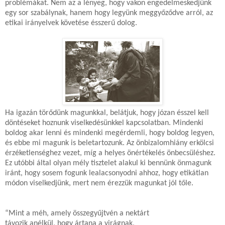
problémákat. Nem az a lényeg, hogy vakon engedelmeskedjünk
egy sor szabálynak, hanem hogy legyünk meggyőződve arról, az
etikai irányelvek követése ésszerű dolog.
Ha igazán törődünk magunkkal, belátjuk, hogy józan ésszel kell
döntéseket hoznunk viselkedésünkkel kapcsolatban. Mindenki
boldog akar lenni és mindenki megérdemli, hogy boldog legyen,
és ebbe mi magunk is beletartozunk. Az önbizalomhiány erkölcsi
érzéketlenséghez vezet, míg a helyes önértékelés önbecsüléshez.
Ez utóbbi által olyan mély tisztelet alakul ki bennünk önmagunk
iránt, hogy sosem fogunk lealacsonyodni ahhoz, hogy etikátlan
módon viselkedjünk, mert nem érezzük magunkat jól tőle.
“Mint a méh, amely összegyűjtvén a nektárt
távozik anélkül, hogy ártana a virágnak,