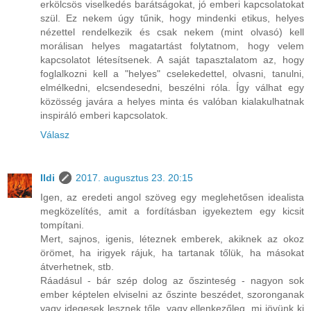
erkölcsös viselkedés barátságokat, jó emberi kapcsolatokat
szül. Ez nekem úgy tűnik, hogy mindenki etikus, helyes
nézettel rendelkezik és csak nekem (mint olvasó) kell
morálisan helyes magatartást folytatnom, hogy velem
kapcsolatot létesítsenek. A saját tapasztalatom az, hogy
foglalkozni kell a "helyes" cselekedettel, olvasni, tanulni,
elmélkedni, elcsendesedni, beszélni róla. Így válhat egy
közösség javára a helyes minta és valóban kialakulhatnak
inspiráló emberi kapcsolatok.
Válasz
Ildi
2017. augusztus 23. 20:15
Igen, az eredeti angol szöveg egy meglehetősen idealista
megközelítés, amit a fordításban igyekeztem egy kicsit
tompítani.
Mert, sajnos, igenis, léteznek emberek, akiknek az okoz
örömet, ha irigyek rájuk, ha tartanak tőlük, ha másokat
átverhetnek, stb.
Ráadásul - bár szép dolog az őszinteség - nagyon sok
ember képtelen elviselni az őszinte beszédet, szoronganak
vagy idegesek lesznek tőle, vagy ellenkezőleg, mi jövünk ki