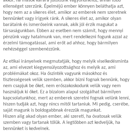
akkor, ha mások kárára jutottunk vagyonunkhoz, annál több
ellenséget szerzünk. Épelméjű ember könnyen beláthatja azt,
hogy nem az a sikeres élet, amikor az emberek nem szeretnek
bennünket vagy irigyek ránk. A sikeres élet az, amikor olyan
barátaink és ismerőseink vannak, akik jól érzik magukat a
társaságunkban. Ebben az esetben nem számít, hogy mennyi
pénzünk vagy hatalmunk van, mert rendelkezni fogunk azzal az
érzelmi támogatással, ami erőt ad ahhoz, hogy bármilyen
nehézséggel szembenézzünk.
Az etikai irányelvek megmutatják, hogy melyik viselkedésminta
az, ami elvezet kiegyensúlyozottsághoz és melyik az, ami
problémákat okoz. Ha őszinték vagyunk másokhoz és
tisztességesek velük szemben, akkor bízni fognak bennünk, hogy
nem csapjuk be őket, nem erőszakoskodunk velük vagy nem
használjuk ki őket. Ez a bizalom alapul szolgálhat bármilyen
kapcsolatunkhoz, mert az emberek szeretni fognak velünk lenni,
hiszen tudják azt, hogy nincs mitől tartaniuk. Mi pedig, cserébe,
saját magunk is boldogabbnak érezzük magunkat.
Hiszen alig akad olyan ember, aki szereti, ha óvatosak velük
szemben vagy tartanak tőlük. A legtöbben azt kedveljük, ha
bennünket is kedvelnek.