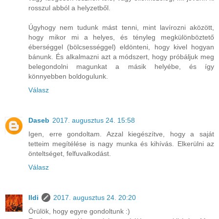
rosszul abból a helyzetből.
Úgyhogy nem tudunk mást tenni, mint lavírozni aközött,
hogy mikor mi a helyes, és tényleg megkülönböztető
éberséggel (bölcsességgel) eldönteni, hogy kivel hogyan
bánunk. És alkalmazni azt a módszert, hogy próbáljuk meg
belegondolni magunkat a másik helyébe, és így
könnyebben boldogulunk.
Válasz
Daseb
2017. augusztus 24. 15:58
Igen, erre gondoltam. Azzal kiegészítve, hogy a saját
tetteim megítélése is nagy munka és kihívás. Elkerülni az
önteltséget, felfuvalkodást.
Válasz
Ildi
2017. augusztus 24. 20:20
Örülök, hogy egyre gondoltunk :)