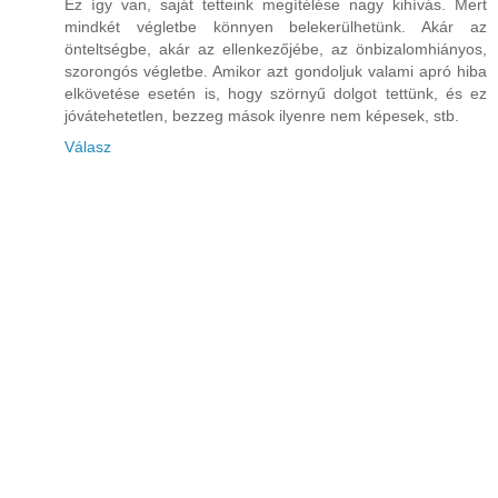
Ez így van, saját tetteink megítélése nagy kihívás. Mert
mindkét végletbe könnyen belekerülhetünk. Akár az
önteltségbe, akár az ellenkezőjébe, az önbizalomhiányos,
szorongós végletbe. Amikor azt gondoljuk valami apró hiba
elkövetése esetén is, hogy szörnyű dolgot tettünk, és ez
jóvátehetetlen, bezzeg mások ilyenre nem képesek, stb.
Válasz