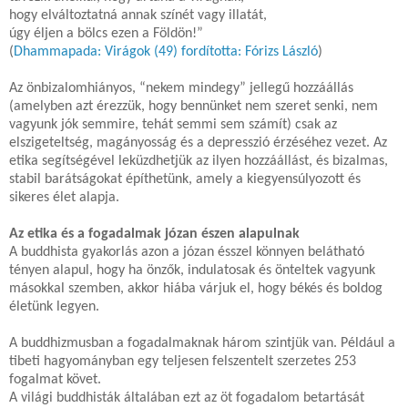
hogy elváltoztatná annak színét vagy illatát,
úgy éljen a bölcs ezen a Földön!”
(
Dhammapada: Virágok (49) fordította: Fórizs László
)
Az önbizalomhiányos, “nekem mindegy” jellegű hozzáállás
(amelyben azt érezzük, hogy bennünket nem szeret senki, nem
vagyunk jók semmire, tehát semmi sem számít) csak az
elszigeteltség, magányosság és a depresszió érzéséhez vezet. Az
etika segítségével leküzdhetjük az ilyen hozzáállást, és bizalmas,
stabil barátságokat építhetünk, amely a kiegyensúlyozott és
sikeres élet alapja.
Az etika és a fogadalmak józan észen alapulnak
A buddhista gyakorlás azon a józan ésszel könnyen belátható
tényen alapul, hogy ha önzők, indulatosak és önteltek vagyunk
másokkal szemben, akkor hiába várjuk el, hogy békés és boldog
életünk legyen.
A buddhizmusban a fogadalmaknak három szintjük van. Például a
tibeti hagyományban egy teljesen felszentelt szerzetes 253
fogalmat követ.
A világi buddhisták általában ezt az öt fogadalom betartását