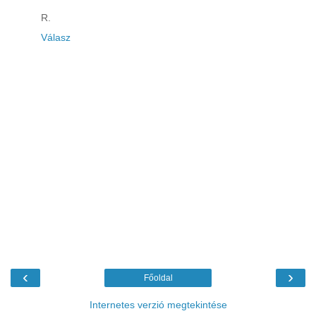
R.
Válasz
‹
›
Főoldal
Internetes verzió megtekintése