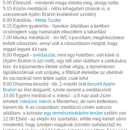
5.00 Ébresztő - mindenki maga oldotta meg, ahogy tudta
5.15 Közös meditáció - néha kihagytam (mások is, a
szerzetesek Ajahn Brahm kivételével szintén)
6.00 Kántálás -
Metta Szutta
6.15 Egyéni gyakorlás - ilyenkor általában a kertben
ücsörögtem vagy hamarabb elkezdtem a takarítást
7.00 Munka 'meditáció' - én WC-t pucoltam; megérkezéskor
kellett választani, annyi volt a választásom mögött, hogy
reggel legyek túl rajta
8.00 Reggeli -
svédasztal
, mint egy hotelben; volt kávé is
(Ajahn Brahm is azt ivott), egy idő után ráálltam a zabkására;
hús- és tojásmentes ételek voltak végig, a tejmentesen
táplálkozóknak volt szójatej, a főtt/sült ételekbe az ebédnél
és vacsoránál nem tettek sajtot, csak tofut
9.00 Dhamma-beszéd - kb. 1-másfél órát
beszélt Ajahn
Brahm
az élet dolgairól, szinte semmit a meditációról
10.00 Egyéni meditáció v. interjú - a 8 nap alatt 2szer
lehetett
'interjúra' menni
a Mesterhez, de nem kettesben,
hanem kb. 8-as csoportban; meditáció címén sokszor
sétáltam, a kolostor
egy természetvédelmi terület
szélén van
12.00 Ebéd - az elején kis szertartás, előtte meg kellett várni
mindenkit, hogy szedjen magának (szintén svédasztal) és