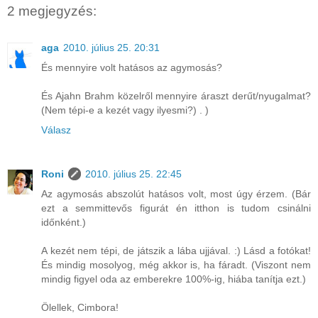
2 megjegyzés:
aga
2010. július 25. 20:31
És mennyire volt hatásos az agymosás?
És Ajahn Brahm közelről mennyire áraszt derűt/nyugalmat?
(Nem tépi-e a kezét vagy ilyesmi?) . )
Válasz
Roni
2010. július 25. 22:45
Az agymosás abszolút hatásos volt, most úgy érzem. (Bár
ezt a semmittevős figurát én itthon is tudom csinálni
időnként.)
A kezét nem tépi, de játszik a lába ujjával. :) Lásd a fotókat!
És mindig mosolyog, még akkor is, ha fáradt. (Viszont nem
mindig figyel oda az emberekre 100%-ig, hiába tanítja ezt.)
Ölellek, Cimbora!