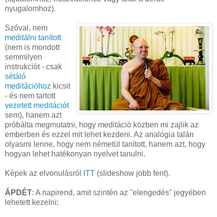
nyugalomhoz).
Szóval, nem
meditálni tanított
(nem is mondott
semmilyen
instrukciót - csak
sétáló
meditációhoz
kicsit
- és nem tartott
vezetett meditációt
sem), hanem azt
próbálta megmutatni, hogy meditáció közben mi zajlik az
emberben és ezzel mit lehet kezdeni. Az analógia talán
olyasmi lenne, hogy nem németül tanított, hanem azt, hogy
hogyan lehet hatékonyan nyelvet tanulni.
Képek az elvonulásról
ITT
(slideshow jobb fent).
ÁPDÉT
: A napirend, amit szintén az "elengedés" jegyében
lehetett kezelni: