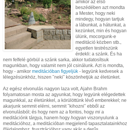
amikor az első
beszédében azt mondta
a Mester, hogy neki
mindegy, hogyan tartjuk
a lábunkat, a hátunkat, a
kezünket, min és hogyan
ülünk, mocorgunk-e
meditáció közben stb.,
egyetlen testrészünk
érdekli: a szánk. És ha
nem felfelé görbül a szánk sarka, akkor tudatosítsuk
magunkban, hogy valamit nem jól csinálunk. Azt is mondta,
hogy - amikor
meditációban figyeljük
- legyünk kedvesek a
lélegzésünkhöz, hiszen "neki" köszönhetjük az életünket.
Az egész elvonulás nagyon laza volt, Ajahn Brahm
folyamatosan mosta az agyunkat, hogy legyünk elégedettek
magunkkal, az életünkkel, a körülöttünk lévő emberekkel; ne
akarjunk semmit elérni, semmit "kihozni" ebből az
elvonulásból; és hogy nem az a fontos, hogy
mi
a
meditációnk tárgya, hanem hogy
hogyan
viszonyulunk a
meditációhoz, a meditációban megjelenő tapasztalatainkhoz
(fájdalomhoz, frusztrációhoz vagy akár a derűs