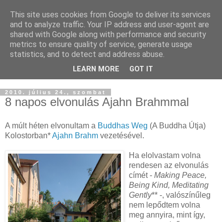
This site uses cookies from Google to deliver its services
Buddhapest
and to analyze traffic. Your IP address and user-agent are
shared with Google along with performance and security
metrics to ensure quality of service, generate usage
Hétköznapi buddhizmus
statistics, and to detect and address abuse.
Így hallottam.
LEARN MORE
GOT IT
2010. július 24., szombat
8 napos elvonulás Ajahn Brahmmal
A múlt héten elvonultam a
Buddhas Weg
(A Buddha Útja)
Kolostorban*
Ajahn Brahm
vezetésével.
Ha elolvastam volna
rendesen az elvonulás
címét -
Making Peace,
Being Kind, Meditating
Gently
** -, valószínűleg
nem lepődtem volna
meg annyira, mint így,