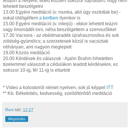
leüljön a helyére; ebéd közben sokszor sajnáltam, hogy nem
lehetett beszélgetni
13.00 Egyéni meditáció (v. munka, akit úgy osztottak be) -
sokat üldögéltem
a kertben
ilyenkor is
15.00 Egyéni meditáció (v. interjú) - ekkor lehetett teázni
vagy limonádét inni, néha beszélgettem a szervezőkkel
17.30 Vacsora - az ebédmaradék újrahasznosítva és sok
zöldség-gyümölcs; a szerzetesek közül is vacsiztak
néhányan, ami nagyon meglepett
19.00 Közös meditáció
20.00 Kérdések és válaszok - Ajahn Brahm hihetetlen
türelemmel válaszolt a cédulákon leadott kérdésekre, ez
sokszor 10-ig, fél 11-ig is eltartott
* Video a kolostorról német nyelven, sok jó képpel
ITT
** Kb. Békekötés, kedvesség, szelíd/törődő meditáció
Roni
Idő:
12:27
Megosztás