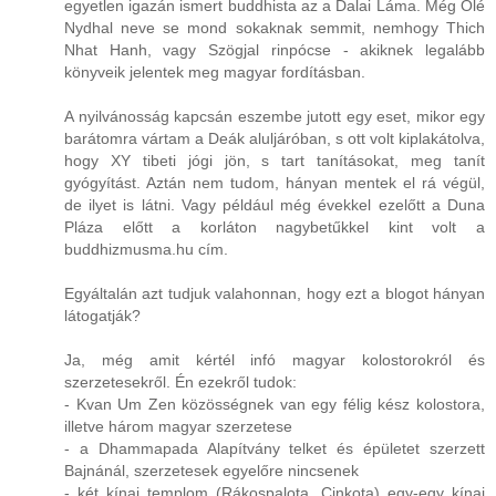
egyetlen igazán ismert buddhista az a Dalai Láma. Még Olé
Nydhal neve se mond sokaknak semmit, nemhogy Thich
Nhat Hanh, vagy Szögjal rinpócse - akiknek legalább
könyveik jelentek meg magyar fordításban.
A nyilvánosság kapcsán eszembe jutott egy eset, mikor egy
barátomra vártam a Deák aluljáróban, s ott volt kiplakátolva,
hogy XY tibeti jógi jön, s tart tanításokat, meg tanít
gyógyítást. Aztán nem tudom, hányan mentek el rá végül,
de ilyet is látni. Vagy például még évekkel ezelőtt a Duna
Pláza előtt a korláton nagybetűkkel kint volt a
buddhizmusma.hu cím.
Egyáltalán azt tudjuk valahonnan, hogy ezt a blogot hányan
látogatják?
Ja, még amit kértél infó magyar kolostorokról és
szerzetesekről. Én ezekről tudok:
- Kvan Um Zen közösségnek van egy félig kész kolostora,
illetve három magyar szerzetese
- a Dhammapada Alapítvány telket és épületet szerzett
Bajnánál, szerzetesek egyelőre nincsenek
- két kínai templom (Rákospalota, Cinkota) egy-egy kínai