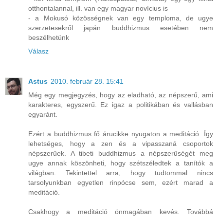
otthontalannal, ill. van egy magyar novícius is
- a Mokusó közösségnek van egy temploma, de ugye
szerzetesekről japán buddhizmus esetében nem
beszélhetünk
Válasz
Astus
2010. február 28. 15:41
Még egy megjegyzés, hogy az eladható, az népszerű, ami
karakteres, egyszerű. Ez igaz a politikában és vallásban
egyaránt.
Ezért a buddhizmus fő árucikke nyugaton a meditáció. Így
lehetséges, hogy a zen és a vipasszaná csoportok
népszerűek. A tibeti buddhizmus a népszerűségét meg
ugye annak köszönheti, hogy szétszéledtek a tanítók a
világban. Tekintettel arra, hogy tudtommal nincs
tarsolyunkban egyetlen rinpócse sem, ezért marad a
meditáció.
Csakhogy a meditáció önmagában kevés. Továbbá