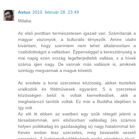
Astus
2010. február 28. 23:49
Milaba:
Az első pontban természetesen igazad van. Számítanak a
magyar viszonyok, a kulturális tényezők. Amire utalni
kívántam, hogy szerintem nem lehet általánosítani a
csalódottságot a vallásban. Éppenséggel a kereszténység a
mai napig ezen ország legelterjedtebb vallása, s a hívek
száma igen nagy. De vannak más vallások is, amiknek
szintúgy megvannak a maguk követői.
Az eredete a korai szerzetesi közösség, akiket tiszteltek
uralkodók és földművesek egyaránt. S a szerzetesi
közösségen belül is voltak kiemelkedőek, akik a
meghatározó tanítók voltak. Ez már a Buddha idejében is
így volt.
Az elit itt ebben az esetben egy szűk rétegét jelenti a
társadalomnak, ami elsősorban vallásilag (és számos
helyen politikailag és gazdaságilag is) nagy hatalommal bír.
Kevés ember lesz szerzetes, még kevesebb vezető
szerzetes. A legkiemelkedőbbeknek pedig régebben távol-