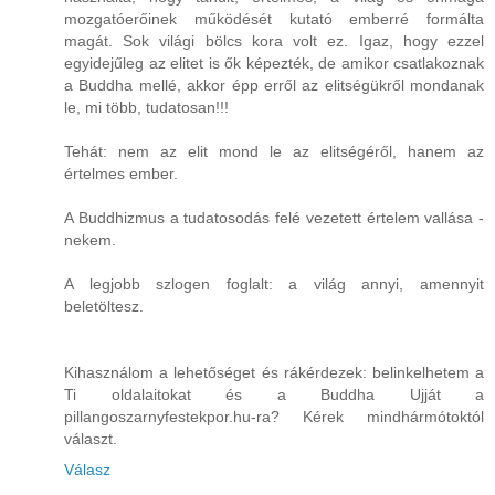
mozgatóerőinek működését kutató emberré formálta
magát. Sok világi bölcs kora volt ez. Igaz, hogy ezzel
egyidejűleg az elitet is ők képezték, de amikor csatlakoznak
a Buddha mellé, akkor épp erről az elitségükről mondanak
le, mi több, tudatosan!!!
Tehát: nem az elit mond le az elitségéről, hanem az
értelmes ember.
A Buddhizmus a tudatosodás felé vezetett értelem vallása -
nekem.
A legjobb szlogen foglalt: a világ annyi, amennyit
beletöltesz.
Kihasználom a lehetőséget és rákérdezek: belinkelhetem a
Ti oldalaitokat és a Buddha Ujját a
pillangoszarnyfestekpor.hu-ra? Kérek mindhármótoktól
választ.
Válasz