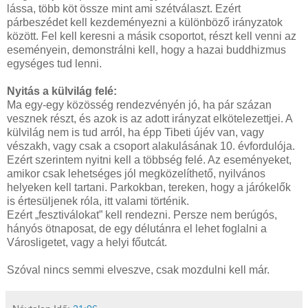
lássa, több köt össze mint ami szétválaszt. Ezért
párbeszédet kell kezdeményezni a különböző irányzatok
között. Fel kell keresni a másik csoportot, részt kell venni az
eseményein, demonstrálni kell, hogy a hazai buddhizmus
egységes tud lenni.
Nyitás a külvilág felé:
Ma egy-egy közösség rendezvényén jó, ha pár százan
vesznek részt, és azok is az adott irányzat elkötelezettjei. A
külvilág nem is tud arról, ha épp Tibeti újév van, vagy
vészakh, vagy csak a csoport alakulásának 10. évfordulója.
Ezért szerintem nyitni kell a többség felé. Az eseményeket,
amikor csak lehetséges jól megközelíthető, nyilvános
helyeken kell tartani. Parkokban, tereken, hogy a járókelők
is értesüljenek róla, itt valami történik.
Ezért „fesztiválokat” kell rendezni. Persze nem berúgós,
hányós ötnaposat, de egy délutánra el lehet foglalni a
Városligetet, vagy a helyi főutcát.
Szóval nincs semmi elveszve, csak mozdulni kell már.