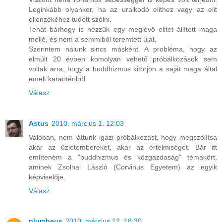
Leginkább olyankor, ha az uralkodó elithez vagy az elit
ellenzékéhez tudott szólni.
Tehát bárhogy is nézzük egy meglévő elitet állított maga
mellé, és nem a semmiből teremtett újat.
Szerintem nálunk sincs másként. A probléma, hogy az
elmúlt 20 évben komolyan vehető próbálkozások sem
voltak arra, hogy a buddhizmus kitörjön a saját maga által
emelt karanténból.
Válasz
Astus
2010. március 1. 12:03
Valóban, nem láttunk igazi próbálkozást, hogy megszólítsa
akár az üzletembereket, akár az értelmiséget. Bár itt
említeném a "buddhizmus és közgazdaság" témakört,
aminek Zsolnai László (Corvinus Egyetem) az egyik
képviselője.
Válasz
plumbeus
2010. március 12. 18:30