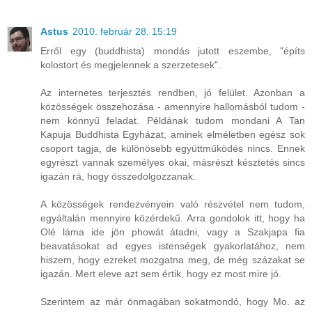
Astus
2010. február 28. 15:19
Erről egy (buddhista) mondás jutott eszembe, "építs
kolostort és megjelennek a szerzetesek".
Az internetes terjesztés rendben, jó felület. Azonban a
közösségek összehozása - amennyire hallomásból tudom -
nem könnyű feladat. Példának tudom mondani A Tan
Kapuja Buddhista Egyházat, aminek elméletben egész sok
csoport tagja, de különösebb együttműködés nincs. Ennek
egyrészt vannak személyes okai, másrészt késztetés sincs
igazán rá, hogy összedolgozzanak.
A közösségek rendezvényein való részvétel nem tudom,
egyáltalán mennyire közérdekű. Arra gondolok itt, hogy ha
Olé láma ide jön phowát átadni, vagy a Szakjapa fia
beavatásokat ad egyes istenségek gyakorlatához, nem
hiszem, hogy ezreket mozgatna meg, de még százakat se
igazán. Mert eleve azt sem értik, hogy ez most mire jó.
Szerintem az már önmagában sokatmondó, hogy Mo. az