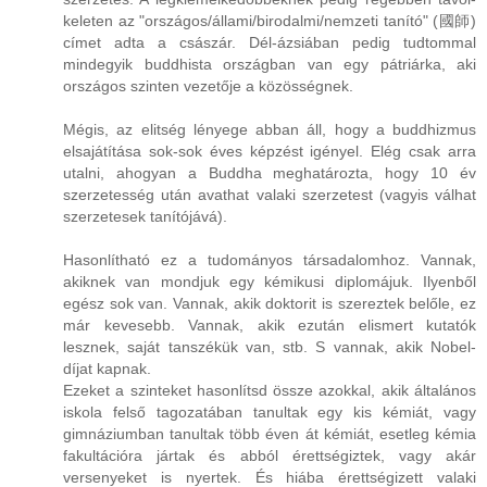
keleten az "országos/állami/birodalmi/nemzeti tanító" (國師)
címet adta a császár. Dél-ázsiában pedig tudtommal
mindegyik buddhista országban van egy pátriárka, aki
országos szinten vezetője a közösségnek.
Mégis, az elitség lényege abban áll, hogy a buddhizmus
elsajátítása sok-sok éves képzést igényel. Elég csak arra
utalni, ahogyan a Buddha meghatározta, hogy 10 év
szerzetesség után avathat valaki szerzetest (vagyis válhat
szerzetesek tanítójává).
Hasonlítható ez a tudományos társadalomhoz. Vannak,
akiknek van mondjuk egy kémikusi diplomájuk. Ilyenből
egész sok van. Vannak, akik doktorit is szereztek belőle, ez
már kevesebb. Vannak, akik ezután elismert kutatók
lesznek, saját tanszékük van, stb. S vannak, akik Nobel-
díjat kapnak.
Ezeket a szinteket hasonlítsd össze azokkal, akik általános
iskola felső tagozatában tanultak egy kis kémiát, vagy
gimnáziumban tanultak több éven át kémiát, esetleg kémia
fakultációra jártak és abból érettségiztek, vagy akár
versenyeket is nyertek. És hiába érettségizett valaki