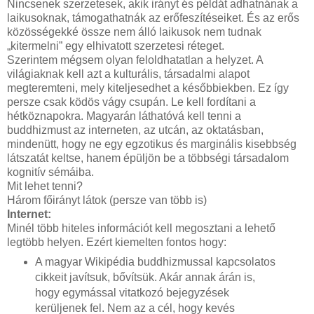
Nincsenek szerzetesek, akik irányt és példát adhatnának a
laikusoknak, támogathatnák az erőfeszítéseiket. És az erős
közösségekké össze nem álló laikusok nem tudnak
„kitermelni” egy elhivatott szerzetesi réteget.
Szerintem mégsem olyan feloldhatatlan a helyzet. A
világiaknak kell azt a kulturális, társadalmi alapot
megteremteni, mely kiteljesedhet a későbbiekben. Ez így
persze csak ködös vágy csupán. Le kell fordítani a
hétköznapokra. Magyarán láthatóvá kell tenni a
buddhizmust az interneten, az utcán, az oktatásban,
mindenütt, hogy ne egy egzotikus és marginális kisebbség
látszatát keltse, hanem épüljön be a többségi társadalom
kognitív sémáiba.
Mit lehet tenni?
Három főirányt látok (persze van több is)
Internet:
Minél több hiteles információt kell megosztani a lehető
legtöbb helyen. Ezért kiemelten fontos hogy:
A magyar Wikipédia buddhizmussal kapcsolatos
cikkeit javítsuk, bővítsük. Akár annak árán is,
hogy egymással vitatkozó bejegyzések
kerüljenek fel. Nem az a cél, hogy kevés