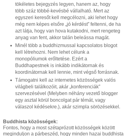
tökéletes bejegyzés legyen, hanem az, hogy
több száz többé-kevésbé vállalható. Mert az
egyszeri keresőt kell megcélozni, aki lehet hogy
még nem képes elsőre „jó kérdést” feltenni, de ha
azt látja, hogy van hova kutakodni, mert rengeteg
anyag van fent, akkor talán beleássa magát.
Minél több a buddhizmussal kapcsolatos blogot
kell létrehozni. Nem lehet célunk a
monopóliumok erőltetése. Ezért a
Buddhapestnek is inkább indikátornak és
koordinátornak kell lennie, mint végső forrásnak.
Támogatni kell az internetes közösségek valós
világbeli találkozóit, akár „konferenciák”
szervezésével (Melyben néhány vezető blogger
egy asztal körül boncolgat pár témát, vagy
válaszol kédésekre.), akár szimpla sörözésekkel.
Buddhista közösségek:
Fontos, hogy a most szétaprózott közösségek között
meginduljon a párbeszéd, hogy minden hazai buddhista