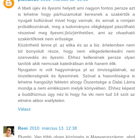
A tibeti újév és ilyesmi helyett ami nagyon fontos persze azt
is lehetne hogy párhuzamokat keresnek a szakértők a
nyugati kultúrával mivel hogy vannak, és annak a romjain
próbálkoznának, meg a tudományos világképpel pászítható
részeivel meg ilyesmi,(köz)érthetően, ami az olvasható
szakértőknek nem erőssége.
Közérthető lenne pl. az etika és az a biz. értelemben nem
túl bonyolult része, hogy nem elégedetlenkedni nem
szenvedés és ilyesmi. Ehhez kellenének persze olyan
tanítók akik nemcsak katedrálisan értik hanem élik.
Nyugaton is volt hagyománya pl az önvizsgálatnak, az
önzetlenségnek és ilyesminek. Szóval a hasonlóságra is
lehetne hangsúlyt fektetni ahogy Őszentsége a Dalai Láma
mondja a nem emlékszem melyik könyvében. Ehhez képest
a buddhizmus úgy néz ki hogy ha vki nem tud 14 szót az
elmére akkor esélytelen.
Válasz
Roni
2010. március 13. 12:38
Plumbi: Van több olyan közösség is Magyarországon, ahol