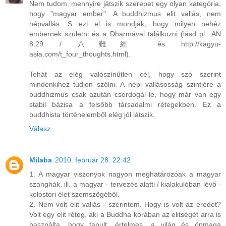
Nem tudom, mennyire játszik szerepet egy olyan kategória,
hogy "magyar ember". A buddhizmus elit vallás, nem
népvallás. S ezt el is mondják, hogy milyen nehéz
embernek születni és a Dharmával találkozni (lásd pl.: AN
8.29 / 八難經 és http://kagyu-
asia.com/t_four_thoughts.html).
Tehát az elég valószínűtlen cél, hogy szó szerint
mindenkihez tudjon szólni. A népi vallásosság szintjére a
buddhizmus csak azután csordogál le, hogy már van egy
stabil bázisa a felsőbb társadalmi rétegekben. Ez a
buddhista történelemből elég jól látszik.
Válasz
Milaba
2010. február 28. 22:42
1. A magyar viszonyok nagyon meghatározóak a magyar
szanghák, ill. a magyar - tervezés alatti / kialakulóban lévő -
kolostori élet szemszögéből.
2. Nem volt elit vallás - szerintem. Hogy is volt az eredet?
Volt egy elit réteg, aki a Buddha korában az elitségét arra is
használta, hogy tanult, értelmes, a világ és önmaga