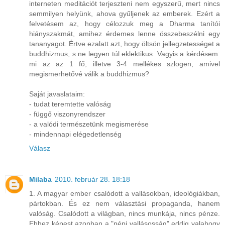
interneten meditációt terjeszteni nem egyszerű, mert nincs
semmilyen helyünk, ahova gyűljenek az emberek. Ezért a
felvetésem az, hogy célozzuk meg a Dharma tanítói
hiányszakmát, amihez érdemes lenne összebeszélni egy
tananyagot. Értve ezalatt azt, hogy öltsön jellegzetességet a
buddhizmus, s ne legyen túl eklektikus. Vagyis a kérdésem:
mi az az 1 fő, illetve 3-4 mellékes szlogen, amivel
megismerhetővé válik a buddhizmus?
Saját javaslataim:
- tudat teremtette valóság
- függő viszonyrendszer
- a valódi természetünk megismerése
- mindennapi elégedetlenség
Válasz
Milaba
2010. február 28. 18:18
1. A magyar ember csalódott a vallásokban, ideológiákban,
pártokban. És ez nem választási propaganda, hanem
valóság. Csalódott a világban, nincs munkája, nincs pénze.
Ehhez képest azonban a "népi vallásosság" eddig valahogy