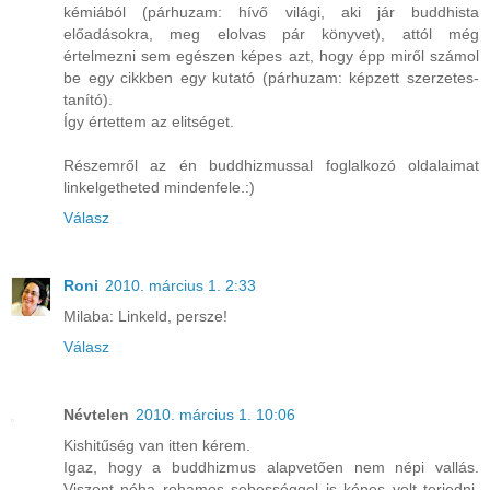
kémiából (párhuzam: hívő világi, aki jár buddhista
előadásokra, meg elolvas pár könyvet), attól még
értelmezni sem egészen képes azt, hogy épp miről számol
be egy cikkben egy kutató (párhuzam: képzett szerzetes-
tanító).
Így értettem az elitséget.
Részemről az én buddhizmussal foglalkozó oldalaimat
linkelgetheted mindenfele.:)
Válasz
Roni
2010. március 1. 2:33
Milaba: Linkeld, persze!
Válasz
Névtelen
2010. március 1. 10:06
Kishitűség van itten kérem.
Igaz, hogy a buddhizmus alapvetően nem népi vallás.
Viszont néha rohamos sebességgel is képes volt terjedni.