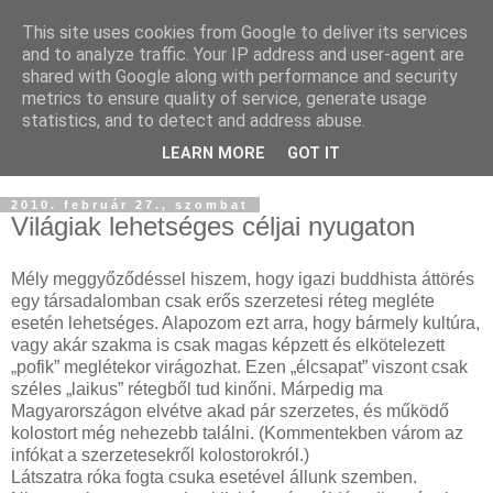
This site uses cookies from Google to deliver its services
Buddhapest
and to analyze traffic. Your IP address and user-agent are
shared with Google along with performance and security
metrics to ensure quality of service, generate usage
Hétköznapi buddhizmus
statistics, and to detect and address abuse.
Így hallottam.
LEARN MORE
GOT IT
2010. február 27., szombat
Világiak lehetséges céljai nyugaton
Mély meggyőződéssel hiszem, hogy igazi buddhista áttörés
egy társadalomban csak erős szerzetesi réteg megléte
esetén lehetséges. Alapozom ezt arra, hogy bármely kultúra,
vagy akár szakma is csak magas képzett és elkötelezett
„pofik” meglétekor virágozhat. Ezen „élcsapat” viszont csak
széles „laikus” rétegből tud kinőni. Márpedig ma
Magyarországon elvétve akad pár szerzetes, és működő
kolostort még nehezebb találni. (Kommentekben várom az
infókat a szerzetesekről kolostorokról.)
Látszatra róka fogta csuka esetével állunk szemben.