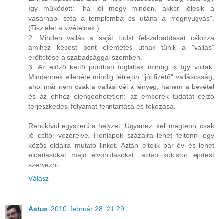
így működött: "ha jól megy minden, akkor jólesik a
vasárnapi séta a templomba és utána a megnyugvás".
(Tisztelet a kivételnek.)
2. Minden vallás a saját tudat felszabadítását célozza
amihez képest pont ellentétes útnak tűnik a "vallás"
erőltetése a szabadsággal szemben.
3. Az előző kettő pontban foglaltak mindig is így voltak.
Mindennek ellenére mindig létrejön "jól fizető" vallásosság,
ahol már nem csak a vallási cél a lényeg, hanem a bevétel
és az ehhez elengedhetetlen: az emberek tudatát célzó
terjeszkedési folyamat fenntartása és fokozása.
Rendkívül egyszerű a helyzet. Ugyanezt kell megtenni csak
jó céltól vezérelve. Honlapok százaira lehet feltenni egy
közös oldalra mutató linket. Aztán eltelik pár év és lehet
előadásokat majd elvonulásokat, aztán kolostor építést
szervezni.
Válasz
Astus
2010. február 28. 21:29