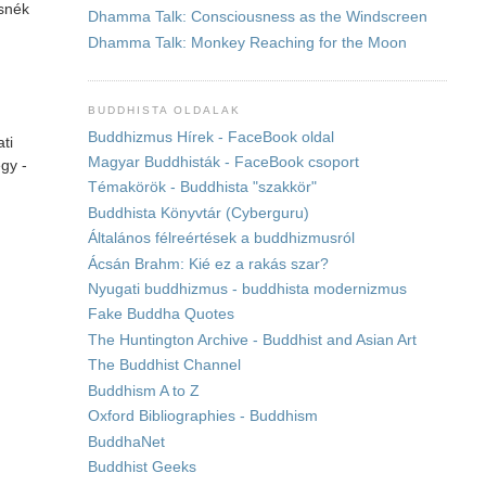
asnék
Dhamma Talk: Consciousness as the Windscreen
Dhamma Talk: Monkey Reaching for the Moon
BUDDHISTA OLDALAK
Buddhizmus Hírek - FaceBook oldal
ti
Magyar Buddhisták - FaceBook csoport
egy -
Témakörök - Buddhista "szakkör"
Buddhista Könyvtár (Cyberguru)
Általános félreértések a buddhizmusról
Ácsán Brahm: Kié ez a rakás szar?
Nyugati buddhizmus - buddhista modernizmus
Fake Buddha Quotes
The Huntington Archive - Buddhist and Asian Art
The Buddhist Channel
Buddhism A to Z
Oxford Bibliographies - Buddhism
BuddhaNet
Buddhist Geeks