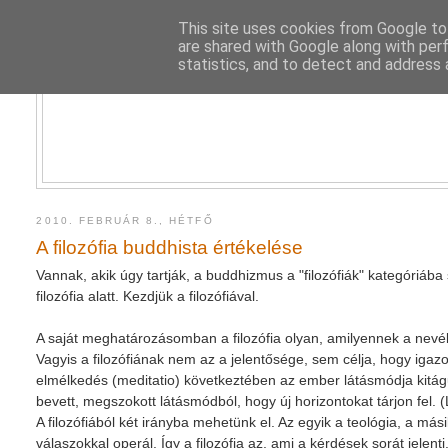
This site uses cookies from Google to 
are shared with Google along with per
statistics, and to detect and address 
2010. FEBRUÁR 8., HÉTFŐ
A filozófia buddhista értékelése
Vannak, akik úgy tartják, a buddhizmus a "filozófiák" kategóriáb
filozófia alatt. Kezdjük a filozófiával.
A saját meghatározásomban a filozófia olyan, amilyennek a nev
Vagyis a filozófiának nem az a jelentősége, sem célja, hogy igaz
elmélkedés (meditatio) következtében az ember látásmódja kitágul
bevett, megszokott látásmódból, hogy új horizontokat tárjon fel.
A filozófiából két irányba mehetünk el. Az egyik a teológia, a má
válaszokkal operál. Így a filozófia az, ami a kérdések sorát jelenti