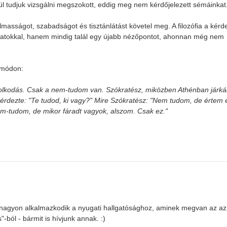
elül tudjuk vizsgálni megszokott, eddig meg nem kérdőjelezett sémáinkat
lmasságot, szabadságot és tisztánlátást követel meg. A filozófia a kérd
zatokkal, hanem mindig talál egy újabb nézőpontot, ahonnan még nem
 módon:
kodás. Csak a nem-tudom van. Szókratész, miközben Athénban járkál
érdezte: "Te tudod, ki vagy?" Mire Szókratész: "Nem tudom, de értem 
-tudom, de mikor fáradt vagyok, alszom. Csak ez."
 h nagyon alkalmazkodik a nyugati hallgatósághoz, aminek megvan az az
s"-ból - bármit is hívjunk annak. :)