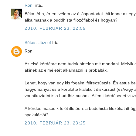
Roni
írta...
Béka: Aha, érteni vélem az álláspontodat. Mi lenne az egy
alkalmaznak a buddhista filozófiából és hogyan?
2010. FEBRUÁR 23. 22:55
Békési József
írta...
Roni:
Az első kérdésre nem tudok hirtelen mit mondani. Melyik 
akinek az elméletét alkalmazni is próbálták.
Lehet, hogy van egy kis fogalmi félrecsúszás. Én astus bej
hagyományát és a körülötte kialakult diskurzust (és/vagy
vonatkoztatni is a buddhizmushoz. A fenti kérdésedet vis
A kérdés második felét illetően: a buddhista filozófiát itt 
spekulációt?
2010. FEBRUÁR 23. 23:25