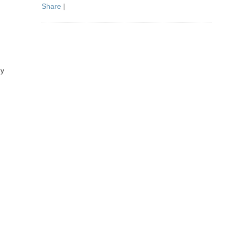
Share
|
gy
a
s