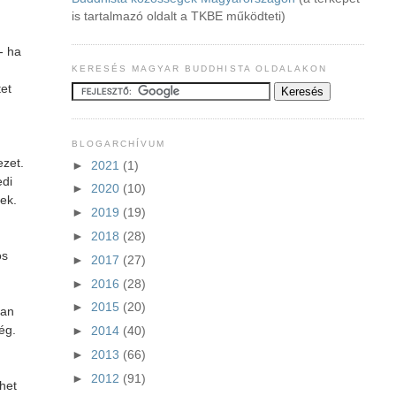
is tartalmazó oldalt a TKBE működteti)
- ha
KERESÉS MAGYAR BUDDHISTA OLDALAKON
tet
BLOGARCHÍVUM
ezet.
►
2021
(1)
edi
►
2020
(10)
nek.
►
2019
(19)
►
2018
(28)
os
►
2017
(27)
►
2016
(28)
►
2015
(20)
ran
ég.
►
2014
(40)
►
2013
(66)
►
2012
(91)
het