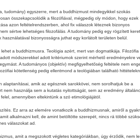
fia, tudomány) egyszerre, mert a buddhizmust mindegyikkel szokás
osan összekapcsolódik a filozófiával, mégpedig oly módon, hogy ezek 
mazása azon feltételrendszerben, ahol fix válaszok léteznek bizonyos
em sértve lehetséges filozofálás. A tudomány pedig egy rögzített kere
asználatával bizonyosságra juthat egy korlátolt területen belül.
z lehet a buddhizmusra. Teológia azért, mert van dogmatikája. Filozófia
t adott módszerekkel adott kritériumok szerint mérhető eredményekre v
i egymást. A tudományos (objektív) megfigyelhetőség feltétele nem eng
filozófiai kötetlenség pedig ellentmond a teológiában található hittételek
n alaptanításai, amik az egésznek sarokkövei, nem sorolhatjuk be a
ert nem használja sem a kutatás nyitottságát, sem az eredmény általán
felel, amennyiben eltekintünk a szó etimológiájától.
szítés. Ez arra az elemére vonatkozik a buddhizmusnak, amiről a gyak
amit alkalmazni kell, de amint betöltötte szerepét, nincs rá többé szüks
nes válaszokat ad.
hizmus, amit a megszokott végletes kategóriákban, úgy érződik, nem le