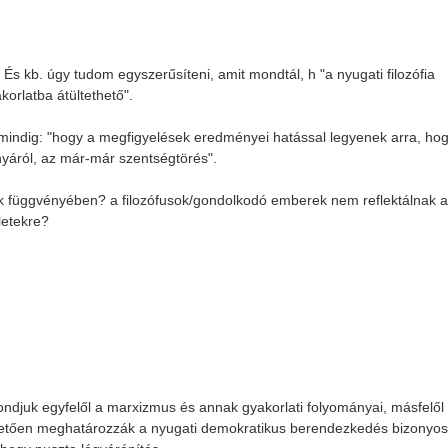
És kb. úgy tudom egyszerűsíteni, amit mondtál, h "a nyugati filozófia
korlatba átültethető".
 mindig: "hogy a megfigyelések eredményei hatással legyenek arra, ho
nyáról, az már-már szentségtörés".
tok függvényében? a filozófusok/gondolkodó emberek nem reflektálnak 
letekre?
mondjuk egyfelől a marxizmus és annak gyakorlati folyományai, másfelől
alapvetően meghatározzák a nyugati demokratikus berendezkedés bizonyo