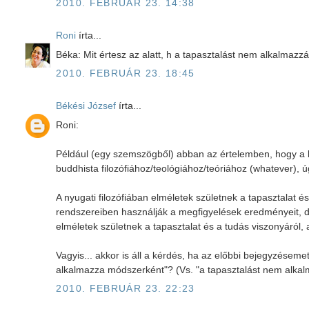
2010. FEBRUÁR 23. 14:38
Roni
írta...
Béka: Mit értesz az alatt, h a tapasztalást nem alkalmaz
2010. FEBRUÁR 23. 18:45
Békési József
írta...
Roni:
Például (egy szemszögből) abban az értelemben, hogy a b
buddhista filozófiához/teológiához/teóriához (whatever), ú
A nyugati filozófiában elméletek születnek a tapasztalat 
rendszereiben használják a megfigyelések eredményeit, 
elméletek születnek a tapasztalat és a tudás viszonyáról, 
Vagyis... akkor is áll a kérdés, ha az előbbi bejegyzésem
alkalmazza módszerként"? (Vs. "a tapasztalást nem alka
2010. FEBRUÁR 23. 22:23