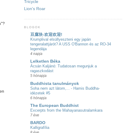
Tricycle
Lion's Roar
m"?
BLOGOK
豆腐块-欢迎欢迎!
Krumplival elsüllyeszteni egy japán
tengeralattjárót? A USS O'Bannon és az RO-34
legendája
4 napja
Lelketlen Béka
Ácsán Kaljánó: Tudatosan megunjuk a
ragaszkodást
5 hónapja
Buddhista tanulmányok
Soha nem azt látom,... - Hamis Buddha-
yen
idézetek #5
6 hónapja
The European Buddhist
Excerpts from the Mahayanasutralamkara
7 éve
BARDO
Kalligrafília
8 éve