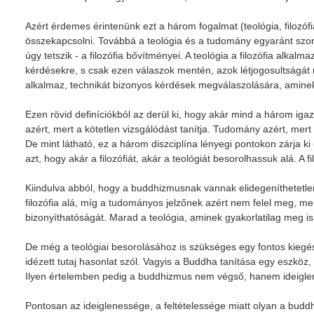
Azért érdemes érintenünk ezt a három fogalmat (teológia, filozó
összekapcsolni. Továbbá a teológia és a tudomány egyaránt szor
úgy tetszik - a filozófia bővítményei. A teológia a filozófia alkal
kérdésekre, s csak ezen válaszok mentén, azok létjogosultságát n
alkalmaz, technikát bizonyos kérdések megválaszolására, aminek h
Ezen rövid definíciókból az derül ki, hogy akár mind a három iga
azért, mert a kötetlen vizsgálódást tanítja. Tudomány azért, mer
De mint látható, ez a három diszciplína lényegi pontokon zárja k
azt, hogy akár a filozófiát, akár a teológiát besorolhassuk alá. A 
Kiindulva abból, hogy a buddhizmusnak vannak elidegeníthetetle
filozófia alá, míg a tudományos jelzőnek azért nem felel meg, m
bizonyíthatóságát. Marad a teológia, aminek gyakorlatilag meg is 
De még a teológiai besorolásához is szükséges egy fontos kiegé
idézett tutaj hasonlat szól. Vagyis a Buddha tanítása egy eszköz, 
Ilyen értelemben pedig a buddhizmus nem végső, hanem ideigle
Pontosan az ideiglenessége, a feltételessége miatt olyan a budd