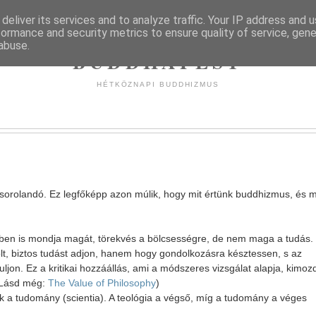
deliver its services and to analyze traffic. Your IP address and 
formance and security metrics to ensure quality of service, gen
abuse.
BUDDHAPEST
HÉTKÖZNAPI BUDDHIZMUS
a sorolandó. Ez legfőképp azon múlik, hogy mit értünk buddhizmus, és m
ében is mondja magát, törekvés a bölcsességre, de nem maga a tudás.
olt, biztos tudást adjon, hanem hogy gondolkozásra késztessen, s az
jon. Ez a kritikai hozzáállás, ami a módszeres vizsgálat alapja, kimozd
 (Lásd még:
The Value of Philosophy
)
sik a tudomány (scientia). A teológia a végső, míg a tudomány a véges
.