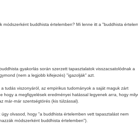
zák módszerként buddhista értelemben? Mi lenne itt a "buddhista értele
uddhista gyakorlás során szerzett tapasztalatok visszacsatolódnak a
gymond (nem a legjobb kifejezés) "igazolják" azt.
és a tudás viszonyáról, az empirikus tudományok a saját maguk zárt
de hogy a megfigyelések eredményei hatással legyenek arra, hogy mil
az már-már szentségtörés (kis túlzással).
et úgy olvasod, hogy "a buddhista értelemben vett tapasztalást nem
lmazzák módszerként buddhista értelemben").