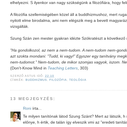
elhelyezni. S ilyenkor van nagy szükségünk a filozófiára, hogy f
A filozófia szellemiségében közel áll a buddhizmushoz, mert ruga
nyitott elme birodalma, ami nem elégszik meg a bevett magyará
vizsgálták.
Szung Szán zen mester gyakran idézte Szókratészt a következő
"Ha gondolkozol, az nem a nem-tudom. A nem-tudom nem-gondol
azt szokta mondani: "Tudd, ki vagy!" Egyszer egy tanítvány megk
nem-tudomot." Nem-tudom, de mikor szomjas vagyok, iszom. Nem
(Don't-Know Mind in
Teaching Letters
, 303)
SZERZŐ
ASTUS
IDŐ:
22:10
CÍMKÉK:
BUDDHIZMUS
,
FILOZÓFIA
,
TEOLÓGIA
13 MEGJEGYZÉS:
Roni
írta...
Te milyen tanítónak látod Szung Szánt? Mert az látszik,
előnye, h értik, de talán így elveszik vmi az "eredeti tanítá