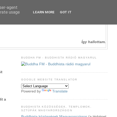
user-agent
erate usage
LEARN MORE
GOT IT
Így hallottam.
BUDDHA FM - BUDDHISTA RÁDIÓ MAGYARUL
it
GOOGLE WEBSITE TRANSLATOR
Powered by
Translate
ít a
BUDDHISTA KÖZÖSSÉGEK, TEMPLOMOK,
SZTÚPÁK MAGYARORSZÁGON
Buddhista közösségek Magyarországon
(a térképet