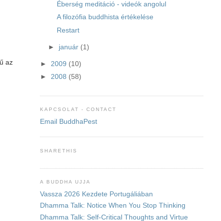
Éberség meditáció - videók angolul
A filozófia buddhista értékelése
Restart
►
január
(1)
rű az
►
2009
(10)
►
2008
(58)
KAPCSOLAT - CONTACT
Email BuddhaPest
SHARETHIS
A BUDDHA UJJA
Vassza 2026 Kezdete Portugáliában
Dhamma Talk: Notice When You Stop Thinking
Dhamma Talk: Self-Critical Thoughts and Virtue