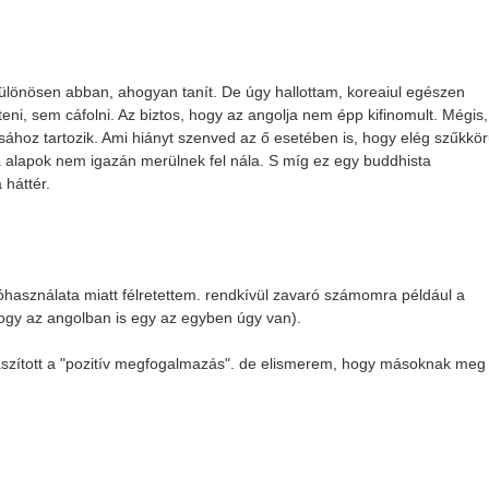
lönösen abban, ahogyan tanít. De úgy hallottam, koreaiul egészen
i, sem cáfolni. Az biztos, hogy az angolja nem épp kifinomult. Mégis,
sához tartozik. Ami hiányt szenved az ő esetében is, hogy elég szűkkö
ta alapok nem igazán merülnek fel nála. S míg ez egy buddhista
 háttér.
óhasználata miatt félretettem. rendkívül zavaró számomra például a
hogy az angolban is egy az egyben úgy van).
taszított a "pozitív megfogalmazás". de elismerem, hogy másoknak meg