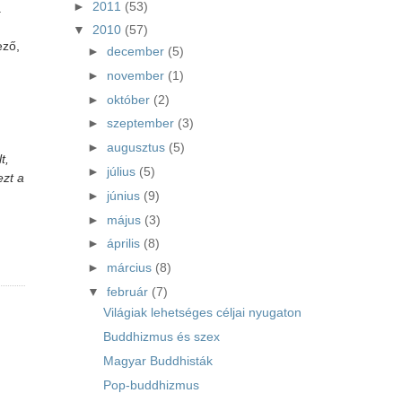
►
2011
(53)
.
▼
2010
(57)
ező,
►
december
(5)
►
november
(1)
►
október
(2)
►
szeptember
(3)
►
augusztus
(5)
t,
►
július
(5)
ezt a
►
június
(9)
►
május
(3)
►
április
(8)
►
március
(8)
▼
február
(7)
Világiak lehetséges céljai nyugaton
Buddhizmus és szex
Magyar Buddhisták
Pop-buddhizmus