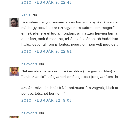
2010. FEBRUÁR 9. 22:43
Astus
írta...
Szerintem nagyon erősen a Zen hagyományokat követi, kü
máshogy beszélt, bár ezt ugye nem tudom sem megerősíten
ennek ellenére el tudta mondani, ami a Zen lényegi tanítá
a tanítás, amit ő mondott, tehát az általánosabb buddhis
hallgatóságnál nem is fontos, nyugaton nem volt meg ez a
2010. FEBRUÁR 9. 22:51
hajovonta
írta...
Nekem először tetszett, de később a (magyar fordítás) sz
"szubsztancia" szó gyakori ismételgetése (de gyanítom, 
azután, mivel én inkább Nágárdzsuna-fan vagyok, kicsit 
pont ez tetszhet benne. :-)
2010. FEBRUÁR 22. 9:03
hajovonta
írta...