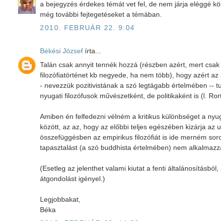
a bejegyzés érdekes témát vet fel, de nem járja eléggé k
még további fejtegetéseket a témában.
2010. FEBRUÁR 22. 9:04
Békési József
írta...
Talán csak annyit tennék hozzá (részben azért, mert csak
filozófiatörténet kb negyede, ha nem több), hogy azért az 
- nevezzük pozitivistának a szó legtágabb értelmében -- t
nyugati filozófusok művészetként, de politikaként is (l. Ror
Amiben én felfedezni vélném a kritikus különbséget a nyuga
között, az az, hogy az előbbi teljes egészében kizárja az 
összefüggésben az empirikus filozófiát is ide merném sorol
tapasztalást (a szó buddhista értelmében) nem alkalmaz
(Esetleg az jelenthet valami kiutat a fenti általánosításból,
átgondolást igényel.)
Legjobbakat,
Béka