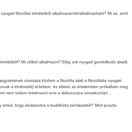
 nyugati filozófiai elméletből alkalmazandó/alkalmazható? Mi az, amit
elméletből? Mi célból alkalmazni? Elég sok nyugati gondolkodó akadt,
egyzésének olvasása közben a filozófia alatt a filozofálás nyugati
 annak a történetét) értettem, és ebben az értelemben próbáltam meg
zont nem tudom értelmezni erre a diskurzusra vonatkozóan...
úgy érted, hogy elválasztva a buddhista tanításoktól? Mint puszta