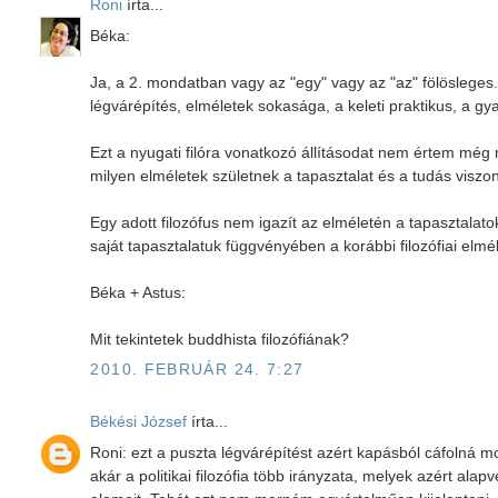
Roni
írta...
Béka:
Ja, a 2. mondatban vagy az "egy" vagy az "az" fölösleges. 
légvárépítés, elméletek sokasága, a keleti praktikus, a gya
Ezt a nyugati filóra vonatkozó állításodat nem értem még
milyen elméletek születnek a tapasztalat és a tudás viszo
Egy adott filozófus nem igazít az elméletén a tapasztala
saját tapasztalatuk függvényében a korábbi filozófiai elmé
Béka + Astus:
Mit tekintetek buddhista filozófiának?
2010. FEBRUÁR 24. 7:27
Békési József
írta...
Roni: ezt a puszta légvárépítést azért kapásból cáfolná 
akár a politikai filozófia több irányzata, melyek azért 