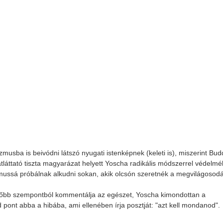
sba is beivódni látszó nyugati istenképnek (keleti is), miszerint Bud
tláttató tiszta magyarázat helyett Yoscha radikális módszerrel védelm
hizmussá próbálnak alkudni sokan, akik olcsón szeretnék a megvilágosodá
tőbb szempontból kommentálja az egészet, Yoscha kimondottan a
pont abba a hibába, ami ellenében írja posztját: "azt kell mondanod".