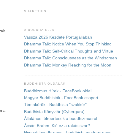
SHARETHIS
A BUDDHA UJJA
yek
Vassza 2026 Kezdete Portugáliában
Dhamma Talk: Notice When You Stop Thinking
Dhamma Talk: Self-Critical Thoughts and Virtue
Dhamma Talk: Consciousness as the Windscreen
Dhamma Talk: Monkey Reaching for the Moon
BUDDHISTA OLDALAK
Buddhizmus Hírek - FaceBook oldal
Magyar Buddhisták - FaceBook csoport
Témakörök - Buddhista "szakkör"
m a
Buddhista Könyvtár (Cyberguru)
Általános félreértések a buddhizmusról
Ácsán Brahm: Kié ez a rakás szar?
Nyugati buddhizmus - buddhista modernizmus