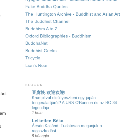
Fake Buddha Quotes
The Huntington Archive - Buddhist and Asian Art
e.
The Buddhist Channel
Buddhism A to Z
Oxford Bibliographies - Buddhism
BuddhaNet
Buddhist Geeks
Tricycle
Lion's Roar
BLOGOK
豆腐块-欢迎欢迎!
rást
Krumplival elsüllyeszteni egy japán
tengeralattjárót? A USS O'Bannon és az RO-34
legendája
1 hete
sem
Lelketlen Béka
Ácsán Kaljánó: Tudatosan megunjuk a
t
ragaszkodást
5 hónapja