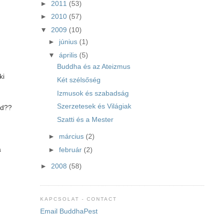
►
2011
(53)
►
2010
(57)
▼
2009
(10)
►
június
(1)
▼
április
(5)
Buddha és az Ateizmus
ki
Két szélsőség
Izmusok és szabadság
Szerzetesek és Világiak
od??
Szatti és a Mester
►
március
(2)
a
►
február
(2)
►
2008
(58)
KAPCSOLAT - CONTACT
Email BuddhaPest