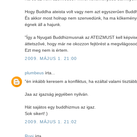
Hogy Buddha ateista volt vagy nem azt egyszerűen Bud
És akkor most holnap nem szenvedünk, ha ma kőkemény
égnek áll a hajunk.
"Így a Nyugati Buddhizmusnak az ATEIZMUST kell képviseln
áttetszővé, hogy már ne okozzon fejtörést a megvilágoso
Ezt meg nem is értem.
2009. MÁJUS 1. 21:00
plumbeus
írta...
"én inkább keresem a konfliktus, ha ezáltal valami tisztább
Jaa az igazság jegyében nyilván.
Hát sajátos egy buddhizmus az igaz.
Sok sikert!:)
2009. MÁJUS 1. 21:02
Roni
írta...