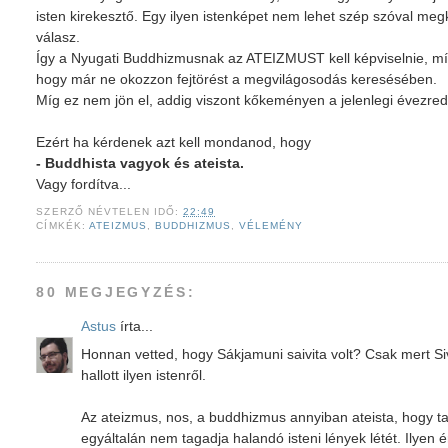
isten kirekesztő. Egy ilyen istenképet nem lehet szép szóval megk
válasz.
Így a Nyugati Buddhizmusnak az ATEIZMUST kell képviselnie, míg 
hogy már ne okozzon fejtörést a megvilágosodás keresésében.
Míg ez nem jön el, addig viszont kőkeményen a jelenlegi évezre
Ezért ha kérdenek azt kell mondanod, hogy
- Buddhista vagyok és ateista.
Vagy fordítva...
SZERZŐ
NÉVTELEN
IDŐ:
22:49
CÍMKÉK:
ATEIZMUS
,
BUDDHIZMUS
,
VÉLEMÉNY
80 MEGJEGYZÉS:
Astus
írta...
Honnan vetted, hogy Sákjamuni saivita volt? Csak mert S
hallott ilyen istenről.
Az ateizmus, nos, a buddhizmus annyiban ateista, hogy tag
egyáltalán nem tagadja halandó isteni lények létét. Ilyen