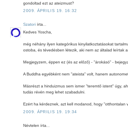
gondoltad ezt az ateizmust?
2009. ÁPRILIS 19. 16:32
Szatori
írta...
Kedves Yoscha,
még néhány ilyen kategórikus kinyilatkoztatásokat tartal
ostoba, és tévedésben létezik, aki nem az általad leírtak a
Megjegyzem, éppen ez (és az előző) - "árokásó" - bejegy
A Buddha egyébként nem "ateista" volt, hanem autonometha
Másrészt a hinduizmus sem ismer "teremtő istent" úgy, ahog
tudás révén meg lehet szabadulni.
Ezért ha kérdeznek, azt kell modanod, hogy "otthontala
2009. ÁPRILIS 19. 19:34
Névtelen írta...