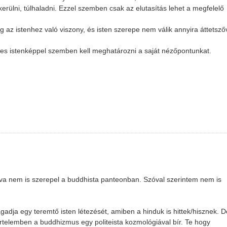
erülni, túlhaladni. Ezzel szemben csak az elutasítás lehet a megfelelő
az istenhez való viszony, és isten szerepe nem válik annyira áttetsző
des istenképpel szemben kell meghatározni a saját nézőpontunkat.
iva nem is szerepel a buddhista panteonban. Szóval szerintem nem is
adja egy teremtő isten létezését, amiben a hinduk is hittek/hisznek. 
 értelemben a buddhizmus egy politeista kozmológiával bír. Te hogy