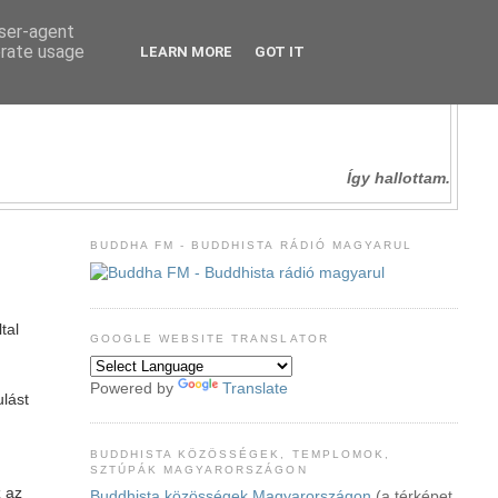
user-agent
erate usage
LEARN MORE
GOT IT
Így hallottam.
BUDDHA FM - BUDDHISTA RÁDIÓ MAGYARUL
tal
GOOGLE WEBSITE TRANSLATOR
Powered by
Translate
ulást
BUDDHISTA KÖZÖSSÉGEK, TEMPLOMOK,
SZTÚPÁK MAGYARORSZÁGON
z az
Buddhista közösségek Magyarországon
(a térképet