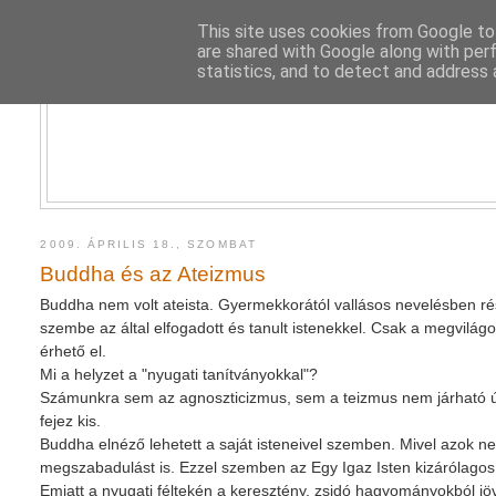
This site uses cookies from Google to 
are shared with Google along with per
statistics, and to detect and address 
2009. ÁPRILIS 18., SZOMBAT
Buddha és az Ateizmus
Buddha nem volt ateista. Gyermekkorától vallásos nevelésben rés
szembe az által elfogadott és tanult istenekkel. Csak a megvilág
érhető el.
Mi a helyzet a "nyugati tanítványokkal"?
Számunkra sem az agnoszticizmus, sem a teizmus nem járható út.
fejez kis.
Buddha elnéző lehetett a saját isteneivel szemben. Mivel azok n
megszabadulást is. Ezzel szemben az Egy Igaz Isten kizárólagos, 
Emiatt a nyugati féltekén a keresztény, zsidó hagyományokból jöv