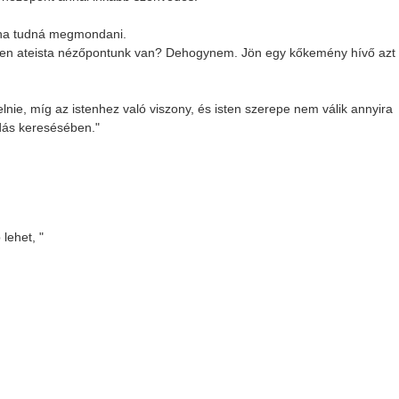
dha tudná megmondani.
en ateista nézőpontunk van? Dehogynem. Jön egy kőkemény hívő azt
ie, míg az istenhez való viszony, és isten szerepe nem válik annyira
dás keresésében."
 lehet, "