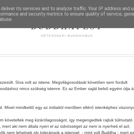
deliver its services and to analyze traffic. Your IP address and 
formance and security metrics to ensure quality of service, gen
abuse.
BUDDHAPEST
HÉTKÖZNAPI BUDDHIZMUS
zesült. Síva volt az istene. Megvilágosodását követően sem fordult
osodáshoz nincs szükség istenre. Ez az Ember saját belső egyéni útja ál
 Mivel mindkettő egy az indiaitól merőben eltérő istenképhez viszony
em követeltek meg kizárólagosságot, így megengedtek rajtuk túlmutató
mert aki nem általa nyeri el az üdvösséget az nem is nyerheti el azt.
ők nem lehetnek oly toleránsok a istennel, - mint volt Buddha - mert e