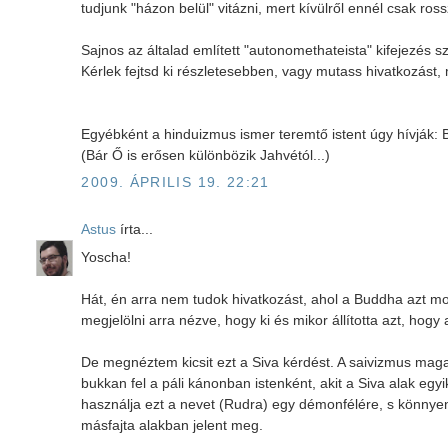
tudjunk "házon belül" vitázni, mert kívülről ennél csak ros
Sajnos az általad említett "autonomethateista" kifejezés
Kérlek fejtsd ki részletesebben, vagy mutass hivatkozást,
Egyébként a hinduizmus ismer teremtő istent úgy hívják:
(Bár Ő is erősen különbözik Jahvétól...)
2009. ÁPRILIS 19. 22:21
Astus
írta...
Yoscha!
Hát, én arra nem tudok hivatkozást, ahol a Buddha azt mo
megjelölni arra nézve, hogy ki és mikor állította azt, hogy
De megnéztem kicsit ezt a Siva kérdést. A saivizmus maga
bukkan fel a páli kánonban istenként, akit a Siva alak e
használja ezt a nevet (Rudra) egy démonfélére, s könnyen
másfajta alakban jelent meg.