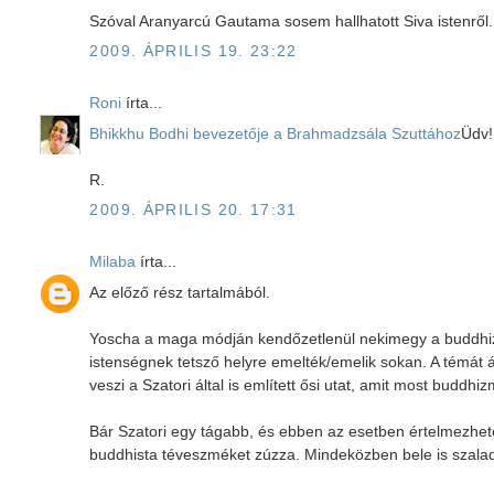
Szóval Aranyarcú Gautama sosem hallhatott Siva istenről.
2009. ÁPRILIS 19. 23:22
Roni
írta...
Bhikkhu Bodhi bevezetője a Brahmadzsála Szuttához
Üdv!
R.
2009. ÁPRILIS 20. 17:31
Milaba
írta...
Az előző rész tartalmából.
Yoscha a maga módján kendőzetlenül nekimegy a buddhizmu
istenségnek tetsző helyre emelték/emelik sokan. A témát á
veszi a Szatori által is említett ősi utat, amit most budd
Bár Szatori egy tágabb, és ebben az esetben értelmezhe
buddhista téveszméket zúzza. Mindeközben bele is szalad 