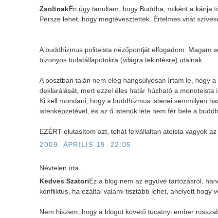
Zsoltnak
Én úgy tanultam, hogy Buddha, miként a kánja töb
Persze lehet, hogy megtévesztettek. Értelmes vitát szíves
A buddhizmus politeista nézőpontját elfogadom. Magam se
bizonyos tudatállapotokra (világra tekintésre) utalnak.
A posztban talán nem elég hangsúlyosan írtam le, hogy 
deklarálását, mert ezzel éles határ húzható a monoteista 
Ki kell mondani, hogy a buddhizmus istenei semmilyen ha
istenképzetével, és az ő istenük léte nem fér bele a buddh
EZÉRT elutasítom azt, tehát felvállaltan ateista vagyok az
2009. ÁPRILIS 19. 22:05
Névtelen írta...
Kedves Szatori
Ez a blog nem az együvé tartozásról, han
konfliktus, ha ezáltal valami tisztább lehet, ahelyett ho
Nem hiszem, hogy a blogot követő tucatnyi ember rosszab