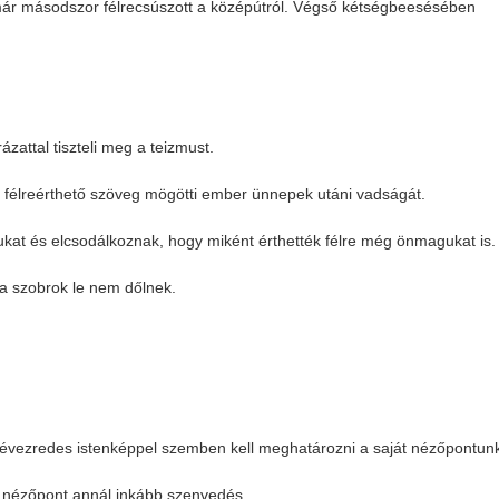
a már másodszor félrecsúszott a középútról. Végső kétségbeesésében
attal tiszteli meg a teizmust.
a félreérthető szöveg mögötti ember ünnepek utáni vadságát.
kat és elcsodálkoznak, hogy miként érthették félre még önmagukat is.
a szobrok le nem dőlnek.
i évezredes istenképpel szemben kell meghatározni a saját nézőpontunk
nézőpont annál inkább szenvedés.