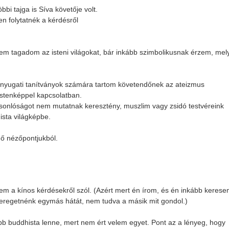
bi tajga is Síva követője volt.
en folytatnék a kérdésről
m tagadom az isteni világokat, bár inkább szimbolikusnak érzem, mel
a nyugati tanítványok számára tartom követendőnek az ateizmus
istenképpel kapcsolatban.
sonlóságot nem mutatnak keresztény, muszlim vagy zsidó testvéreink
ista világképbe.
 ő nézőpontjukból.
em a kínos kérdésekről szól. (Azért mert én írom, és én inkább kerese
gy veregetnénk egymás hátát, nem tudva a másik mit gondol.)
b buddhista lenne, mert nem ért velem egyet. Pont az a lényeg, hogy