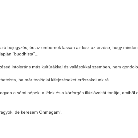
mazó bejegyzés, és az embernek lassan az lesz az érzése, hogy minden
lapján "buddhista"...
zésed intoleráns más kultúrákkal és vallásokkal szemben, nem gondol
teista, ha már teológiai kifejezéseket erőszakolunk rá...
yan a sémi népek: a lélek és a körforgás illúzióvoltát tanítja, amiből 
n vagyok, de keresem Önmagam".