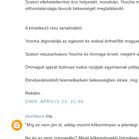
Szatori ellehetetlenítve érzi helyzetét, mondván, Yosch
otthontalansága távozik békességét megtalálandó.
A következő rész tartalmából.
Yoscha átgondolja az egészet és sokkal érthetőbb magyaráz
Szatori visszaolvasva Yoscha és önmaga érveit, megérti 
Önmaguk igazát biztosan tudva nyújtják egymásnak jobbju
Elmélyedésükből felemelkedvén békességben élnek, míg 
Reklám...
2009. ÁPRILIS 23. 22:55
plumbeus
írta...
"Míg ez nem jön el, addig viszont kőkeményen a jelenleg
Na és az nem szenvedés? Minél kőkeményebb bármilyen 