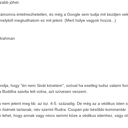
szabb jöhet.
 számomra értelmezhetetlen, és még a Google sem tudja mit kezdjen vel
 melyből megtudhatom ez mit jelent. (Mert hülye vagyok hozzá...)
 Brahman
ndja, hogy "én nem Sivát követem", szóval ha esetleg tudsz valami for
 a Buddha saivita lett volna, azt szívesen veszem.
 nem jelent meg kb. az isz. 4-5. századig. De még az a védikus isten 
gyik ősének tartanak, név szerint Rudra. Csupán pár későbbi kommentár
 lehet, hogy annak vagy nincs semmi köze a védikus istenhez, vagy ot