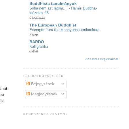
Buddhista tanulmányok
Soha nem azt látom,... - Hamis Buddha-
idézetek #5
6 hónapja
The European Buddhist
Excerpts from the Mahayanasutralamkara
7 éve
BARDO
Kalligrafília
8 éve
Az összes megjelenítése
FELIRATKOZÁS/FEED
Bejegyzések
dhát
Megjegyzések
ébe
st.
RENDSZERES OLVASÓK