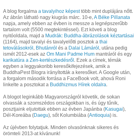
A blog forgalma
a tavalyihoz képest
több mint duplájára nőtt.
Az ábrán látható nagy kiugrás márc. 10-e,
A Béke Pillanata
napja, amely ebben az évben is messze a legnépszerűbb
tartalom volt (5500 megtekintéssel). Ezt követi a blog
nyitóoldala, majd a
Mudrák: Buddha-ábrázolások kéztartásai
(1164), majd tavalyi és tavalyelőtti posztok a
thai
tetoválásokról
,
Bhutánról
és a
Dalai Lámáról
, utána pedig
ismét 2012-esek az
Om Mani Padme Hum
mantráról és egy
karikatúra a Zen-kertészkedésről
. Ezek a címek, témák
egyben a leggyakoribb keresőkifejezések, amik a
BuddhaPest Blogra irányították a keresőket. A Google után,
a forgalom második forrása a FaceBook volt, ahová Roni
linkelte a posztokat a
Buddhizmus Hírek oldalra
.
A blogot leginkább Magyarországról követik, de sokan
olvassák a szomszédos országokban is, és úgy tűnik,
posztjaink eljutottak ebben az évben Japánba (
Kasugai
),
Dél-Koreába (
Daegu
), sőt Kolumbiába (
Antioquia
) is.
Az újévben folytatjuk. Minden olvasónknak sikeres és
örömteli 2013-at kívánunk!