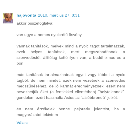
hajovonta
2010. március 27. 8:31
akkor összefoglalva:
van ugye a nemes nyolcrétű ösvény.
vannak tanítások, melyek mind a nyolc tagot tartalmazzák,
ezek helyes tanítások, mert megszabadítanak a
szenvedéstől. állítólag kettő ilyen van, a buddhizmus és a
bön.
más tanítások tartalmazhatnak egyet vagy többet a nyolc
tagból, de nem mindet. ezek nem vezetnek a szenvedés
megszűnéséhez, de jó karmát eredményeznek, ezért nem
nevezhetjük őket (a fentiekkel ellentétben) "helytelennek".
gondolom ezért használta Astus az "alsóbbrendű" jelzőt.
én nem érzékelek benne pejoratív jelentést, ha a
magyarázatot tekintem.
Válasz