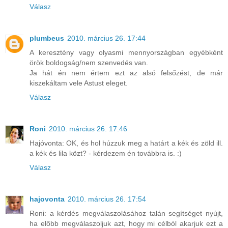
Válasz
plumbeus
2010. március 26. 17:44
A keresztény vagy olyasmi mennyországban egyébként
örök boldogság/nem szenvedés van.
Ja hát én nem értem ezt az alsó felsőzést, de már
kiszekáltam vele Astust eleget.
Válasz
Roni
2010. március 26. 17:46
Hajóvonta: OK, és hol húzzuk meg a határt a kék és zöld ill.
a kék és lila közt? - kérdezem én továbbra is. :)
Válasz
hajovonta
2010. március 26. 17:54
Roni: a kérdés megválaszolásához talán segítséget nyújt,
ha előbb megválaszoljuk azt, hogy mi célból akarjuk ezt a