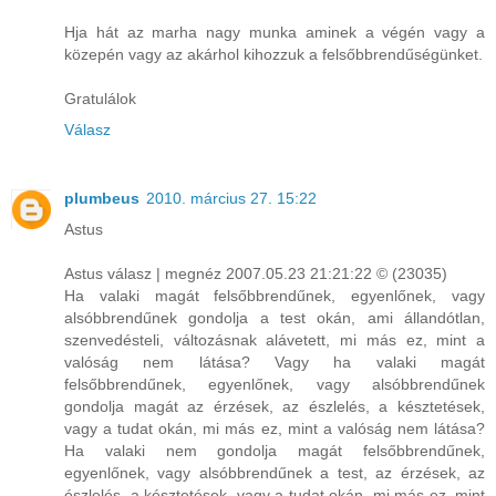
Hja hát az marha nagy munka aminek a végén vagy a
közepén vagy az akárhol kihozzuk a felsőbbrendűségünket.
Gratulálok
Válasz
plumbeus
2010. március 27. 15:22
Astus
Astus válasz | megnéz 2007.05.23 21:21:22 © (23035)
Ha valaki magát felsőbbrendűnek, egyenlőnek, vagy
alsóbbrendűnek gondolja a test okán, ami állandótlan,
szenvedésteli, változásnak alávetett, mi más ez, mint a
valóság nem látása? Vagy ha valaki magát
felsőbbrendűnek, egyenlőnek, vagy alsóbbrendűnek
gondolja magát az érzések, az észlelés, a késztetések,
vagy a tudat okán, mi más ez, mint a valóság nem látása?
Ha valaki nem gondolja magát felsőbbrendűnek,
egyenlőnek, vagy alsóbbrendűnek a test, az érzések, az
észlelés, a késztetések, vagy a tudat okán, mi más ez, mint