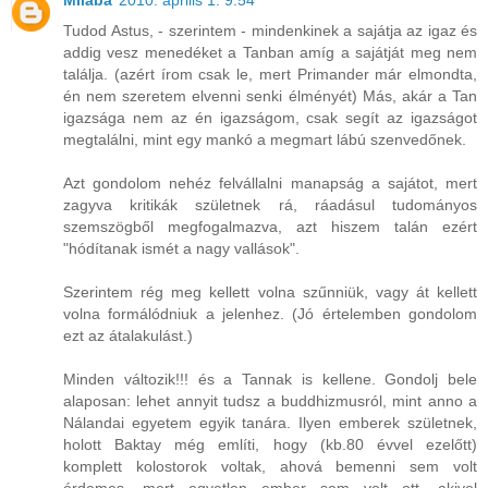
Milaba
2010. április 1. 9:54
Tudod Astus, - szerintem - mindenkinek a sajátja az igaz és
addig vesz menedéket a Tanban amíg a sajátját meg nem
találja. (azért írom csak le, mert Primander már elmondta,
én nem szeretem elvenni senki élményét) Más, akár a Tan
igazsága nem az én igazságom, csak segít az igazságot
megtalálni, mint egy mankó a megmart lábú szenvedőnek.
Azt gondolom nehéz felvállalni manapság a sajátot, mert
zagyva kritikák születnek rá, ráadásul tudományos
szemszögből megfogalmazva, azt hiszem talán ezért
"hódítanak ismét a nagy vallások".
Szerintem rég meg kellett volna szűnniük, vagy át kellett
volna formálódniuk a jelenhez. (Jó értelemben gondolom
ezt az átalakulást.)
Minden változik!!! és a Tannak is kellene. Gondolj bele
alaposan: lehet annyit tudsz a buddhizmusról, mint anno a
Nálandai egyetem egyik tanára. Ilyen emberek születnek,
holott Baktay még említi, hogy (kb.80 évvel ezelőtt)
komplett kolostorok voltak, ahová bemenni sem volt