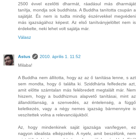
2500 évvel ezelőtti dharmát, ráadásul más dharmáját
tanítja, mondja sok buddhista. A Buddha tanította csupán a
sajátját. És nem is tudta mindig észérvekkel megvédeni
más igazságához képest. Az első tanítványjelöltet nem is
érdekelte, neki lehet volt sajátja már.
Válasz
Astus
2010. április 1. 11:52
Milaba!
A Buddha nem állította, hogy az az ő tanítása lenne, s azt
sem mondta, hogy ő találta ki. Sziddhárta felfedezte azt,
amit előtte számtalan más felébredett megtalált már. Nem
hiszem, hogy a buddhizmus alapvető tanításai, mint az
állandótlanság, a szenvedés, az éntelenség, a függő
keletkezés, vagy a négy nemes igazság bármennyire is
veszítettek volna a relevanciájukból.
Az, hogy mindenkinek saját igazsága van/legyen, ez
nagyon idealista elképzelés. A nyelv, amit beszélünk, nem