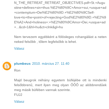
N_THE_RETREAT_RETREAT_OBJECTIVES.pdf+St.+Augu
stine+defines+sin+thus:%E2%80%9C+Amor+sui,+usque+ad
+contemptum+Dei%E2%80%9D.+%E2%80%9CSelf-
love+to+the+point+of+rejecting+God%E2%80%9D.+%E2%9
E%A2+And+holiness+:+%E2%80%9CAmor+Dei,+usque+ad
+...&cd=1&hl=hu&ct=clnk&gl=hu
Nem tervezem egyébként a fölösleges rohangálást a neten
neked felsőbb , tőlem legfelsőbb is lehet.
Válasz
plumbeus
2010. március 27. 11:40
Ron
Majd beugrok néhány egyetem büféjébe ott is mindenki
felsőbbrenű, mert ilyen meg olyan ŐŐŐ az alóbbrendűek
meg másik büfében vannak szerinte.
FUJJ
Válasz