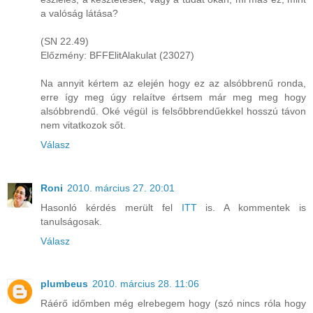
a valóság látása?
(SN 22.49)
Előzmény: BFFElitAlakulat (23027)
Na annyit kértem az elején hogy ez az alsóbbrenű ronda,
erre így meg úgy relaítve értsem már meg meg hogy
alsóbbrendű. Oké végül is felsőbbrendűekkel hosszú távon
nem vitatkozok sőt.
Válasz
Roni
2010. március 27. 20:01
Hasonló kérdés merült fel
ITT
is. A kommentek is
tanulságosak.
Válasz
plumbeus
2010. március 28. 11:06
Ráérő időmben még elrebegem hogy (szó nincs róla hogy