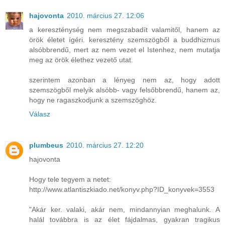
hajovonta
2010. március 27. 12:06
a kereszténység nem megszabadít valamitől, hanem az
örök életet ígéri. keresztény szemszögből a buddhizmus
alsóbbrendű, mert az nem vezet el Istenhez, nem mutatja
meg az örök élethez vezető utat.
szerintem azonban a lényeg nem az, hogy adott
szemszögből melyik alsóbb- vagy felsőbbrendű, hanem az,
hogy ne ragaszkodjunk a szemszöghöz.
Válasz
plumbeus
2010. március 27. 12:20
hajovonta
Hogy tele tegyem a netet:
http://www.atlantiszkiado.net/konyv.php?ID_konyvek=3553
"Akár ker. valaki, akár nem, mindannyian meghalunk. A
halál továbbra is az élet fájdalmas, gyakran tragikus