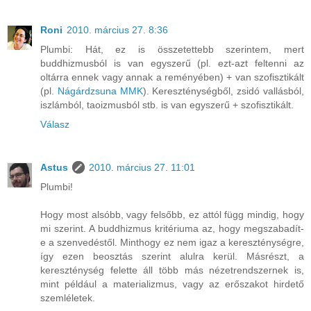
Roni
2010. március 27. 8:36
Plumbi: Hát, ez is összetettebb szerintem, mert
buddhizmusból is van egyszerű (pl. ezt-azt feltenni az
oltárra ennek vagy annak a reményében) + van szofisztikált
(pl.
Nágárdzsuna MMK
). Kereszténységből, zsidó vallásból,
iszlámból, taoizmusból stb. is van egyszerű + szofisztikált.
Válasz
Astus
2010. március 27. 11:01
Plumbi!
Hogy most alsóbb, vagy felsőbb, ez attól függ mindig, hogy
mi szerint. A buddhizmus kritériuma az, hogy megszabadít-
e a szenvedéstől. Minthogy ez nem igaz a kereszténységre,
így ezen beosztás szerint alulra kerül. Másrészt, a
kereszténység felette áll több más nézetrendszernek is,
mint például a materializmus, vagy az erőszakot hirdető
szemléletek.