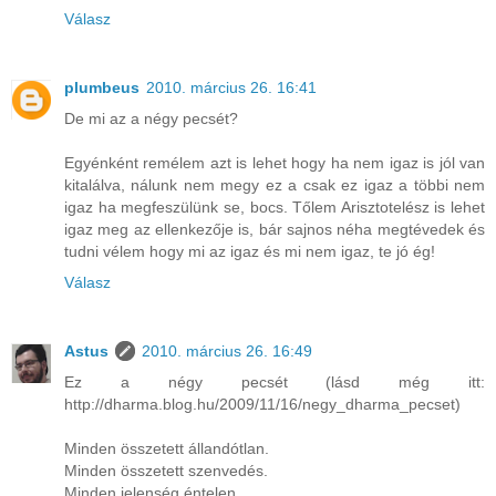
Válasz
plumbeus
2010. március 26. 16:41
De mi az a négy pecsét?
Egyénként remélem azt is lehet hogy ha nem igaz is jól van
kitalálva, nálunk nem megy ez a csak ez igaz a többi nem
igaz ha megfeszülünk se, bocs. Tőlem Arisztotelész is lehet
igaz meg az ellenkezője is, bár sajnos néha megtévedek és
tudni vélem hogy mi az igaz és mi nem igaz, te jó ég!
Válasz
Astus
2010. március 26. 16:49
Ez a négy pecsét (lásd még itt:
http://dharma.blog.hu/2009/11/16/negy_dharma_pecset)
Minden összetett állandótlan.
Minden összetett szenvedés.
Minden jelenség éntelen.