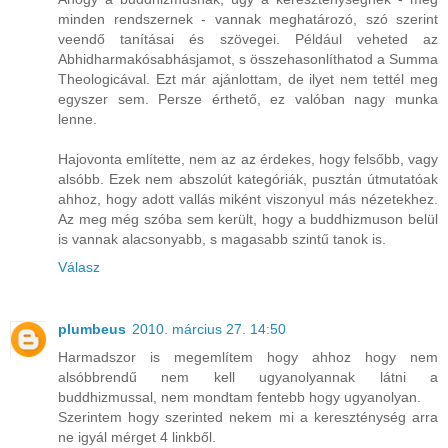
minden rendszernek - vannak meghatározó, szó szerint
veendő tanításai és szövegei. Például veheted az
Abhidharmakósabhásjamot, s összehasonlíthatod a Summa
Theologicával. Ezt már ajánlottam, de ilyet nem tettél meg
egyszer sem. Persze érthető, ez valóban nagy munka
lenne.
Hajovonta említette, nem az az érdekes, hogy felsőbb, vagy
alsóbb. Ezek nem abszolút kategóriák, pusztán útmutatóak
ahhoz, hogy adott vallás miként viszonyul más nézetekhez.
Az meg még szóba sem került, hogy a buddhizmuson belül
is vannak alacsonyabb, s magasabb szintű tanok is.
Válasz
plumbeus
2010. március 27. 14:50
Harmadszor is megemlítem hogy ahhoz hogy nem
alsóbbrendű nem kell ugyanolyannak látni a
buddhizmussal, nem mondtam fentebb hogy ugyanolyan.
Szerintem hogy szerinted nekem mi a kereszténység arra
ne igyál mérget 4 linkből.