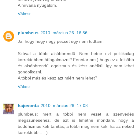
A nirvána nyugalom.
Válasz
plumbeus
2010. március 26. 16:56
Ja, hogy hogy négy pecsét úgy nem tudtam.
Szóval a többi alsóbbrendű. Nem hetne ezt politikailag
korrektebben átfogalmazni? Fenntartom:) hogy ez a felsőbb
és alsóbbrendű egoizmus és kész anélkül így nem lehet
gondolkozni.
A többi más és kész azt miért nem lehet?
Válasz
hajovonta
2010. március 26. 17:08
plumbeus: mert a többi nem vezet a szenvedés
megszűnéséhez. de azt is lehetne mondani, hogy a
buddhizmus kék tanítás, a többi meg nem kék. ha az neked
korrektebb... :-)