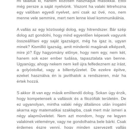
mi találtuk ki, hanem közösen használjuk másokkal. Ettől
még persze a saját nyelvünk. Viszont ha valaki létrehozna
egy valóban egyedi nyelvet, ami csak az övé, nos, nem
menne vele semmire, mert nem lenne kivel kommunikálnia.
A vallás az egy közösségi dolog, egy hitrendszer. Bár szép
dolog azt gondolni, hogy mind egyenlően képesek vagyunk
összeállítani egy saját igazságot, még ha igaz is, ugyan
minek? Kismillió igazság, amit mindenki magának elképzelt,
mire jó? Egy hagyomány előnye, hogy nem egy, nem két,
hanem sok ezer ember tudása, tapasztalata van benne.
Ugyanúgy, ahogy nekem nem kell újra felfedeznem az írást,
a golyóstollat, vagy a billentyűzetet. De ezekre építve,
ezeket használva én is javíthatok a rendszeren, már ha
értek hozzá.
S akkor itt van egy másik említendő dolog. Sokan úgy érzik,
hogy kompetensek a vallások és a filozófiák területén. De
ez ugyanolyan, mintha valaki négy általános után írogatni
akarna egy matematikai szaklapba, csak mert már ismeri a
négy alapműveletet. Nem azt mondom, hogy ne legyen
valakinek véleménye, vagy ne gondolhatna bele bárki. Csak
érdemes észre venni, hogy minden szervezett vallás