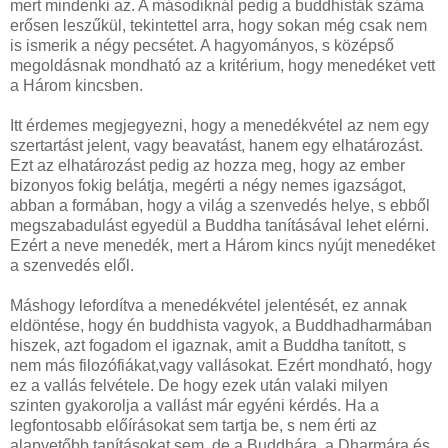
mert mindenki az. A másodiknál pedig a buddhisták száma
erősen leszűkül, tekintettel arra, hogy sokan még csak nem
is ismerik a négy pecsétet. A hagyományos, s középső
megoldásnak mondható az a kritérium, hogy menedéket vett
a Három kincsben.
Itt érdemes megjegyezni, hogy a menedékvétel az nem egy
szertartást jelent, vagy beavatást, hanem egy elhatározást.
Ezt az elhatározást pedig az hozza meg, hogy az ember
bizonyos fokig belátja, megérti a négy nemes igazságot,
abban a formában, hogy a világ a szenvedés helye, s ebből
megszabadulást egyedül a Buddha tanításával lehet elérni.
Ezért a neve menedék, mert a Három kincs nyújt menedéket
a szenvedés elől.
Máshogy lefordítva a menedékvétel jelentését, ez annak
eldöntése, hogy én buddhista vagyok, a Buddhadharmában
hiszek, azt fogadom el igaznak, amit a Buddha tanított, s
nem más filozófiákat,vagy vallásokat. Ezért mondható, hogy
ez a vallás felvétele. De hogy ezek után valaki milyen
szinten gyakorolja a vallást már egyéni kérdés. Ha a
legfontosabb előírásokat sem tartja be, s nem érti az
alapvetőbb tanításokat sem, de a Buddhára, a Dharmára és