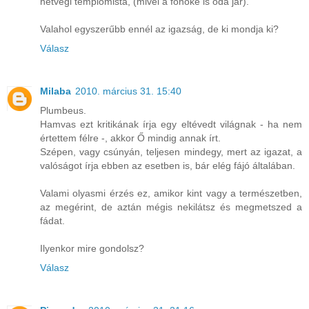
hétvégi templomista, (mivel a főnöke is oda jár).
Valahol egyszerűbb ennél az igazság, de ki mondja ki?
Válasz
Milaba
2010. március 31. 15:40
Plumbeus.
Hamvas ezt kritikának írja egy eltévedt világnak - ha nem
értettem félre -, akkor Ő mindig annak írt.
Szépen, vagy csúnyán, teljesen mindegy, mert az igazat, a
valóságot írja ebben az esetben is, bár elég fájó általában.
Valami olyasmi érzés ez, amikor kint vagy a természetben,
az megérint, de aztán mégis nekilátsz és megmetszed a
fádat.
Ilyenkor mire gondolsz?
Válasz