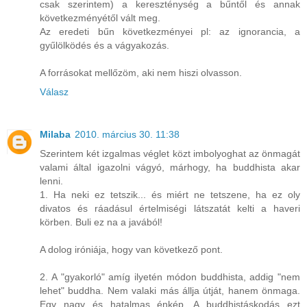
csak szerintem) a kereszténység a bűntől és annak
következményétől vált meg.
Az eredeti bűn következményei pl: az ignorancia, a
gyűlölködés és a vágyakozás.
A forrásokat mellőzöm, aki nem hiszi olvasson.
Válasz
Milaba
2010. március 30. 11:38
Szerintem két izgalmas véglet közt imbolyoghat az önmagát
valami által igazolni vágyó, márhogy, ha buddhista akar
lenni.
1. Ha neki ez tetszik... és miért ne tetszene, ha ez oly
divatos és ráadásul értelmiségi látszatát kelti a haveri
körben. Buli ez na a javából!
A dolog iróniája, hogy van következő pont.
2. A "gyakorló" amíg ilyetén módon buddhista, addig "nem
lehet" buddha. Nem valaki más állja útját, hanem önmaga.
Egy nagy és hatalmas énkép. A buddhistáskodás ezt