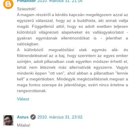
Pimander
2010. március 31. 21:16
Sziasztok!
A magam részéről a kérdés kapcsán megelégszem azzal az
egyszerű válasszal, hogy az a buddhista, aki annak vallja
magát. Függetlenül attól, hogy ez adott esetben teljesen
különböző világnézeti alapelveket és vallásgyakorlatot -
gyakran egymásnak ellentmondókat is - jelenthet a
valóságban.
A különböző megvalósítási utak egymás alá- és
fölérendelésével az a baj, hogy szerintem az egyes ember
szintjén, adott pillanatban csak egyetlen módszer érhető el,
tehát nem léteznek más alternatívák egyszerre. Vagyis
mindenki éppen "ott van", ahol abban a pillanatban "lennie
kell" a megértésben. Mindegyik megközelítésnek megvan a
maga fontos szerepe és jelentősége, ezért nincs értelme a
rangsorolásnak.
Válasz
Astus
2010. március 31. 23:02
Milaba!