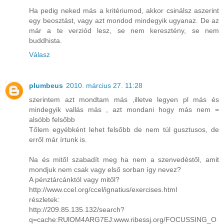
Ha pedig neked más a kritériumod, akkor csinálsz aszerint
egy beosztást, vagy azt mondod mindegyik ugyanaz. De az
már a te verziód lesz, se nem keresztény, se nem
buddhista.
Válasz
plumbeus
2010. március 27. 11:28
szerintem azt mondtam más ,illetve legyen pl más és
mindegyik vallás más , azt mondani hogy más nem =
alsóbb felsőbb
Tőlem egyébként lehet felsőbb de nem túl gusztusos, de
erről már írtunk is.
Na és mitől szabadít meg ha nem a szenvedéstől, amit
mondjuk nem csak vagy első sorban így nevez?
A pénztárcánktól vagy mitől?
http://www.ccel.org/ccel/ignatius/exercises.html
részletek:
http://209.85.135.132/search?
q=cache:RUlOM4ARG7EJ:www.ribessj.org/FOCUSSING_O