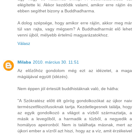
elégítette ki. Akkor kezdődik valami, amikor erre rájön és
ebben segíthet bizony a Buddhadharma.
A dolog szépsége, hogy amikor erre rájön, akkor meg már
túl van rajta, vagy mégsem? A Buddhadharmát elő lehet
venni újból, mélyebb értelmű magyarázatokhoz.
Válasz
Milaba
2010. március 30. 11:51
Az előzőhöz gondolom még ezt az idézetet, a maga
mágiájával együtt (idézés).
Nem éppen jól értesült buddhistáknak való, de hátha:
"A Szókratész előtt élt görög gondolkozókat az újkor naiv
természetfilozófusoknak tartja. Kezdetlegesnek találja, hogy
az egyik gondolkozó a világot a vízből származtatja, a
másik a levegőből, a harmadik a tűzből, a negyedik a
homályos apeironból. Nem is találhatja másnak, mert az
újkori ember a vízről azt hiszi, hogy az a víz, amit érzékeivel