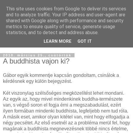
This site uses cookies from Google to deliver its services
Buddhapest
and to analyze traffic. Your IP address and user-agent are
shared with Google along with performance and security
metrics to ensure quality of service, generate usage
Hétköznapi buddhizmus
statistics, and to detect and address abuse.
Így hallottam.
LEARN MORE
GOT IT
2010. március 25., csütörtök
A buddhista vajon ki?
Gábor egyik kommentje kapcsán gondoltam, csinálok a
kérdésnek egy külön bejegyzést.
Két viszonylag szélsőséges megközelítést lehet mondani.
Az egyik az, hogy mivel mindenkinek buddha-természete
van, s végső soron el fogja érni a megszabadulást, ezért
ilyen formában mindenki buddhista, legfeljebb nem tud róla.
A másik eset, amikor olyan kitétel van, mint hogy elfogadja a
négy pecsétet. Az első esetnél az a probléma merül fel, hogy
magának a buddhista megnevezésnek többé nincs értelme,