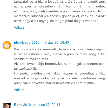
tapasztal, és a tűz, a levegő az a tűz és az a levegő, amit
az anyagi természetben lát. Ilyenformán nem nehéz
eldönteni, hogy melyik ember a primitívebb: az, aki a világot
metafizikai látással jelképesen gondolja el, vagy az, aki azt
hiszi, hogy csak anyagi és megfogható dolgok vannak."
Válasz
plumbeus
2010. március 30. 18:43
Kár hogy a forrás lemaradt ,de akárki ez szerintem nagyon
is nehéz eldönteni hogy melyik a primitív mivel hogy a két
szemlélet más és más.
Aki primitívnek látja bármelyiket az mondjuk szerintem sem
túl szofiszitkált.
Ha pedig buddhista vki akkor éppen lenyugodhat a Nap
anélkül is hogy vkiket és azok nézeteit alsóbbnak vagy
primitívnek nevezze,már nem alsóbb és nem primitív.
Válasz
Roni
2010. március 30. 20:13