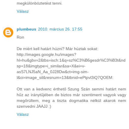
megkülönböztetést tenni.
Válasz
plumbeus
2010. március 26. 17:55
Ron
De miért kell határt húzni? Már húztak sokat:
http://images.google.hu/images?
hl=hu&gbv=2&tbs=isch:1&q=sz%C3%B6gesdr%C3%B3t&nd
sp=18&imgtype=i_similar&sa=X&ei=v-
asS7LNJ5aN_Aa_0J28Dw&ct=img-sim-
l&oi=image_sil&resnum=13&tbnid=ePtpvl3iQ7QOEM:
Ott van a kedvenc érthető Szung Szán semmi határt nem
hűz az iránytűjében de biztos már szentiment vagyok vagy
megőrültem, meg a tiszta dogmatika nélkül akarok nem
szenvedni JAAJJ :)
Válasz