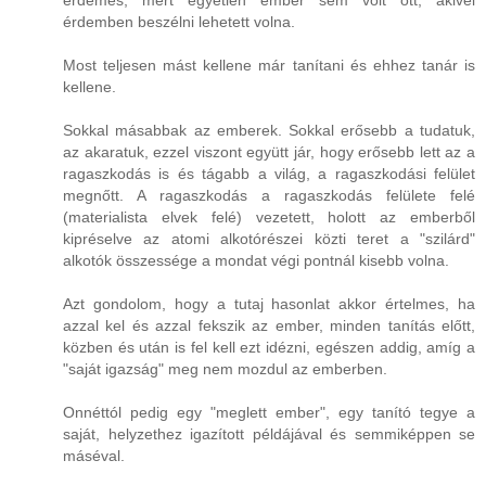
érdemes, mert egyetlen ember sem volt ott, akivel
érdemben beszélni lehetett volna.
Most teljesen mást kellene már tanítani és ehhez tanár is
kellene.
Sokkal másabbak az emberek. Sokkal erősebb a tudatuk,
az akaratuk, ezzel viszont együtt jár, hogy erősebb lett az a
ragaszkodás is és tágabb a világ, a ragaszkodási felület
megnőtt. A ragaszkodás a ragaszkodás felülete felé
(materialista elvek felé) vezetett, holott az emberből
kipréselve az atomi alkotórészei közti teret a "szilárd"
alkotók összessége a mondat végi pontnál kisebb volna.
Azt gondolom, hogy a tutaj hasonlat akkor értelmes, ha
azzal kel és azzal fekszik az ember, minden tanítás előtt,
közben és után is fel kell ezt idézni, egészen addig, amíg a
"saját igazság" meg nem mozdul az emberben.
Onnéttól pedig egy "meglett ember", egy tanító tegye a
saját, helyzethez igazított példájával és semmiképpen se
máséval.