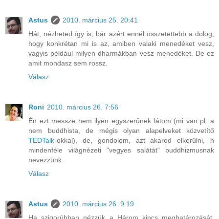
Astus
2010. március 25. 20:41
Hát, nézheted így is, bár azért ennél összetettebb a dolog,
hogy konkrétan mi is az, amiben valaki menedéket vesz,
vagyis például milyen dharmákban vesz menedéket. De ez
amit mondasz sem rossz.
Válasz
Roni
2010. március 26. 7:56
Én ezt messze nem ilyen egyszerűnek látom (mi van pl. a
nem buddhista, de mégis olyan alapelveket közvetítő
TEDTalk
-okkal), de, gondolom, azt akarod elkerülni, h
mindenféle világnézeti "vegyes salátát" buddhizmusnak
nevezzünk.
Válasz
Astus
2010. március 26. 9:19
Ha szigorúbban nézzük a Három kincs meghatározását,