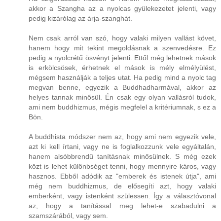
akkor a Szangha az a nyolcas gyülekezetet jelenti, vagy
pedig kizárólag az árja-szanghát.
Nem csak arról van szó, hogy valaki milyen vallást követ,
hanem hogy mit tekint megoldásnak a szenvedésre. Ez
pedig a nyolcrétű ösvényt jelenti. Ettől még lehetnek mások
is erkölcsösek, érhetnek el mások is mély elmélyülést,
mégsem használják a teljes utat. Ha pedig mind a nyolc tag
megvan benne, egyezik a Buddhadharmával, akkor az
helyes tannak minősül. Én csak egy olyan vallásról tudok,
ami nem buddhizmus, mégis megfelel a kritériumnak, s ez a
Bön.
A buddhista módszer nem az, hogy ami nem egyezik vele,
azt ki kell írtani, vagy ne is foglalkozzunk vele egyáltalán,
hanem alsóbbrendű tanításnak minősülnek. S még ezek
közt is lehet különbséget tenni, hogy mennyire káros, vagy
hasznos. Ebből adódik az "emberek és istenek útja", ami
még nem buddhizmus, de elősegíti azt, hogy valaki
emberként, vagy istenként szülessen. Így a választóvonal
az, hogy a tanítással meg lehet-e szabadulni a
szamszárából, vagy sem.