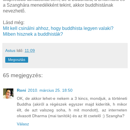
a Szanghára menedékként tekint, akkor buddhistának
nevezhető.
Lásd még:
Mit kell csinálni ahhoz, hogy buddhista legyen valaki?
Miben hisznek a buddhisták?
Astus
Idő:
11:09
Megosztás
65 megjegyzés:
Roni
2010. március 25. 18:50
OK, de akkor lehet-e nekem a 3 kincs, mondjuk, a történeti
Buddha (akiről a régészek egyszer majd kiderítik, h mikor
élt, de azt valszeg soha, h mit mondott), az interneten
olvasott Dharma (mai tanítók) és az itt csetelő :) Szangha?
Válasz