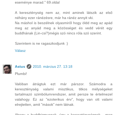
eseménye marad." 69.oldal
A kereszténység nem az, mint aminek látszik az első
néhány ezer ránézésre, már ha ránéz annyit vki.
Na máshol is beszélnek olyasmiről hogy öldd meg az apád
meg az anyád meg a közösséget és vedd vérét egy
buddhának (Lin-csi?)mégis szó nincs róla szó szerint.
Szerintem is ne ragaszkodjunk :)
Válasz
Astus
2010. március 27. 13:18
Plumbi!
Valóban átrágtuk ezt már párszor. Számodra a
kereszténység valami misztikus, titkos mélységeket
tartalmazó szimbólumrendszer, amit persze te értelmezel
valahogy. Ez az "ezoterikus érv", hogy van ott valami
elrejtetten, amit "mások" nem látnak.
Ahogy a buddhizmusnak, úgy a kereszténységnek - meg