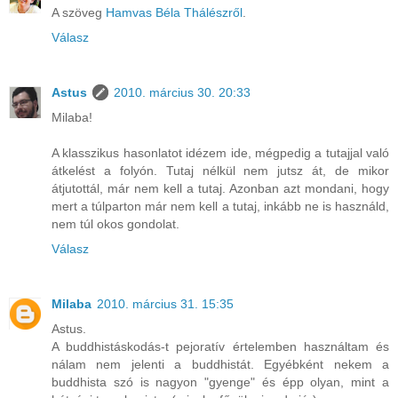
A szöveg
Hamvas Béla Thálészről
.
Válasz
Astus
2010. március 30. 20:33
Milaba!
A klasszikus hasonlatot idézem ide, mégpedig a tutajjal való
átkelést a folyón. Tutaj nélkül nem jutsz át, de mikor
átjutottál, már nem kell a tutaj. Azonban azt mondani, hogy
mert a túlparton már nem kell a tutaj, inkább ne is használd,
nem túl okos gondolat.
Válasz
Milaba
2010. március 31. 15:35
Astus.
A buddhistáskodás-t pejoratív értelemben használtam és
nálam nem jelenti a buddhistát. Egyébként nekem a
buddhista szó is nagyon "gyenge" és épp olyan, mint a