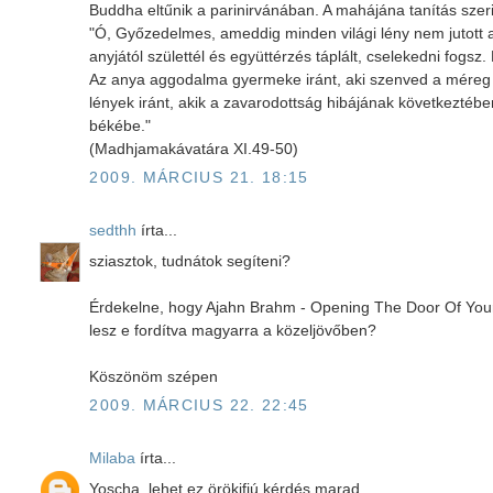
Buddha eltűnik a parinirvánában. A mahájána tanítás szeri
"Ó, Győzedelmes, ameddig minden világi lény nem jutott 
anyjától születtél és együttérzés táplált, cselekedni fog
Az anya aggodalma gyermeke iránt, aki szenved a méreg e
lények iránt, akik a zavarodottság hibájának következtéb
békébe."
(Madhjamakávatára XI.49-50)
2009. MÁRCIUS 21. 18:15
sedthh
írta...
sziasztok, tudnátok segíteni?
Érdekelne, hogy Ajahn Brahm - Opening The Door Of You
lesz e fordítva magyarra a közeljövőben?
Köszönöm szépen
2009. MÁRCIUS 22. 22:45
Milaba
írta...
Yoscha, lehet ez örökifjú kérdés marad.