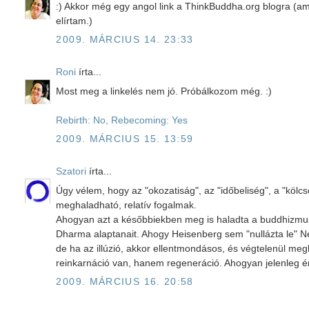
:) Akkor még egy angol link a ThinkBuddha.org blogra (
elírtam.)
2009. MÁRCIUS 14. 23:33
Roni
írta...
Most meg a linkelés nem jó. Próbálkozom még. :)
Rebirth: No, Rebecoming: Yes
2009. MÁRCIUS 15. 13:59
Szatori
írta...
Úgy vélem, hogy az "okozatiság", az "időbeliség", a "kölc
meghaladható, relatív fogalmak.
Ahogyan azt a későbbiekben meg is haladta a buddhizmus
Dharma alaptanait. Ahogy Heisenberg sem "nullázta le" New
de ha az illúzió, akkor ellentmondásos, és végtelenül meg
reinkarnáció van, hanem regeneráció. Ahogyan jelenleg én
2009. MÁRCIUS 16. 20:58