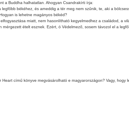
nt a Buddha halhatatlan. Ahogyan Csandrakírti írja:
a legfőbb békéhez, és ameddig a tér meg nem szűnik, te, aki a bölcse
sz. Hogyan is lehetne magányos békéd?
lfogyasztása miatt, nem hasonlítható kegyelmedhez a családod, a vil
en mérgezett ételt esznek. Ezért, ó Védelmező, sosem távozol el a legf
r Heart című könyve megvásárolható e magyarországon? Vagy, hogy l