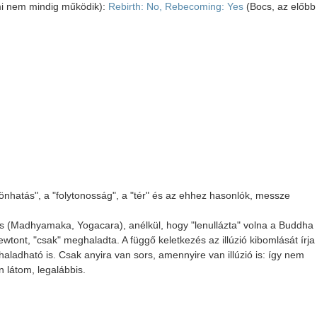
ami nem mindig működik):
Rebirth: No, Rebecoming: Yes
(Bocs, az előbb
sönhatás", a "folytonosság", a "tér" és az ehhez hasonlók, messze
 (Madhyamaka, Yogacara), anélkül, hogy "lenullázta" volna a Buddha
tont, "csak" meghaladta. A függő keletkezés az illúzió kibomlását írja 
haladható is. Csak anyira van sors, amennyire van illúzió is: így nem
 látom, legalábbis.