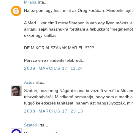
Milaba
írta...
Na ez pont úgy fest, mint az Öreg korában. Mindenki rájö
A Mad....kár című mesefilmeben is van egy ilyen mókás jel
állítani, saját hasznukra fordítani a felbukkant "megment
ekkor egy kiálltás:
DE MIKOR ALSZANAK MÁR EL!!!???
Persze erre mindenki felébredt...
2009. MÁRCIUS 17. 11:24
Astus
írta...
Szatori, nézd meg Nágárdzsuna bevezető versét a Múlam
triszvabháváról. Mindkettő bemutatja, hogy sem a madhj
függő keletkezés tanítását, hanem azt hangsúlyozzák, min
2009. MÁRCIUS 17. 23:13
Szatori
írta...