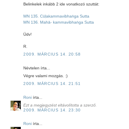
Belinkelek inkább 2 ide vonatkozó szuttát:
MN 135. Cūḷakammavibhaṅga Sutta
MN 136. Mahā- kammavibhaṅga Sutta
Üdv!
R.
2009. MÁRCIUS 14. 20:58
Névtelen írta...
Végre valami mozgás. :)
2009. MÁRCIUS 14. 21:51
Roni
írta...
Ezt a megjegyzést eltávolította a szerző.
2009. MÁRCIUS 14. 23:30
Roni
írta...