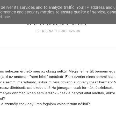
deliver its services and to analyze traffic. Your IP address and 
formance and security metrics to ensure quality of service, gen
abuse.
BUDDHAPEST
HÉTKÖZNAPI BUDDHIZMUS
zmus nehezen érthető meg az okság nélkül. Mégis felmerült bennem egy
a ki az anatman "nem lélek" tanítását. Ezek szerint nincs semmi állan
s semmi maradandó, akkor mi viszi tovább a jó vagy rossz karmát? 
i rossz döntéseit, cselekedeteit? Ha jómagam csak formák, észlelések,
 melyek önnmagukban sem létezők - csak a helyzet által adottak, akkor 
ket?
l a személy csak egy üres fogalom valós tartam nélkül?