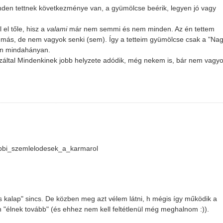
nden tettnek következménye van, a gyümölcse beérik, legyen jó vagy
el tőle, hisz a
valami
már nem semmi és nem minden. Az én tettem
más, de nem vagyok senki (sem). Így a tetteim gyümölcse csak a "Na
san mindahányan.
 ezáltal Mindenkinek jobb helyzete adódik, még nekem is, bár nem vagy
vabbi_szemlelodesek_a_karmarol
s kalap" sincs. De közben meg azt vélem látni, h mégis így működik a
 "élnek tovább" (és ehhez nem kell feltétlenül még meghalnom :)).