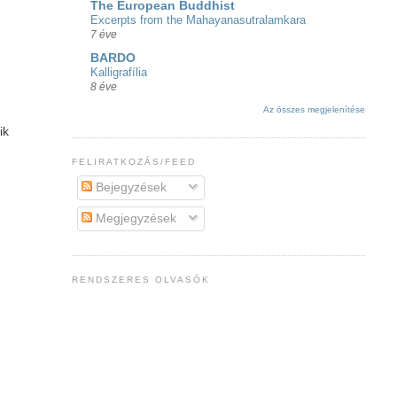
The European Buddhist
Excerpts from the Mahayanasutralamkara
7 éve
BARDO
Kalligrafília
8 éve
Az összes megjelenítése
ik
FELIRATKOZÁS/FEED
Bejegyzések
Megjegyzések
RENDSZERES OLVASÓK