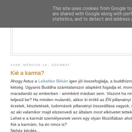
This site uses cookies from Google to 
are shared with Google along with per
statistics, and to detect and address 
2009. MÁRCIUS 14., SZOMBAT
Kié a karma?
Ahogy Astus a
Lelketlen Békán
igen jól összefoglalja, a buddhi
kétség. Ugyanis Buddha számtalanszor alapként fogadja el, mondj
maradandó az emberben - aminként másban sem. Viszont ha ninc
teljesül be? Ha minden mulandó, akkor ki örökli az
ÉN
pillanatny
érzetek, késztetések, tudomások pillanatnyi összeállása vagyok,
az aki valamikor majd elszenvedi az általam
most
elkövetet tette
Lehet-e a karmát személyesnek venni egy olyan filozófiában aho
Kié a karmám, ha
én
nincs is?
Nehéz kérdés...