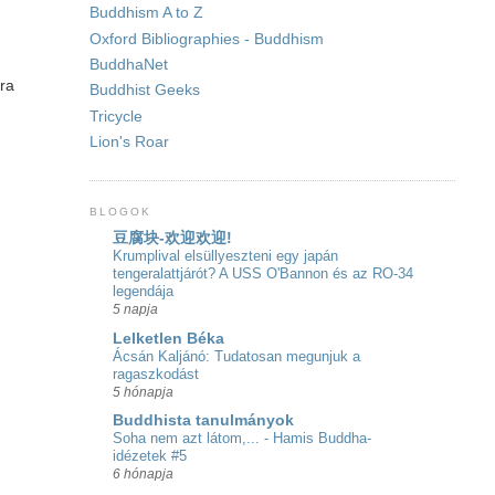
Buddhism A to Z
Oxford Bibliographies - Buddhism
BuddhaNet
kra
Buddhist Geeks
Tricycle
Lion's Roar
BLOGOK
豆腐块-欢迎欢迎!
Krumplival elsüllyeszteni egy japán
tengeralattjárót? A USS O'Bannon és az RO-34
legendája
5 napja
Lelketlen Béka
Ácsán Kaljánó: Tudatosan megunjuk a
ragaszkodást
5 hónapja
Buddhista tanulmányok
Soha nem azt látom,... - Hamis Buddha-
idézetek #5
6 hónapja