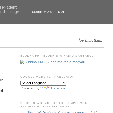
user-agent
erate usage
LEARN MORE
GOT IT
Így hallottam.
BUDDHA FM - BUDDHISTA RÁDIÓ MAGYARUL
dó,
GOOGLE WEBSITE TRANSLATOR
Min
Powered by
Translate
ki
BUDDHISTA KÖZÖSSÉGEK, TEMPLOMOK,
SZTÚPÁK MAGYARORSZÁGON
Buddhista közösségek Magyarországon
(a térképet