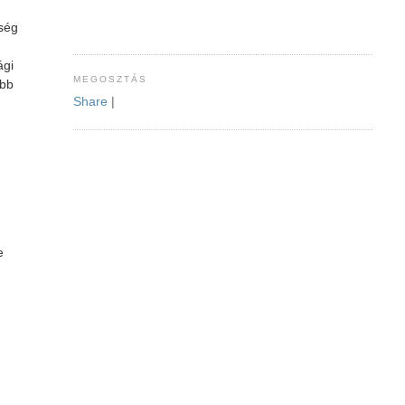
sség
ági
MEGOSZTÁS
őbb
Share
|
e