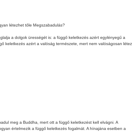
ogyan létezhet tőle Megszabadulás?
lalja a dolgok ürességét is: a függő keletkezés azért egylényegű a
üggő keletkezés azért a valóság természete, mert nem valóságosan létez
adul meg a Buddha, mert ott a függő keletkezést kell elvágni. A
gyan értelmezik a függő keletkezés fogalmát. A hínajána esetben a