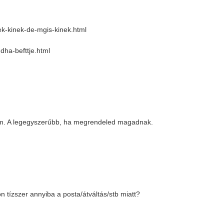
ek-kinek-de-mgis-kinek.html
dha-befttje.html
nem. A legegyszerűbb, ha megrendeled magadnak.
 tízszer annyiba a posta/átváltás/stb miatt?