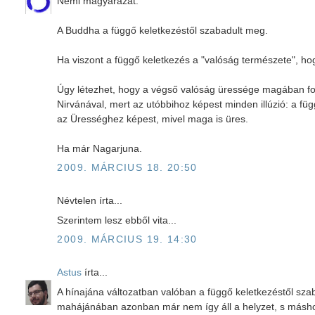
Némi magyarázat.
A Buddha a függő keletkezéstől szabadult meg.
Ha viszont a függő keletkezés a "valóság természete", h
Úgy létezhet, hogy a végső valóság üressége magában fog
Nirvánával, mert az utóbbihoz képest minden illúzió: a f
az Ürességhez képest, mivel maga is üres.
Ha már Nagarjuna.
2009. MÁRCIUS 18. 20:50
Névtelen írta...
Szerintem lesz ebből vita...
2009. MÁRCIUS 19. 14:30
Astus
írta...
A hínajána változatban valóban a függő keletkezéstől szab
mahájánában azonban már nem így áll a helyzet, s másho