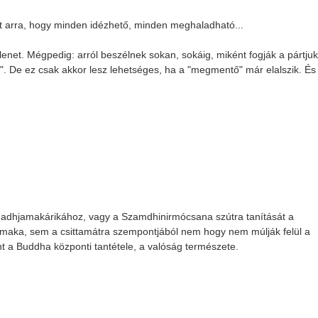
tt arra, hogy minden idézhető, minden meghaladható...
enet. Mégpedig: arról beszélnek sokan, sokáig, miként fogják a pártju
őt". De ez csak akkor lesz lehetséges, ha a "megmentő" már elalszik. És
adhjamakárikához, vagy a Szamdhinirmócsana szútra tanítását a
amaka, sem a csittamátra szempontjából nem hogy nem múlják felül a
t a Buddha központi tantétele, a valóság természete.