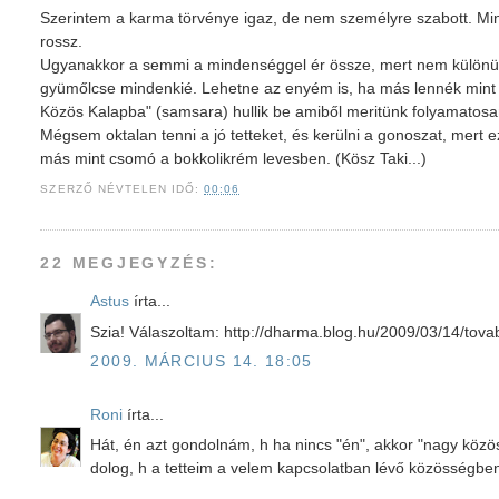
Szerintem a karma törvénye igaz, de nem személyre szabott. Mi
rossz.
Ugyanakkor a semmi a mindenséggel ér össze, mert nem különül 
gyümőlcse mindenkié. Lehetne az enyém is, ha más lennék mint 
Közös Kalapba" (samsara) hullik be amiből meritünk folyamato
Mégsem oktalan tenni a jó tetteket, és kerülni a gonoszat, mert
más mint csomó a bokkolikrém levesben. (Kösz Taki...)
SZERZŐ
NÉVTELEN
IDŐ:
00:06
22 MEGJEGYZÉS:
Astus
írta...
Szia! Válaszoltam: http://dharma.blog.hu/2009/03/14/to
2009. MÁRCIUS 14. 18:05
Roni
írta...
Hát, én azt gondolnám, h ha nincs "én", akkor "nagy közö
dolog, h a tetteim a velem kapcsolatban lévő közösségben