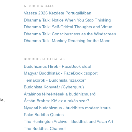
A BUDDHA UJJA
Vassza 2026 Kezdete Portugáliában
Dhamma Talk: Notice When You Stop Thinking
Dhamma Talk: Self-Critical Thoughts and Virtue
Dhamma Talk: Consciousness as the Windscreen
Dhamma Talk: Monkey Reaching for the Moon
BUDDHISTA OLDALAK
Buddhizmus Hírek - FaceBook oldal
Magyar Buddhisták - FaceBook csoport
Témakörök - Buddhista "szakkör"
Buddhista Könyvtár (Cyberguru)
Általános félreértések a buddhizmusról
le,
Ácsán Brahm: Kié ez a rakás szar?
Nyugati buddhizmus - buddhista modernizmus
Fake Buddha Quotes
The Huntington Archive - Buddhist and Asian Art
The Buddhist Channel