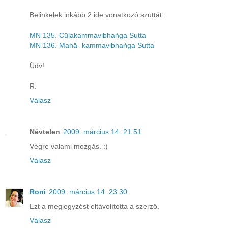
Belinkelek inkább 2 ide vonatkozó szuttát:
MN 135. Cūḷakammavibhaṅga Sutta
MN 136. Mahā- kammavibhaṅga Sutta
Üdv!
R.
Válasz
Névtelen
2009. március 14. 21:51
Végre valami mozgás. :)
Válasz
Roni
2009. március 14. 23:30
Ezt a megjegyzést eltávolította a szerző.
Válasz