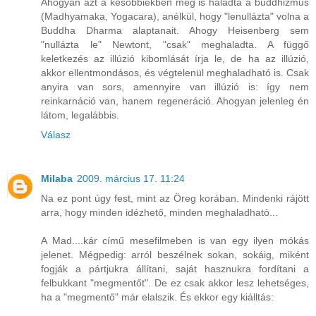
Ahogyan azt a későbbiekben meg is haladta a buddhizmus
(Madhyamaka, Yogacara), anélkül, hogy "lenullázta" volna a
Buddha Dharma alaptanait. Ahogy Heisenberg sem
"nullázta le" Newtont, "csak" meghaladta. A függő
keletkezés az illúzió kibomlását írja le, de ha az illúzió,
akkor ellentmondásos, és végtelenül meghaladható is. Csak
anyira van sors, amennyire van illúzió is: így nem
reinkarnáció van, hanem regeneráció. Ahogyan jelenleg én
látom, legalábbis.
Válasz
Milaba
2009. március 17. 11:24
Na ez pont úgy fest, mint az Öreg korában. Mindenki rájött
arra, hogy minden idézhető, minden meghaladható...
A Mad....kár című mesefilmeben is van egy ilyen mókás
jelenet. Mégpedig: arról beszélnek sokan, sokáig, miként
fogják a pártjukra állítani, saját hasznukra fordítani a
felbukkant "megmentőt". De ez csak akkor lesz lehetséges,
ha a "megmentő" már elalszik. És ekkor egy kiálltás: