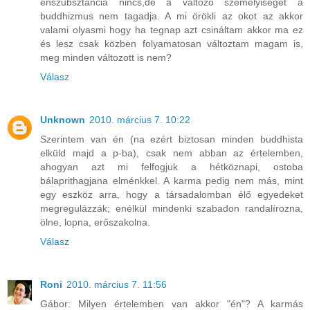
énszubsztancia nincs,de a változó személyiséget a
buddhizmus nem tagadja. A mi örökli az okot az akkor
valami olyasmi hogy ha tegnap azt csináltam akkor ma ez
és lesz csak közben folyamatosan változtam magam is,
meg minden változott is nem?
Válasz
Unknown
2010. március 7. 10:22
Szerintem van én (na ezért biztosan minden buddhista
elküld majd a p-ba), csak nem abban az értelemben,
ahogyan azt mi felfogjuk a hétköznapi, ostoba
bálaprithagjana elménkkel. A karma pedig nem más, mint
egy eszköz arra, hogy a társadalomban élő egyedeket
megregulázzák; enélkül mindenki szabadon randalírozna,
ölne, lopna, erőszakolna.
Válasz
Roni
2010. március 7. 11:56
Gábor: Milyen értelemben van akkor "én"? A karmás