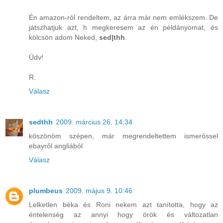
Én amazon-ról rendeltem, az árra már nem emlékszem. De
játszhatjuk azt, h megkeresem az én példányomat, és
kölcsön adom Neked,
sed|thh
.
Üdv!
R.
Válasz
sedthh
2009. március 26. 14:34
köszönöm szépen, már megrendeltettem ismerőssel
ebayről angliából
Válasz
plumbeus
2009. május 9. 10:46
Lelketlen béka és Roni nekem azt tanította, hogy az
éntelenség az annyi hogy örök és változatlan