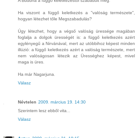
A Buddha a függő keletkezéstől szabadult meg.
Ha viszont a függő keletkezés a "valóság természete",
hogyan létezhet tőle Megszabadulás?
Úgy létezhet, hogy a végső valóság üressége magában
foglalja a dolgok ürességét is: a függő keletkezés azért
egylényegű a Nirvánával, mert az utóbbihoz képest minden
illúzió: a függő keletkezés azért a valóság természete, mert
nem valóságosan létezik az Ürességhez képest, mivel
maga is üres.
Ha már Nagarjuna.
Válasz
Névtelen
2009. március 19. 14:30
Szerintem lesz ebből vita...
Válasz