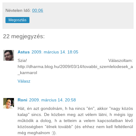
Névtelen
Idő:
00:06
Megosztás
22 megjegyzés:
Astus
2009. március 14. 18:05
Szia! Válaszoltam:
http://dharma.blog.hu/2009/03/14/tovabbi_szemlelodesek_a
_karmarol
Válasz
Roni
2009. március 14. 20:58
Hát, én azt gondolnám, h ha nincs "én", akkor "nagy közös
kalap" sincs. De közben meg azt vélem látni, h mégis így
működik a dolog, h a tetteim a velem kapcsolatban lévő
közösségben "élnek tovább" (és ehhez nem kell feltétlenül
még meghalnom :)).