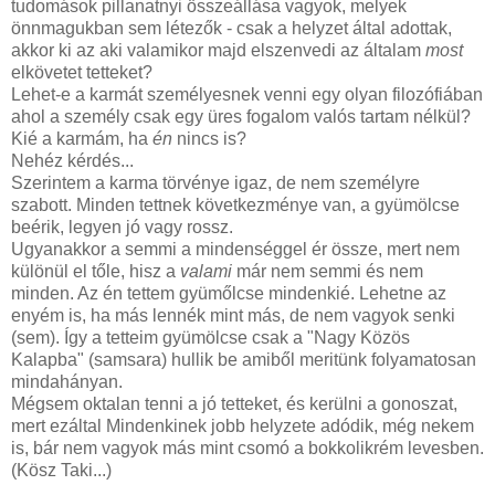
tudomások pillanatnyi összeállása vagyok, melyek
önnmagukban sem létezők - csak a helyzet által adottak,
akkor ki az aki valamikor majd elszenvedi az általam
most
elkövetet tetteket?
Lehet-e a karmát személyesnek venni egy olyan filozófiában
ahol a személy csak egy üres fogalom valós tartam nélkül?
Kié a karmám, ha
én
nincs is?
Nehéz kérdés...
Szerintem a karma törvénye igaz, de nem személyre
szabott. Minden tettnek következménye van, a gyümölcse
beérik, legyen jó vagy rossz.
Ugyanakkor a semmi a mindenséggel ér össze, mert nem
különül el tőle, hisz a
valami
már nem semmi és nem
minden. Az én tettem gyümőlcse mindenkié. Lehetne az
enyém is, ha más lennék mint más, de nem vagyok senki
(sem). Így a tetteim gyümölcse csak a "Nagy Közös
Kalapba" (samsara) hullik be amiből meritünk folyamatosan
mindahányan.
Mégsem oktalan tenni a jó tetteket, és kerülni a gonoszat,
mert ezáltal Mindenkinek jobb helyzete adódik, még nekem
is, bár nem vagyok más mint csomó a bokkolikrém levesben.
(Kösz Taki...)