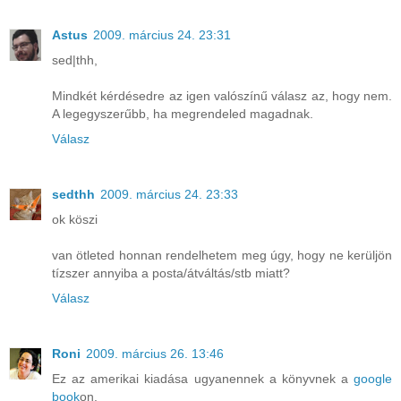
Astus
2009. március 24. 23:31
sed|thh,
Mindkét kérdésedre az igen valószínű válasz az, hogy nem.
A legegyszerűbb, ha megrendeled magadnak.
Válasz
sedthh
2009. március 24. 23:33
ok köszi
van ötleted honnan rendelhetem meg úgy, hogy ne kerüljön
tízszer annyiba a posta/átváltás/stb miatt?
Válasz
Roni
2009. március 26. 13:46
Ez az amerikai kiadása ugyanennek a könyvnek a
google
book
on.