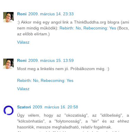
Roni
2009. március 14. 23:33
:) Akkor még egy angol link a ThinkBuddha.org blogra (ami
nem mindig működik):
Rebirth: No, Rebecoming: Yes
(Bocs,
az előbb elírtam.)
Válasz
Roni
2009. március 15. 13:59
Most meg a linkelés nem jó. Próbálkozom még. :)
Rebirth: No, Rebecoming: Yes
Válasz
Szatori
2009. március 16. 20:58
Úgy vélem, hogy az "okozatiság", az "időbeliség", a
"kölcsönhatás", a "folytonosság", a "tér" és az ehhez
hasonlók, messze meghaladható, relatív fogalmak.