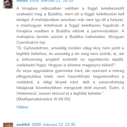
Astus
2009. március 21. 18:15
A hínajána változatban valóban a függő keletkezéstől
szabadul meg a Buddha, mert ott a függő keletkezést kell
elvágni. A mahájánában azonban már nem így áll a helyzet,
s máshogyan értelmezik a függő keletkezés fogalmát. A
hínajána esetben a Buddha eltűnik a parinirvánában. A
mahájána tanítás szerint a Buddha halhatatlan. Ahogyan
Csandrakírti írja:
"Ó, Győzedelmes, ameddig minden világi lény nem jutott a
legfőbb békéhez, és ameddig a tér meg nem szűnik, te, aki
a bölcsesség anyjától születtél és együttérzés táplált,
cselekedni fogsz. Hogyan is lehetne magányos békéd?
Az anya aggodalma gyermeke iránt, aki szenved a méreg
elfogyasztása miatt, nem hasonlítható kegyelmedhez a
családod, a világi lények iránt, akik a zavarodottság
hibájának következtében mérgezett ételt esznek. Ezért, ó
Védelmező, sosem távozol el a legfőbb békébe."
(Madhjamakávatára XI.49-50)
Válasz
sedthh
2009. március 22. 22:45