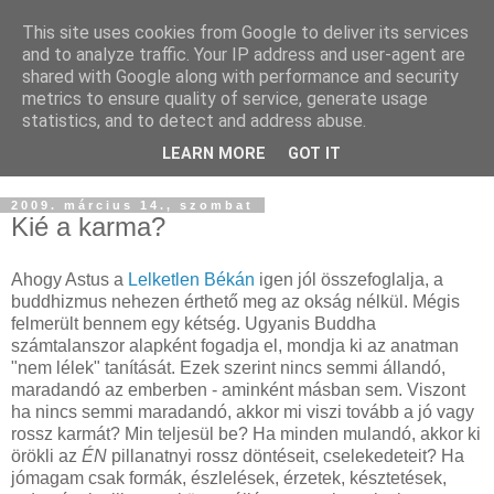
This site uses cookies from Google to deliver its services
Buddhapest
and to analyze traffic. Your IP address and user-agent are
shared with Google along with performance and security
metrics to ensure quality of service, generate usage
Hétköznapi buddhizmus
statistics, and to detect and address abuse.
Így hallottam.
LEARN MORE
GOT IT
2009. március 14., szombat
Kié a karma?
Ahogy Astus a
Lelketlen Békán
igen jól összefoglalja, a
buddhizmus nehezen érthető meg az okság nélkül. Mégis
felmerült bennem egy kétség. Ugyanis Buddha
számtalanszor alapként fogadja el, mondja ki az anatman
"nem lélek" tanítását. Ezek szerint nincs semmi állandó,
maradandó az emberben - aminként másban sem. Viszont
ha nincs semmi maradandó, akkor mi viszi tovább a jó vagy
rossz karmát? Min teljesül be? Ha minden mulandó, akkor ki
örökli az
ÉN
pillanatnyi rossz döntéseit, cselekedeteit? Ha
jómagam csak formák, észlelések, érzetek, késztetések,