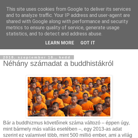
This site uses cookies from Google to deliver its services
Buddhapest
and to analyze traffic. Your IP address and user-agent are
shared with Google along with performance and security
metrics to ensure quality of service, generate usage
Hétköznapi buddhizmus
statistics, and to detect and address abuse.
Így hallottam.
LEARN MORE
GOT IT
2018. szeptember 18., kedd
Néhány számadat a buddhistákról
Bár a buddhizmus követőinek száma változó – éppen úgy,
mint bármely más vallás esetében –, egy 2013-as adat
szerint ez valamivel több, mint 500 millió ember, ami a világ