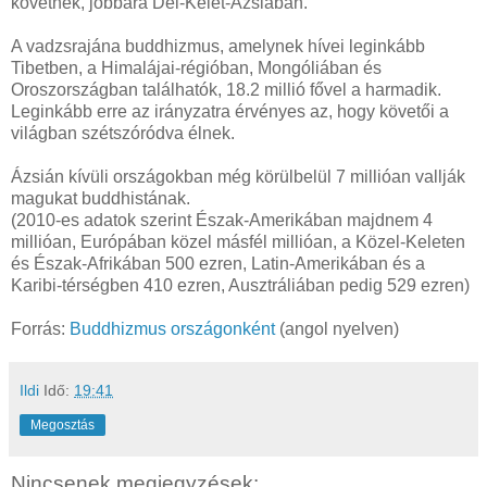
követnek, jobbára Dél-Kelet-Ázsiában.
A vadzsrajána buddhizmus, amelynek hívei leginkább
Tibetben, a Himalájai-régióban, Mongóliában és
Oroszországban találhatók, 18.2 millió fővel a harmadik.
Leginkább erre az irányzatra érvényes az, hogy követői a
világban szétszóródva élnek.
Ázsián kívüli országokban még körülbelül 7 millióan vallják
magukat buddhistának.
(2010-es adatok szerint Észak-Amerikában majdnem 4
millióan, Európában közel másfél millióan, a Közel-Keleten
és Észak-Afrikában 500 ezren, Latin-Amerikában és a
Karibi-térségben 410 ezren, Ausztráliában pedig 529 ezren)
Forrás:
Buddhizmus országonként
(angol nyelven)
Ildi
Idő:
19:41
Megosztás
Nincsenek megjegyzések: