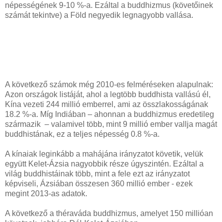
népességének 9-10 %-a. Ezáltal a buddhizmus (követőinek
számát tekintve) a Föld negyedik legnagyobb vallása.
A következő számok még 2010-es felméréseken alapulnak:
Azon országok listáját, ahol a legtöbb buddhista vallású él,
Kína vezeti 244 millió emberrel, ami az összlakosságának
18.2 %-a. Míg Indiában – ahonnan a buddhizmus eredetileg
származik – valamivel több, mint 9 millió ember vallja magát
buddhistának, ez a teljes népesség 0.8 %-a.
A kínaiak leginkább a mahájána irányzatot követik, velük
együtt Kelet-Ázsia nagyobbik része úgyszintén. Ezáltal a
világ buddhistáinak több, mint a fele ezt az irányzatot
képviseli, Ázsiában összesen 360 millió ember - ezek
megint 2013-as adatok.
A következő a théraváda buddhizmus, amelyet 150 millióan