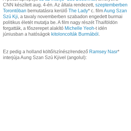
CNN készített aug. 4-én. Az általa rendezett,
szeptemberben
Torontóban
bemutatásra kerülő
The Lady
* c. film
Aung Szan
Szú Kji
, a tavaly novemberben szabadon engedett burmai
politikus életét mutatja be. A film nagy részét Thaiföldön
forgatták, a főszerepet alakító
Michelle Yeoh
-t idén
júniusban a hatóságok
kitoloncolták Burmából
.
Ez pedig a holland költő/színész/rendező
Ramsey Nasr
*
interjúja Aung Szan Szú Kjivel (angolul):