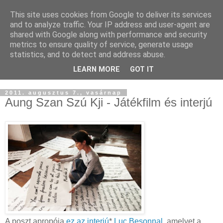
This site uses cookies from Google to deliver its services
Buddhapest
and to analyze traffic. Your IP address and user-agent are
shared with Google along with performance and security
metrics to ensure quality of service, generate usage
Hétköznapi buddhizmus
statistics, and to detect and address abuse.
Így hallottam.
LEARN MORE
GOT IT
2011. augusztus 7., vasárnap
Aung Szan Szú Kji - Játékfilm és interjú
A poszt apropója
ez az interjú
*
Luc Besonnal
, amelyet a