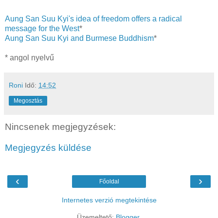
Aung San Suu Kyi's idea of freedom offers a radical
message for the West
*
Aung San Suu Kyi and Burmese Buddhism
*
* angol nyelvű
Roni
Idő:
14:52
Megosztás
Nincsenek megjegyzések:
Megjegyzés küldése
‹
›
Főoldal
Internetes verzió megtekintése
Üzemeltető:
Blogger
.