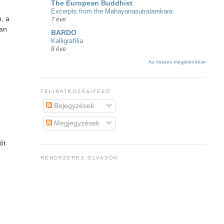
The European Buddhist
Excerpts from the Mahayanasutralamkara
, a
7 éve
van
BARDO
Kalligrafília
8 éve
Az összes megjelenítése
FELIRATKOZÁS/FEED
Bejegyzések
Megjegyzések
őt
RENDSZERES OLVASÓK