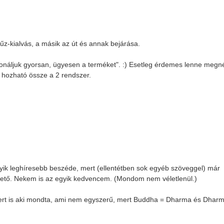
űz-kialvás, a másik az út és annak bejárása.
icionáljuk gyorsan, ügyesen a terméket". :) Esetleg érdemes lenne megn
 hozható össze a 2 rendszer.
ik leghíresebb beszéde, mert (ellentétben sok egyéb szöveggel) már
zhető. Nekem is az egyik kedvencem. (Mondom nem véletlenül.)
rt is aki mondta, ami nem egyszerű, mert Buddha = Dharma és Dhar