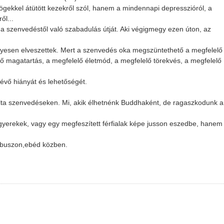
gekkel átütött kezekről szól, hanem a mindennapi depresszióról, a
ől...
a szenvedéstől való szabadulás útját. Aki végigmegy ezen úton, az
esen elveszettek. Mert a szenvedés oka megszüntethető a megfelelő
lő magatartás, a megfelelő életmód, a megfelelő törekvés, a megfelelő
évő hiányát és lehetőségét.
álta szenvedéseken. Mi, akik élhetnénk Buddhaként, de ragaszkodunk a
gyerekek, vagy egy megfeszített férfialak képe jusson eszedbe, hanem
a buszon,ebéd közben.