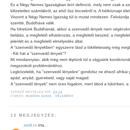
Ez a Négy Nemes Igazságban leírt definíció, mely nem csak a szö
kifizetetlen számlákról, az első ősz tincsekről is. A hétköznapi életr
Viszont a Négy Nemes Igazság túl is mutat mindezen. Felvázolja 
szentté, Buddhává válik.
Ha hihetünk Buddhának, akkor a szenvedő lények nem végérvény
belátás, a megfelelő elhatározás, a megfelelő beszéd, a megfele
jelenlét és a megfelelő elmélyedés által.
A "szenvedő lényekben" egyszerre lásd a tökéletesség még megl
- Kik hát a "szenvedő lények"?
Mi mindannyian, akik még nem léptünk túl a vágyaink kondicion
megszokott problémáinkhoz.
Legközelebb, ha "szenvedő lényekre" gondolsz ne éhező afrikai 
apád, anyád, gyerekeid, vagy saját magad.
A "szenvedő lények" nem üres fogalom, mert látod a tükörben, 
SZERZŐ
NÉVTELEN
IDŐ:
23:14
CÍMKÉK:
BUDDHA SZAVA.
,
VÉLEMÉNY
13 MEGJEGYZÉS:
zsolt.ro
írta...