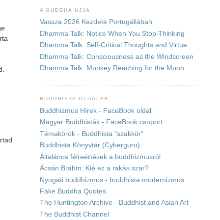
A BUDDHA UJJA
Vassza 2026 Kezdete Portugáliában
ge
Dhamma Talk: Notice When You Stop Thinking
rta
Dhamma Talk: Self-Critical Thoughts and Virtue
Dhamma Talk: Consciousness as the Windscreen
Dhamma Talk: Monkey Reaching for the Moon
d.
BUDDHISTA OLDALAK
Buddhizmus Hírek - FaceBook oldal
Magyar Buddhisták - FaceBook csoport
Témakörök - Buddhista "szakkör"
rtad
Buddhista Könyvtár (Cyberguru)
Általános félreértések a buddhizmusról
Ácsán Brahm: Kié ez a rakás szar?
Nyugati buddhizmus - buddhista modernizmus
Fake Buddha Quotes
The Huntington Archive - Buddhist and Asian Art
The Buddhist Channel