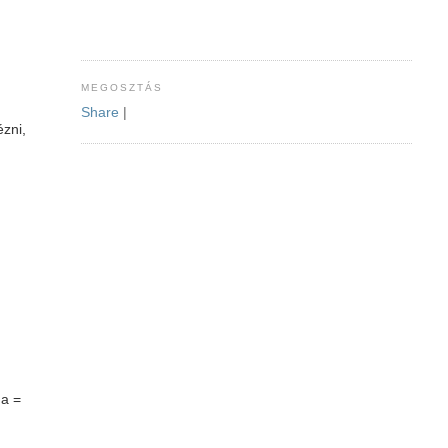
MEGOSZTÁS
Share
|
ézni,
ma =