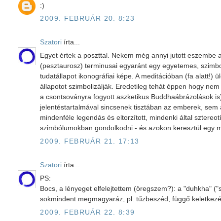
:)
2009. FEBRUÁR 20. 8:23
Szatori
írta...
Egyet értek a poszttal. Nekem még annyi jutott eszembe 
(pesztaurosz) terminusai egyaránt egy egyetemes, szimbo
tudatállapot ikonográfiai képe. A meditációban (fa alatt!)
állapotot szimbolizálják. Eredetileg tehát éppen hogy nem
a csontsoványra fogyott aszketikus Buddhaábrázolások is)
jelentéstartalmával sincsenek tisztában az emberek, sem 
mindenféle legendás és eltorzított, mindenki által sztereo
szimbólumokban gondolkodni - és azokon keresztül egy m
2009. FEBRUÁR 21. 17:13
Szatori
írta...
PS:
Bocs, a lényeget elfelejtettem (öregszem?): a "duhkha" ("sz
sokmindent megmagyaráz, pl. tűzbeszéd, függő keletkezés,
2009. FEBRUÁR 22. 8:39