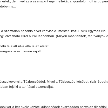
em értek, de mivel az a szanszkrit egy mellékága, gondolom ott is ugyan
tében is...
 a számtalan hasonló elvet képviselő "mester" közül. Akik egymás elől
eg" olvasható erről a Páli Kánonban. (Milyen más tanítók, tanítványok 
i fa alatt ülve élte le az életét.
megossza azt, amire rájött.
összekeverni a Tűzbeszéddel. Mivel a Tűzbeszéd későbbi, (bár Buddh
an fejti ki a tanításai eszenciáját.
anakkor a két nyelv közötti különbségek évszázados parttalan filozófiai