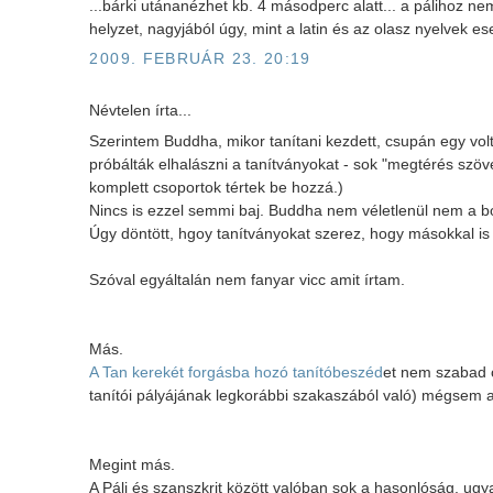
...bárki utánanézhet kb. 4 másodperc alatt... a pálihoz n
helyzet, nagyjából úgy, mint a latin és az olasz nyelvek ese
2009. FEBRUÁR 23. 20:19
Névtelen írta...
Szerintem Buddha, mikor tanítani kezdett, csupán egy volt
próbálták elhalászni a tanítványokat - sok "megtérés szöv
komplett csoportok tértek be hozzá.)
Nincs is ezzel semmi baj. Buddha nem véletlenül nem a bódh
Úgy döntött, hgoy tanítványokat szerez, hogy másokkal is 
Szóval egyáltalán nem fanyar vicc amit írtam.
Más.
A Tan kerekét forgásba hozó tanítóbeszéd
et nem szabad 
tanítói pályájának legkorábbi szakaszából való) mégsem abb
Megint más.
A Páli és szanszkrit között valóban sok a hasonlóság, ugy