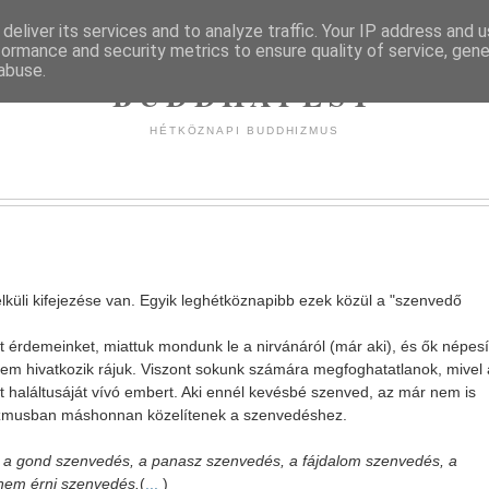
deliver its services and to analyze traffic. Your IP address and 
formance and security metrics to ensure quality of service, gen
abuse.
BUDDHAPEST
HÉTKÖZNAPI BUDDHIZMUS
élküli kifejezése van. Egyik leghétköznapibb ezek közül a "szenvedő
 érdemeinket, miattuk mondunk le a nirvánáról (már aki), és ők népesí
 nem hivatkozik rájuk. Viszont sokunk számára megfoghatatlanok, mivel
 haláltusáját vívó embert. Aki ennél kevésbé szenved, az már nem is
hizmusban máshonnan közelítenek a szenvedéshez.
s, a gond szenvedés, a panasz szenvedés, a fájdalom szenvedés, a
nem érni szenvedés.
(
...
)