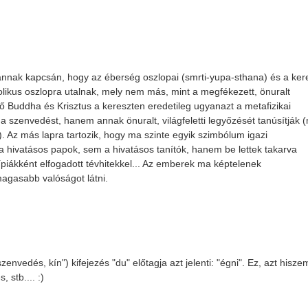
annak kapcsán, hogy az éberség oszlopai (smrti-yupa-sthana) és a ker
likus oszlopra utalnak, mely nem más, mint a megfékezett, önuralt
 ülő Buddha és Krisztus a kereszten eredetileg ugyanazt a metafizikai
 a szenvedést, hanem annak önuralt, világfeletti legyőzését tanúsítják
. Az más lapra tartozik, hogy ma szinte egyik szimbólum igazi
a hivatásos papok, sem a hivatásos tanítók, hanem be lettek takarva
típiákként elfogadott tévhitekkel... Az emberek ma képtelenek
agasabb valóságot látni.
envedés, kín") kifejezés "du" előtagja azt jelenti: "égni". Ez, azt hisze
 stb.... :)