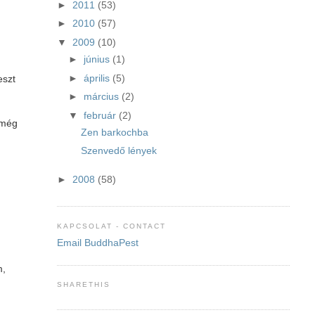
►
2011
(53)
►
2010
(57)
▼
2009
(10)
►
június
(1)
►
április
(5)
eszt
►
március
(2)
▼
február
(2)
 (még
Zen barkochba
Szenvedő lények
►
2008
(58)
KAPCSOLAT - CONTACT
Email BuddhaPest
m,
SHARETHIS