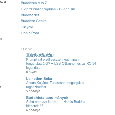
ez a
Buddhism A to Z
Oxford Bibliographies - Buddhism
BuddhaNet
Buddhist Geeks
Tricycle
Lion's Roar
és
BLOGOK
豆腐块-欢迎欢迎!
Krumplival elsüllyeszteni egy japán
tengeralattjárót? A USS O'Bannon és az RO-34
legendája
6 napja
Lelketlen Béka
Ácsán Kaljánó: Tudatosan megunjuk a
ragaszkodást
a
5 hónapja
Buddhista tanulmányok
Soha nem azt látom,... - Hamis Buddha-
idézetek #5
6 hónapja