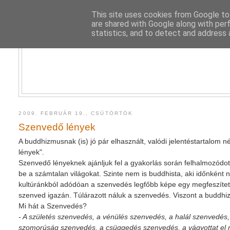
This site uses cookies from Google to 
are shared with Google along with per
statistics, and to detect and address 
2009. FEBRUÁR 19., CSÜTÖRTÖK
Szenvedő lények
A buddhizmusnak (is) jó pár elhasznált, valódi jelentéstartalom n
lények".
Szenvedő lényeknek ajánljuk fel a gyakorlás során felhalmozódott
be a számtalan világokat. Szinte nem is buddhista, aki időnként
kultúránkból adódóan a szenvedés legfőbb képe egy megfeszített
szenved igazán. Túlárazott náluk a szenvedés. Viszont a budd
Mi hát a Szenvedés?
- A születés szenvedés, a vénülés szenvedés, a halál szenvedé
szomorúság szenvedés, a csüggedés szenvedés, a vágyottat el 