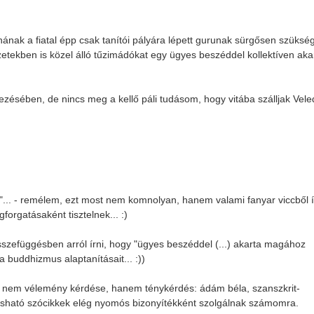
ak a fiatal épp csak tanítói pályára lépett gurunak sürgősen szüksé
ézetekben is közel álló tűzimádókat egy ügyes beszéddel kollektíven aka
ezésében, de nincs meg a kellő páli tudásom, hogy vitába szálljak Vele
"... - remélem, ezt most nem komnolyan, hanem valami fanyar viccből í
orgatásaként tisztelnek... :)
zefüggésben arról írni, hogy "ügyes beszéddel (...) akarta magához
 buddhizmus alaptanításait... :))
tam nem vélemény kérdése, hanem ténykérdés: ádám béla, szanszkrit-
vasható szócikkek elég nyomós bizonyítékként szolgálnak számomra.