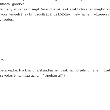
dításra" gondolni.
jtam egy szótár sem segít. Viszont azok, akik szaktudásában megbízom
a kocsi tengelyének kimozdultságához kötötték, mely ha nem középen 
zenvedés.
áról?
ön be a képbe, h a khandha/skandha nemcsak halmot jelent, hanem tüzel
aszkodás 5 halmaza az, ami "lángban áll".)