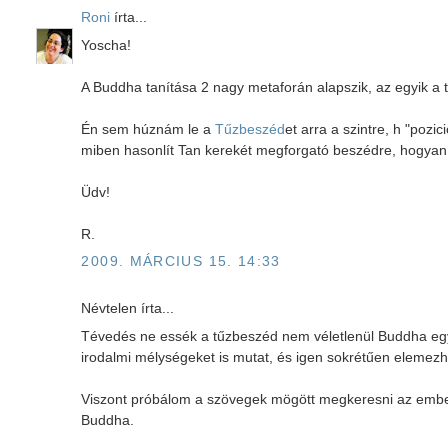
Roni
írta...
Yoscha!
A Buddha tanítása 2 nagy metaforán alapszik, az egyik a t
Én sem húznám le a
Tűzbeszéd
et arra a szintre, h "poz
miben hasonlít Tan kerekét megforgató beszédre, hogyan
Üdv!
R.
2009. MÁRCIUS 15. 14:33
Névtelen írta...
Tévedés ne essék a tűzbeszéd nem véletlenül Buddha egy
irodalmi mélységeket is mutat, és igen sokrétűen eleme
Viszont próbálom a szövegek mögött megkeresni az embe
Buddha.