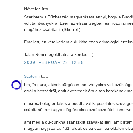
Névtelen írta...
Szerintem a Tűzbeszéd magyarázata annyi, hogy a Buddhán
volt tanítványokra. Ezért az elszántságban és filozófiai n
magához csábítani. (Sikerrel.)
Emellett, én kételkedem a dukkha ezen etimológiai értelm
Talán Roni megoldhatná a kérdést. :)
2009. FEBRUÁR 22. 12:55
Szatori
írta...
hm, "a guru, akinek sürgősen tanítványokra volt szüksége
arról a beszédről, amit évezredek óta a tan kerekének megf
másrészt elég érdekes a buddhával kapcsolatos szövegöss
csábítani", ami ugye elég érdekes szóösszetétel, ismerve a
ami meg a du-duhkha szanszkrit szavakat illeti: amit ír
magyar nagyszótár, 431. oldal, és az ezen az oldalon ol