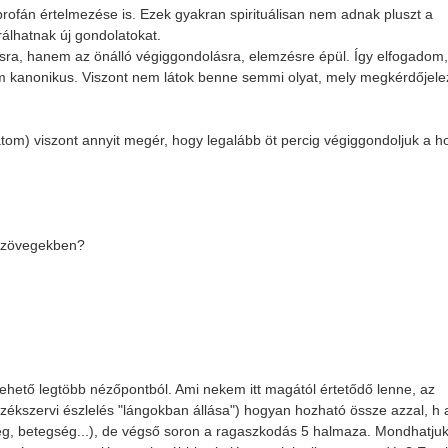
profán értelmezése is. Ezek gyakran spirituálisan nem adnak pluszt a
álhatnak új gondolatokat.
dásra, hanem az önálló végiggondolásra, elemzésre épül. Így elfogadom
em kanonikus. Viszont nem látok benne semmi olyat, mely megkérdőjel
tom) viszont annyit megér, hogy legalább öt percig végiggondoljuk a h
a szövegekben?
ehető legtöbb nézőpontból. Ami nekem itt magától értetődő lenne, az
ékszervi észlelés "lángokban állása") hogyan hozható össze azzal, h 
g, betegség...), de végső soron a ragaszkodás 5 halmaza. Mondhatju