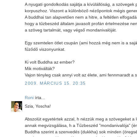
A nyugati gondolkodás sajátja a kívülállóság, a szövegek 
korpuszhoz. Viszont a különböző nézőpontok mégis gener
A buddhai tan alapvetően nem a hitre, a feltétlen elfoga
hogy a tűzbeszéd általam javasolt profán értelmezése n
a szöveg tartalmát, vagy végső mondanivalóját.
Egy szemtelen ötlet csupán (ami hozzá még nem is a sajá
fűződő viszonyunkat.
Ki volt Buddha az ember?
Mik motiválták?
Vajon tényleg csak annyi volt az élete, ami fennmaradt 
2009. MÁRCIUS 15. 20:35
Roni
írta...
Szia, Yoscha!
Abszolút egyetértek azzal, h nézzük meg a szövegeket a l
annak megvizsgálása, h a Tűzbeszéd "mondanivalója" (érz
Buddha szerint a szenvedés (dukkha) sok minden (öregsé