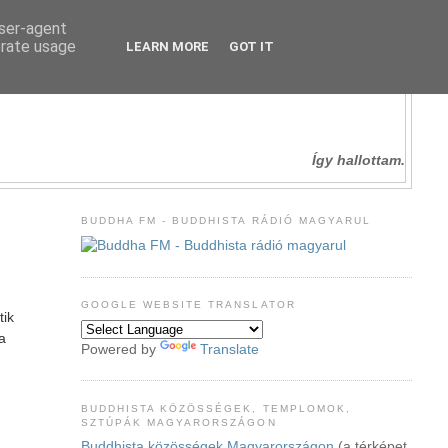
user-agent
erate usage
LEARN MORE
GOT IT
Így hallottam.
BUDDHA FM - BUDDHISTA RÁDIÓ MAGYARUL
GOOGLE WEBSITE TRANSLATOR
tik
 a
Powered by
Translate
BUDDHISTA KÖZÖSSÉGEK, TEMPLOMOK,
SZTÚPÁK MAGYARORSZÁGON
Buddhista közösségek Magyarországon
(a térképet