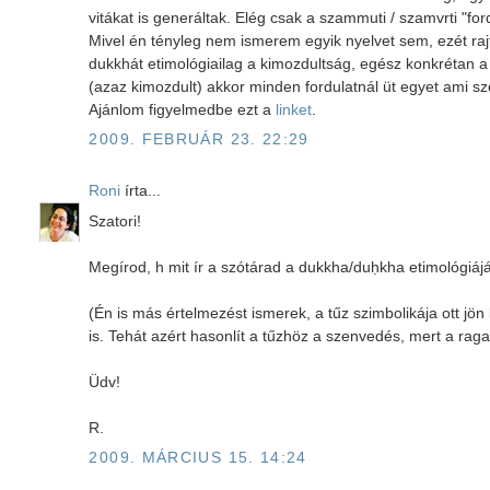
vitákat is generáltak. Elég csak a szammuti / szamvrti "for
Mivel én tényleg nem ismerem egyik nyelvet sem, ezét ra
dukkhát etimológiailag a kimozdultság, egész konkrétan 
(azaz kimozdult) akkor minden fordulatnál üt egyet ami s
Ajánlom figyelmedbe ezt a
linket
.
2009. FEBRUÁR 23. 22:29
Roni
írta...
Szatori!
Megírod, h mit ír a szótárad a dukkha/duḥkha etimológiáj
(Én is más értelmezést ismerek, a tűz szimbolikája ott j
is. Tehát azért hasonlít a tűzhöz a szenvedés, mert a rag
Üdv!
R.
2009. MÁRCIUS 15. 14:24