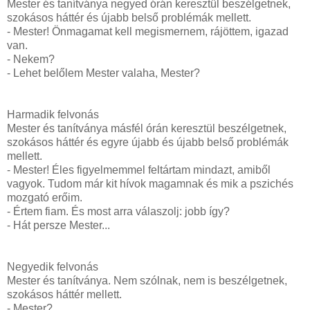
Mester és tanítványa negyed órán keresztül beszélgetnek,
szokásos háttér és újabb belső problémák mellett.
- Mester! Önmagamat kell megismernem, rájöttem, igazad
van.
- Nekem?
- Lehet belőlem Mester valaha, Mester?
Harmadik felvonás
Mester és tanítványa másfél órán keresztül beszélgetnek,
szokásos háttér és egyre újabb és újabb belső problémák
mellett.
- Mester! Éles figyelmemmel feltártam mindazt, amiből
vagyok. Tudom már kit hívok magamnak és mik a pszichés
mozgató erőim.
- Értem fiam. És most arra válaszolj: jobb így?
- Hát persze Mester...
Negyedik felvonás
Mester és tanítványa. Nem szólnak, nem is beszélgetnek,
szokásos háttér mellett.
- Mester?