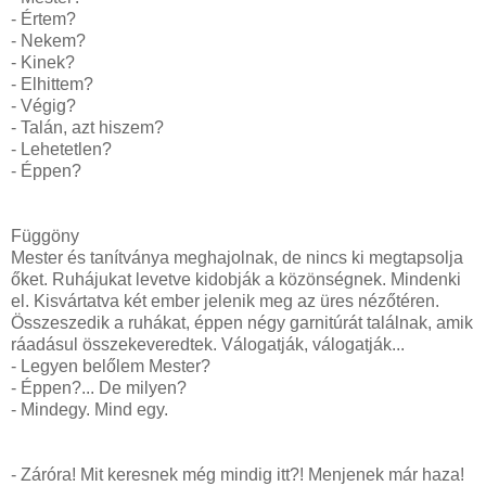
- Értem?
- Nekem?
- Kinek?
- Elhittem?
- Végig?
- Talán, azt hiszem?
- Lehetetlen?
- Éppen?
Függöny
Mester és tanítványa meghajolnak, de nincs ki megtapsolja
őket. Ruhájukat levetve kidobják a közönségnek. Mindenki
el. Kisvártatva két ember jelenik meg az üres nézőtéren.
Összeszedik a ruhákat, éppen négy garnitúrát találnak, amik
ráadásul összekeveredtek. Válogatják, válogatják...
- Legyen belőlem Mester?
- Éppen?... De milyen?
- Mindegy. Mind egy.
- Záróra! Mit keresnek még mindig itt?! Menjenek már haza!