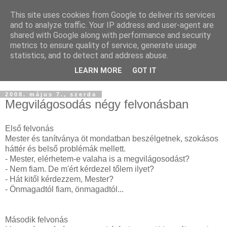
This site uses cookies from Google to deliver its services
Buddhapest
and to analyze traffic. Your IP address and user-agent are
shared with Google along with performance and security
metrics to ensure quality of service, generate usage
Hétköznapi buddhizmus
statistics, and to detect and address abuse.
Így hallottam.
LEARN MORE
GOT IT
2008. május 7., szerda
Megvilágosodás négy felvonásban
Első felvonás
Mester és tanítványa öt mondatban beszélgetnek, szokásos
háttér és belső problémák mellett.
- Mester, elérhetem-e valaha is a megvilágosodást?
- Nem fiam. De m'ért kérdezel tőlem ilyet?
- Hát kitől kérdezzem, Mester?
- Önmagadtól fiam, önmagadtól...
Második felvonás